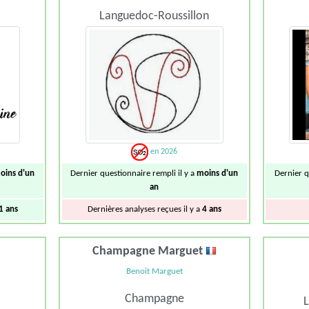
Languedoc-Roussillon
en 2026
oins d'un
Dernier questionnaire rempli il y a
moins d'un
Dernier q
an
1 ans
Dernières analyses reçues il y a
4 ans
Champagne Marguet
Benoit Marguet
Champagne
L