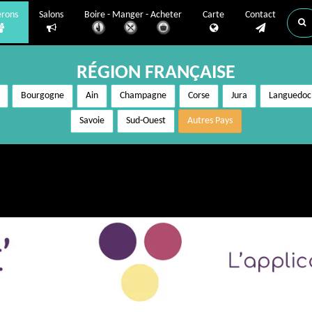
erons
Salons
Boire - Manger - Acheter
Carte
Contact
RÉGION FRANÇAISE
Bourgogne
Ain
Champagne
Corse
Jura
Languedoc
Savoie
Sud-Ouest
Autres Pays