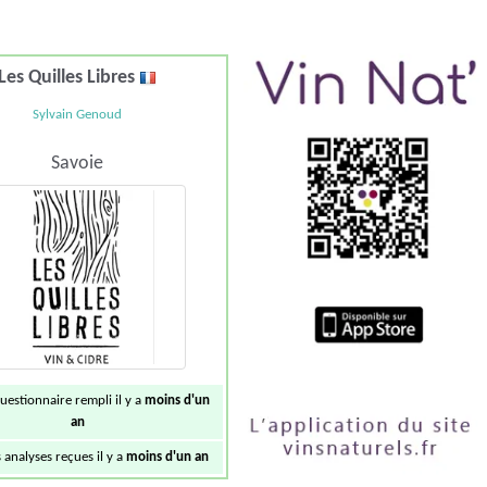
Les Quilles Libres
Sylvain Genoud
Savoie
uestionnaire rempli il y a
moins d'un
an
 analyses reçues il y a
moins d'un an