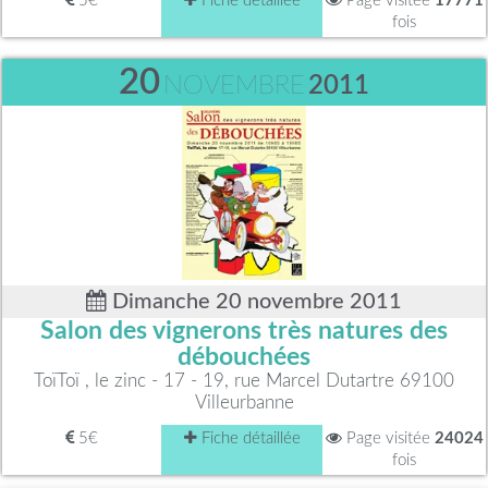
5€
Fiche détaillée
Page visitée
17771
fois
20
NOVEMBRE
2011
Dimanche 20 novembre 2011
Salon des vignerons très natures des
débouchées
ToïToï , le zinc - 17 - 19, rue Marcel Dutartre 69100
Villeurbanne
5€
Fiche détaillée
Page visitée
24024
fois