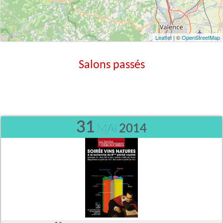
Leaflet
| ©
OpenStreetMap
Salons passés
31
MAI
2014