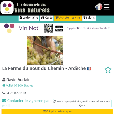
Toggl
navig
Le domaine
Carte
Acheter les vins
Salons
La Ferme du Bout du Chemin - Ardèche
David Auclair
Vallet 07300 Etables
04 75 07 03 81
Contacter le vigneron par
Je suis le propriaitaire, mettre mes informations
mail
à jour
Voir plus de boutiques