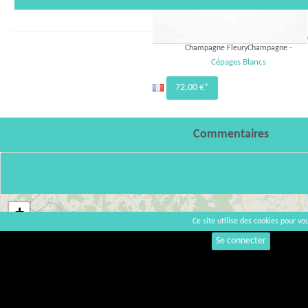
* L
Champagne FleuryChampagne -
Cépages Blancs
72,00 €*
Commentaires
+
Ce site utilise des cookies pour vou
−
Se connecter