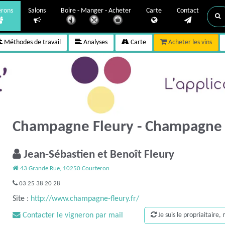
erons
Salons
Boire - Manger - Acheter
Carte
Contact
Méthodes de travail
Analyses
Carte
Acheter les vins
Champagne Fleury - Champagn
Jean-Sébastien et Benoît Fleury
43 Grande Rue, 10250 Courteron
03 25 38 20 28
Site :
http://www.champagne-fleury.fr/
Contacter le vigneron par mail
Je suis le propriaitaire