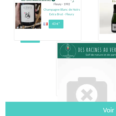
Fleury · 1992
Champagne Blanc de Noirs
Extra Brut - Fleury
Champagne FleuryChampagne -
43 €*
Notes Blanches
72,00 €*
Voir