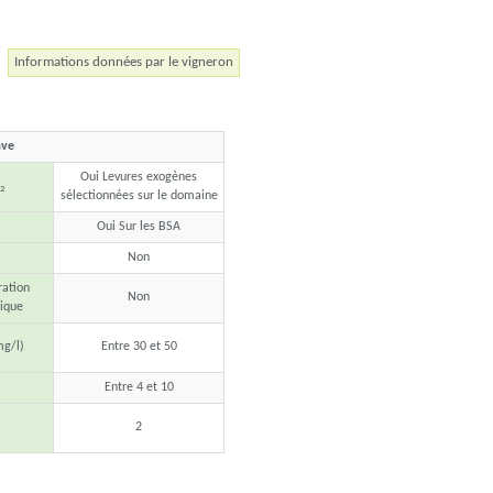
Informations données par le vigneron
ave
Oui Levures exogènes
2
sélectionnées sur le domaine
Oui Sur les BSA
Non
ration
Non
nique
mg/l)
Entre 30 et 50
Entre 4 et 10
2