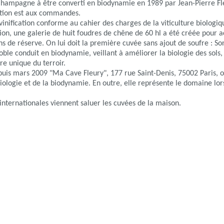
Champagne à être converti en biodynamie en 1989 par Jean-Pierre Fl
ation est aux commandes.
vinification conforme au cahier des charges de la viticulture biologiq
ion, une galerie de huit foudres de chêne de 60 hl a été créée pour ac
ins de réserve. On lui doit la première cuvée sans ajout de soufre : So
oble conduit en biodynamie, veillant à améliorer la biologie des sols,
re unique du terroir.
uis mars 2009 "Ma Cave Fleury", 177 rue Saint-Denis, 75002 Paris, o
 biologie et de la biodynamie. En outre, elle représente le domaine lor
ternationales viennent saluer les cuvées de la maison.