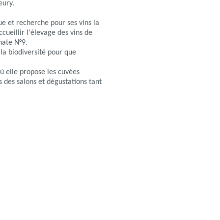
eury.
ue et recherche pour ses vins la
cueillir l'élevage des vins de
nate N°9.
 la biodiversité pour que
ù elle propose les cuvées
s des salons et dégustations tant