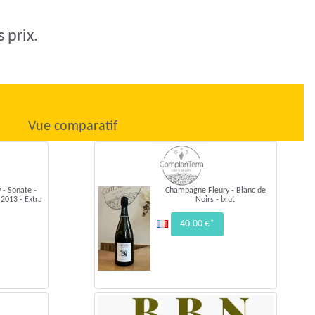
 prix.
Vue comparatif
- Sonate -
Champagne Fleury - Blanc de
 2013 - Extra
Noirs - brut
40,00 €*