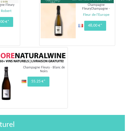
ne Fleury
Champagne
FleuryChampagne -
 Robert
Fleur de l’Europe
,00 €*
48,00 €*
Champagne Fleury - Blanc de
Noirs
55.25 €*
turel