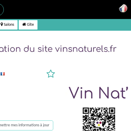
Salons
Gîte
e
, mettre mes informations à jour