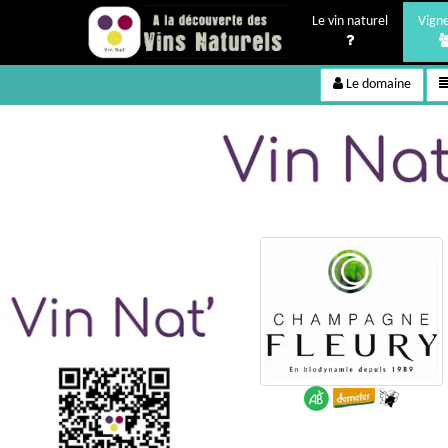
Le vin naturel
Vign
Le domaine