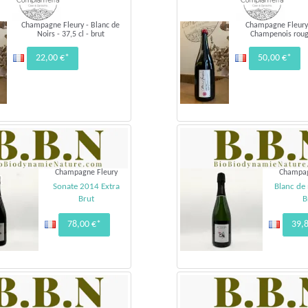
Champagne Fleury - Blanc de
Champagne Fleury
Noirs - 37,5 cl - brut
Champenois roug
22,00 €*
50,00 €*
Champagne Fleury
Champag
Sonate 2014 Extra
Blanc de 
Brut
B
78,00 €*
39,