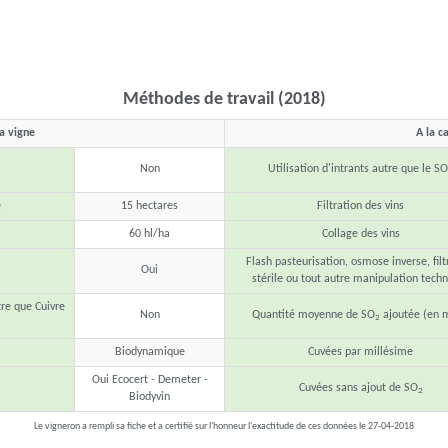
Méthodes de travail (2018)
la vigne
A la c
Non
Utilisation d'intrants autre que le SO
e
15 hectares
Filtration des vins
60 hl/ha
Collage des vins
Flash pasteurisation, osmose inverse, filt
Oui
stérile ou tout autre manipulation tech
tre que Cuivre
Non
Quantité moyenne de SO
ajoutée (en 
2
Biodynamique
Cuvées par millésime
Oui Ecocert - Demeter -
Cuvées sans ajout de SO
2
Biodyvin
Le vigneron a rempli sa fiche et a certifié sur l'honneur l'exactitude de ces données le 27-04-2018