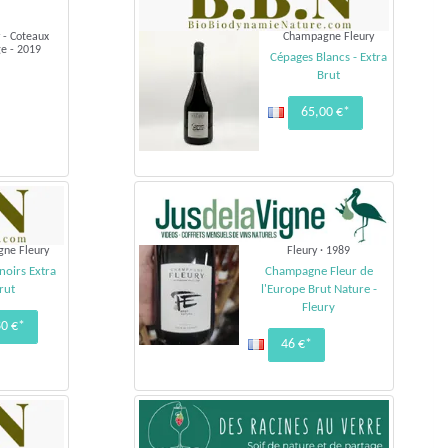
 - Coteaux
Champagne Fleury
e - 2019
Cépages Blancs - Extra
Brut
65,00 €*
ne Fleury
Fleury · 1989
noirs Extra
Champagne Fleur de
rut
l'Europe Brut Nature -
Fleury
80 €*
46 €*