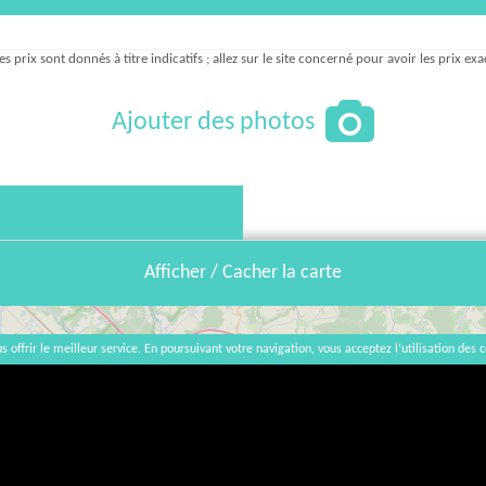
es prix sont donnés à titre indicatifs ; allez sur le site concerné pour avoir les prix exa
Ajouter des photos
Afficher / Cacher la carte
s offrir le meilleur service. En poursuivant votre navigation, vous acceptez l’utilisation des c
×
Champagne Fleury
43 Grande Rue, 10250 Courteron