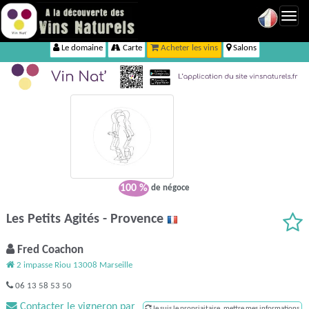
Toggl
navig
Le domaine
Carte
Acheter les vins
Salons
100 %
de négoce
Les Petits Agités - Provence
Fred Coachon
2 impasse Riou 13008 Marseille
06 13 58 53 50
Contacter le vigneron par
Je suis le propriaitaire, mettre mes informations