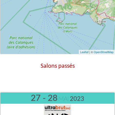
Leaflet
| ©
OpenStreetMap
Salons passés
27 - 28
MAI
2023