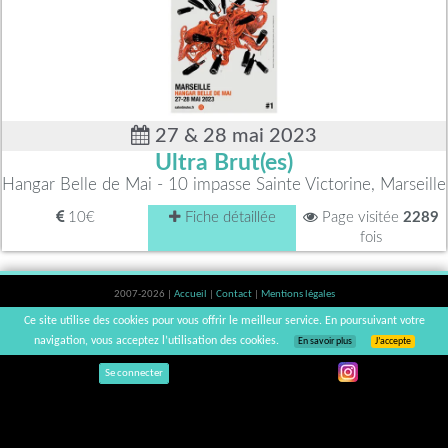
27 & 28 mai 2023
Ultra Brut(es)
Hangar Belle de Mai - 10 impasse Sainte Victorine, Marseille
10€
Fiche détaillée
Page visitée
2289
fois
2007-2026 |
Accueil
|
Contact
|
Mentions légales
L'abus d'alcool est dangereux pour la santé, à consommer avec modération. |
Ce site utilise des cookies pour vous offrir le meilleur service. En poursuivant votre
vinsnaturels | v3.12
navigation, vous acceptez l’utilisation des cookies.
En savoir plus
J’accepte
Se connecter