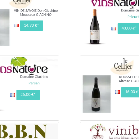
Domaine Gi
VIN DE SAVOIE Don Giachino
Mousseux GIACHINO
Prieuré
14,90 €*
43,00 €*
Domaine Giachino
ROUSSETTE 
Altesse GIA
Persan
16,00 €
26,00 €*