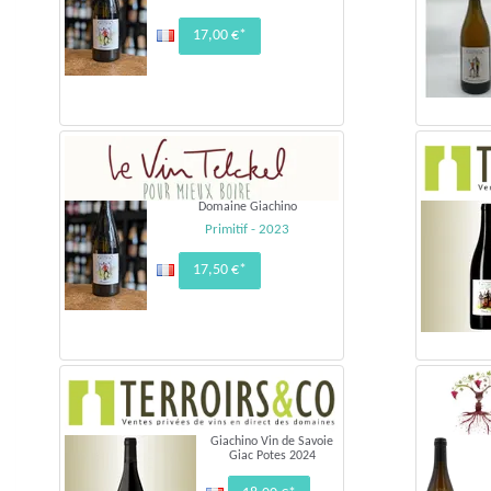
17,00 €*
Domaine Giachino
Primitif - 2023
17,50 €*
Giachino Vin de Savoie
Giac Potes 2024