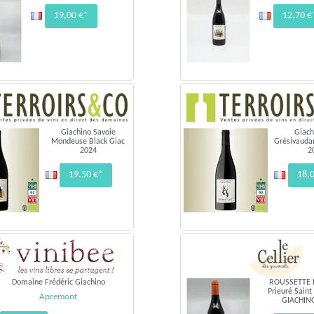
19,00 €*
12,70 €
Giachino Savoie
Giach
Mondeuse Black Giac
Grésivauda
2024
2
19.50 €*
18.
Domaine Frédéric Giachino
ROUSSETTE 
Prieuré Saint
Apremont
GIACHIN