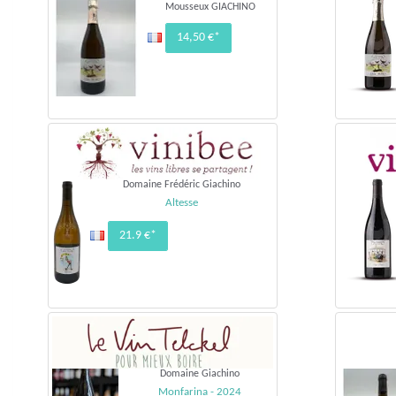
Mousseux GIACHINO
14,50 €*
Domaine Frédéric Giachino
Altesse
21.9 €*
Domaine Giachino
Monfarina - 2024