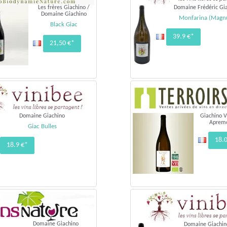
Les frères Giachino /
Domaine Frédéric Gi
Domaine Giachino
Monfarina (Magn
Black Giac
39.9 €*
21,50 €*
Domaine Giachino
Giachino V
Aprem
Giac Bulles
18.
18.9 €*
Domaine Giachino
Domaine Giachin