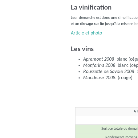
La vinification
Leur démarche est donc une simplificatio
et un
élevage sur lie
jusqu’à la mise en bo
Article et photo
Les vins
Apremont 2008
blanc (cépa
Monfarina 2008
blanc (cép
Roussette de Savoie 2008
b
Mondeuse 2008
. (rouge)
A 
Surface totale du doma
Rendements moyens