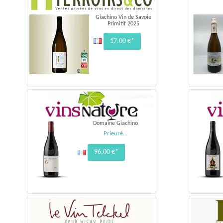
Giachino Vin de Savoie
Primitif 2025
17.00 €*
Domaine Giachino
Prieuré...
96,00 €*