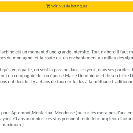
Voir plus de boutiques
Giachino est un moment d’une grande intensité. Tout d’abord il faut 
lancs de montagne, et la route est un enchantement au milieu des vign
t qu’il vous parle, on sent la passion dans ses yeux, dans ses paroles. 
 demi en compagnie de son épouse Marie Dominique et de son frère D
rons ont décidé il y a 4 ans de tourner le dos à la méthode traditionn
s ( pour Apremont,Monfarina ,Mondeuse )ou sur les moraines d’ancien
 ayant 70 ans au moins, ces vins prennent toute leur ampleur d’autan
e maximum.)