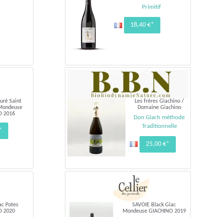
Primitif
18,40 €*
uré Saint
Les frères Giachino /
 Mondeuse
Domaine Giachino
O 2016
Don Giach méthode
Traditionnelle
*
25,00 €*
ac Potes
SAVOIE Black Giac
O 2020
Mondeuse GIACHINO 2019