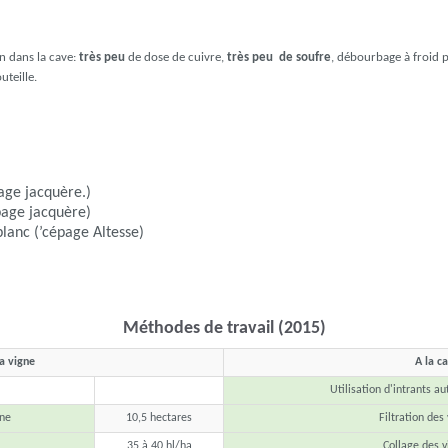
n dans la cave:
très peu
de dose de cuivre,
très peu de soufre
, débourbage à froid p
uteille.
ge jacquère.)
age jacquère)
lanc (’cépage Altesse)
Méthodes de travail (2015)
la vigne
A la c
Utilisation d'intrants au
ine
10,5 hectares
Filtration des 
35 à 40 hl/ha
Collage des v