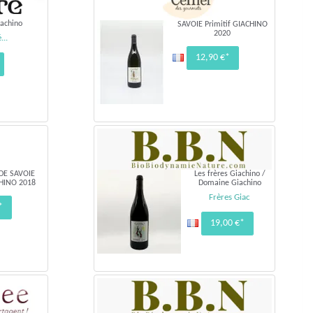
achino
SAVOIE Primitif GIACHINO
2020
...
12,90 €*
DE SAVOIE
Les frères Giachino /
CHINO 2018
Domaine Giachino
Frères Giac
*
19,00 €*