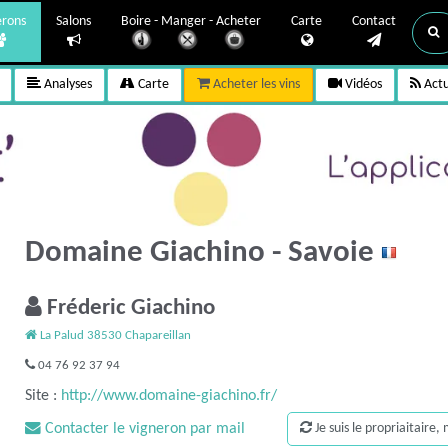
erons
Salons
Boire - Manger - Acheter
Carte
Contact
Analyses
Carte
Acheter les vins
Vidéos
Actu
Domaine Giachino - Savoie
Fréderic Giachino
La Palud 38530 Chapareillan
04 76 92 37 94
Site :
http://www.domaine-giachino.fr/
Contacter le vigneron par mail
Je suis le propriaitaire