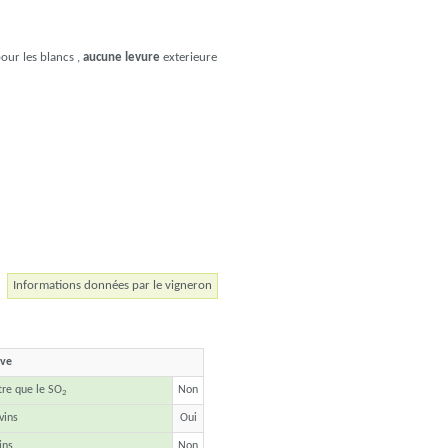
our les blancs ,
aucune levure
exterieure
Informations données par le vigneron
ave
tre que le SO
Non
2
vins
Oui
ins
Non