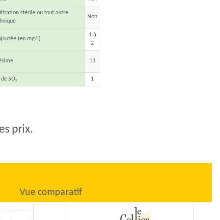
ltration stérile ou tout autre
Non
chnique
1 à
joutée (en mg/l)
2
lésime
13
 de SO
1
2
es prix.
Vue comparatif