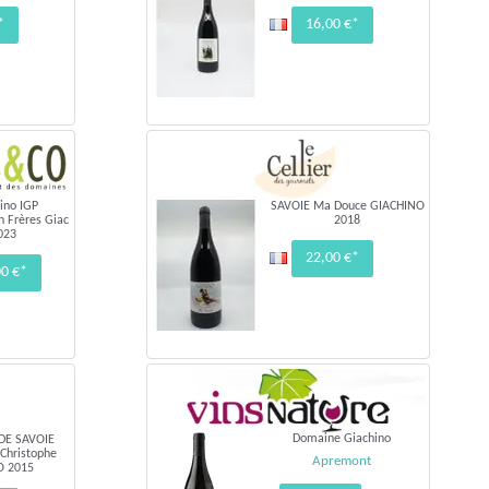
*
16,00 €*
ino IGP
SAVOIE Ma Douce GIACHINO
n Frères Giac
2018
023
22,00 €*
00 €*
Domaine Giachino
DE SAVOIE
 Christophe
Apremont
O 2015