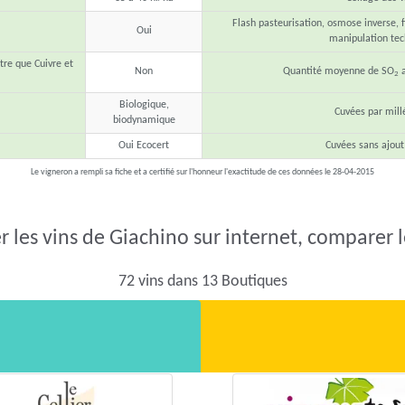
Flash pasteurisation, osmose inverse, fi
Oui
manipulation te
tre que Cuivre et
Non
Quantité moyenne de SO
a
2
Biologique,
Cuvées par mil
biodynamique
Oui Ecocert
Cuvées sans ajout
Le vigneron a rempli sa fiche et a certifié sur l'honneur l'exactitude de ces données le 28-04-2015
 les vins de Giachino sur internet, comparer l
72 vins dans 13 Boutiques