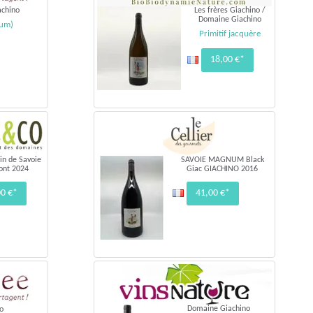
achino
Les frères Giachino /
Domaine Giachino
um)
Primitif jacquère
18,00 €*
in de Savoie
SAVOIE MAGNUM Black
ont 2024
Giac GIACHINO 2016
00 €*
41,00 €*
Domaine Giachino
o