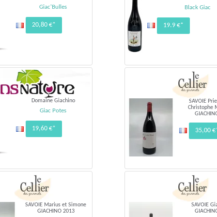
Giac'Bulles
Black Giac
20,80 €*
19.9 €*
Domaine Giachino
SAVOIE Prie
Christophe
Giac Potes
GIACHIN
19,60 €*
35,00 €
SAVOIE Marius et Simone
SAVOIE Gi
GIACHINO 2013
GIACHIN