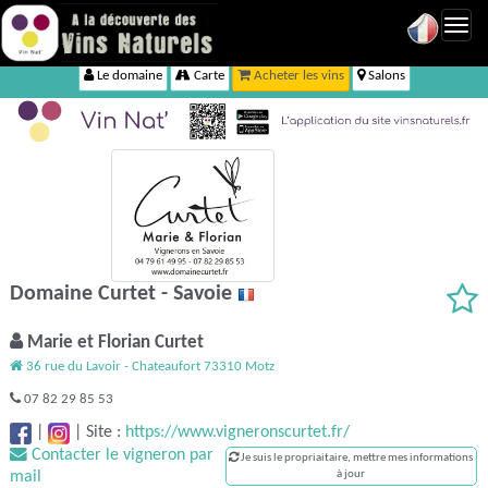
Toggl
navig
Le domaine
Carte
Acheter les vins
Salons
Domaine Curtet - Savoie
Marie et Florian Curtet
36 rue du Lavoir - Chateaufort 73310 Motz
07 82 29 85 53
|
|
Site :
https://www.vigneronscurtet.fr/
Contacter le vigneron par
Je suis le propriaitaire, mettre mes informations
mail
à jour