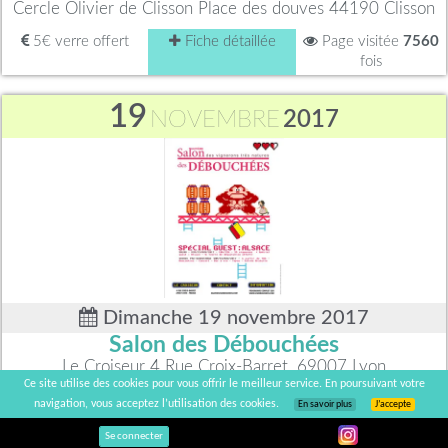
Cercle Olivier de Clisson Place des douves 44190 Clisson
5€ verre offert
Fiche détaillée
Page visitée
7560
fois
19
NOVEMBRE
2017
Dimanche 19 novembre 2017
Salon des Débouchées
Le Croiseur 4 Rue Croix-Barret, 69007 Lyon
Ce site utilise des cookies pour vous offrir le meilleur service. En poursuivant votre
Fiche détaillée
Page visitée
11357
navigation, vous acceptez l’utilisation des cookies.
En savoir plus
J’accepte
fois
Se connecter