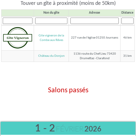
Touver un gîte à proximité (moins de 50km)
Non du gîte
Adresse
Distance
Gite vigneron de la
227 rue de l'église 01250 Journans
46 km
Combe aux Rêves
1136 route du Chef Lieu 73420
Château du Donjon
31 km
Drumettaz - Clarafond
Salons passés
1 - 2
FÉVRIER
2026