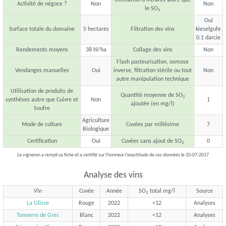
Activité de négoce ?
Non
Non
le SO
2
Oui
Surface totale du domaine
5 hectares
Filtration des vins
kieselguhr
0.1 darcie
Rendements moyens
38 hl/ha
Collage des vins
Non
Flash pasteurisation, osmose
Vendanges manuelles
Oui
inverse, filtration stérile ou tout
Non
autre manipulation technique
Utilisation de produits de
Quantité moyenne de SO
2
synthèses autre que Cuivre et
Non
1
ajoutée (en mg/l)
Soufre
Agriculture
Mode de culture
Cuvées par millésime
7
Biologique
Certification
Oui
Cuvées sans ajout de SO
0
2
Le vigneron a rempli sa fiche et a certifié sur l'honneur l'exactitude de ces données le 20-07-2017
Analyse des vins
Vin
Cuvée
Année
SO
total mg/l
Source
2
La Glisse
Rouge
2022
<12
Analyses
Tonnerre de Gres
Blanc
2022
<12
Analyses