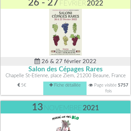
26 - 27
FÉVRIER
2022
26 & 27 février 2022
Salon des Cépages Rares
Chapelle St-Etienne, place Ziem, 21200 Beaune, France
5€
Fiche détaillée
Page visitée
5757
fois
13
NOVEMBRE
2021