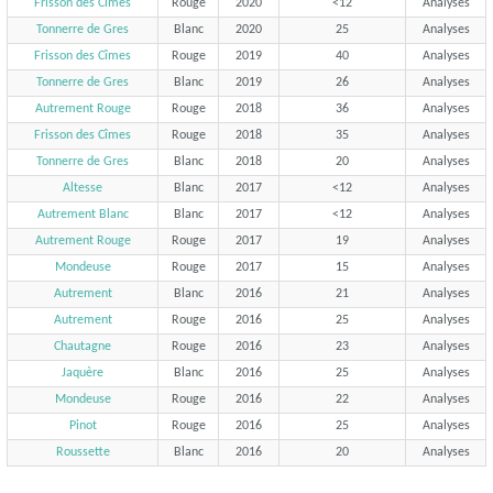
Frisson des Cîmes
Rouge
2020
<12
Analyses
Tonnerre de Gres
Blanc
2020
25
Analyses
Frisson des Cîmes
Rouge
2019
40
Analyses
Tonnerre de Gres
Blanc
2019
26
Analyses
Autrement Rouge
Rouge
2018
36
Analyses
Frisson des Cîmes
Rouge
2018
35
Analyses
Tonnerre de Gres
Blanc
2018
20
Analyses
Altesse
Blanc
2017
<12
Analyses
Autrement Blanc
Blanc
2017
<12
Analyses
Autrement Rouge
Rouge
2017
19
Analyses
Mondeuse
Rouge
2017
15
Analyses
Autrement
Blanc
2016
21
Analyses
Autrement
Rouge
2016
25
Analyses
Chautagne
Rouge
2016
23
Analyses
Jaquère
Blanc
2016
25
Analyses
Mondeuse
Rouge
2016
22
Analyses
Pinot
Rouge
2016
25
Analyses
Roussette
Blanc
2016
20
Analyses