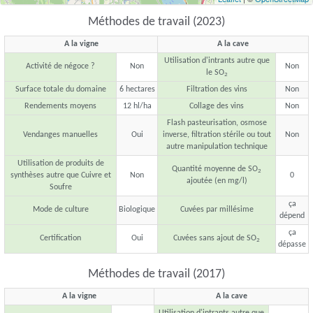
Méthodes de travail (2023)
A la vigne
A la cave
Utilisation d'intrants autre que
Activité de négoce ?
Non
Non
le SO
2
Surface totale du domaine
6 hectares
Filtration des vins
Non
Rendements moyens
12 hl/ha
Collage des vins
Non
Flash pasteurisation, osmose
Vendanges manuelles
Oui
inverse, filtration stérile ou tout
Non
autre manipulation technique
Utilisation de produits de
Quantité moyenne de SO
2
synthèses autre que Cuivre et
Non
0
ajoutée (en mg/l)
Soufre
ça
Mode de culture
Biologique
Cuvées par millésime
dépend
ça
Certification
Oui
Cuvées sans ajout de SO
2
dépasse
Méthodes de travail (2017)
A la vigne
A la cave
Utilisation d'intrants autre que