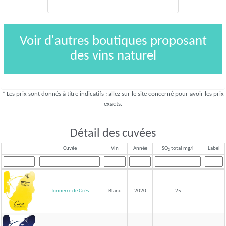
25,50 €*
Voir d'autres boutiques proposant
des vins naturel
* Les prix sont donnés à titre indicatifs ; allez sur le site concerné pour avoir les prix
exacts.
Détail des cuvées
Cuvée
Vin
Année
SO
total mg/l
Label
2
Tonnerre de Grès
Blanc
2020
25