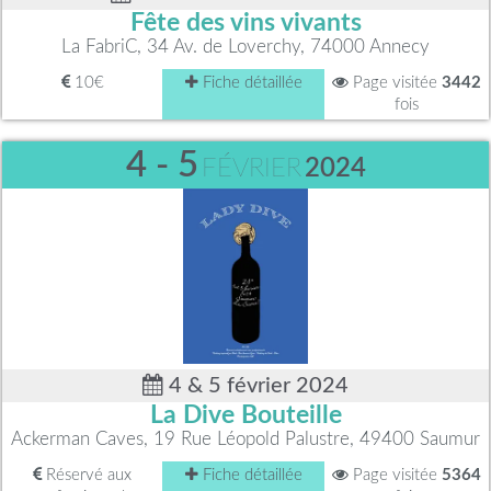
Fête des vins vivants
La FabriC, 34 Av. de Loverchy, 74000 Annecy
10€
Fiche détaillée
Page visitée
3442
fois
4 - 5
FÉVRIER
2024
4 & 5 février 2024
La Dive Bouteille
Ackerman Caves, 19 Rue Léopold Palustre, 49400 Saumur
Réservé aux
Fiche détaillée
Page visitée
5364