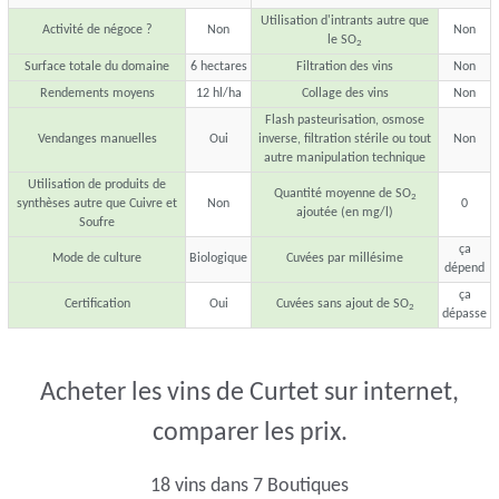
Utilisation d'intrants autre que
Activité de négoce ?
Non
Non
le SO
2
Surface totale du domaine
6 hectares
Filtration des vins
Non
Rendements moyens
12 hl/ha
Collage des vins
Non
Flash pasteurisation, osmose
Vendanges manuelles
Oui
inverse, filtration stérile ou tout
Non
autre manipulation technique
Utilisation de produits de
Quantité moyenne de SO
2
synthèses autre que Cuivre et
Non
0
ajoutée (en mg/l)
Soufre
ça
Mode de culture
Biologique
Cuvées par millésime
dépend
ça
Certification
Oui
Cuvées sans ajout de SO
2
dépasse
Acheter les vins de Curtet sur internet,
comparer les prix.
18 vins dans 7 Boutiques