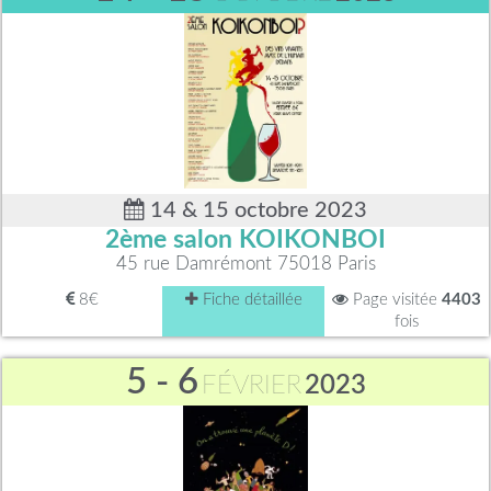
14 & 15 octobre 2023
2ème salon KOIKONBOI
45 rue Damrémont 75018 Paris
8€
Fiche détaillée
Page visitée
4403
fois
5 - 6
FÉVRIER
2023