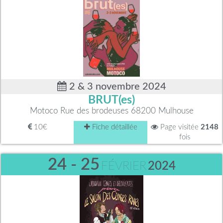
2 & 3 novembre 2024
BRUT(es)
Motoco Rue des brodeuses 68200 Mulhouse
10€
Fiche détaillée
Page visitée
2148
fois
24 - 25
FÉVRIER
2024