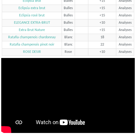
Eclipsia brut
Bulles
<15
Analyses
Eclipsia extra brut
Bulles
<15
Analyses
Eclipsia rosé brut
Bulles
<15
Analyses
ELEGANCE EXTRA-BRUT
Bulles
<10
Analyses
Extra Brut Nature
Bulles
<15
Analyses
Ratafia champenois chardonnay
Blanc
18
Analyses
Ratafia champenois pinot noir
Blanc
22
Analyses
ROSE DESIR
Rose
<10
Analyses