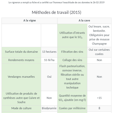
Le vigneron a rempli sa fiche et a certifié sur l'honneur l'exactitude de ces données le 26-02-2019
Méthodes de travail (2015)
A la vigne
A la cave
Oui levure, sucre,
bentonite.
Utilisation d'intrants
Obligatoire pour
autre que le SO
2
prise de mousse
Champagne
Oui sur certaines
Surface totale du domaine
13 hectares
Filtration des vins
cuvées
Rendements moyens
55 hl/ha
Collage des vins
Non
Flash pasteurisation,
osmose inverse,
filtration stérile ou
Vendanges manuelles
Oui
Non
tout autre
manipulation
technique
Utilisation de produits de
Quantité moyenne de
synthèses autre que Cuivre et
Non
<15
SO
ajoutée (en mg/l)
2
Soufre
Mode de culture
Biodynamie
Cuvées par millésime
8