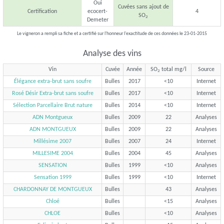
Oui
Cuvées sans ajout de
Certification
ecocert-
4
SO
2
Demeter
Le vigneron a rempli sa fiche et a certifié sur l'honneur l'exactitude de ces données le 23-01-2015
Analyse des vins
Vin
Cuvée
Année
SO
total mg/l
Source
2
Élégance extra-brut sans soufre
Bulles
2017
<10
Internet
Rosé Désir Extra-brut sans soufre
Bulles
2017
<10
Internet
Sélection Parcellaire Brut nature
Bulles
2014
<10
Internet
ADN Montgueux
Bulles
2009
22
Analyses
ADN MONTGUEUX
Bulles
2009
22
Analyses
Millésime 2007
Bulles
2007
24
Internet
MILLESIME 2004
Bulles
2004
45
Analyses
SENSATION
Bulles
1999
<10
Analyses
Sensation 1999
Bulles
1999
<10
Internet
CHARDONNAY DE MONTGUEUX
Bulles
43
Analyses
Chloé
Bulles
<15
Analyses
CHLOE
Bulles
<10
Analyses