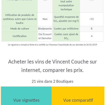
tout autre
manipulation
technique
Utilisation de produits de
Quantité moyenne de
synthèses autre que Cuivre et
Non
<15
SO
ajoutée (en mg/l)
2
Soufre
Mode de culture
Biodynamie
Cuvées par millésime
8
Oui Ecocert
Cuvées sans ajout de
Certification
4
et Demeter
SO
2
Le vigneron a rempli sa fiche et a certifié sur l'honneur l'exactitude de ces données le 26-02-2019
Acheter les vins de Vincent Couche sur
internet, comparer les prix.
21 vins dans 2 Boutiques
Vue vignettes
Vue comparatif