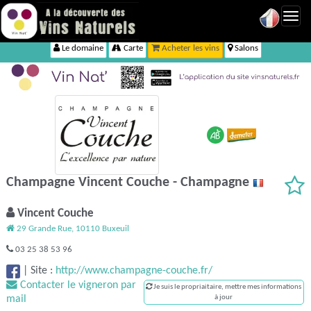
Toggl
navig
Le domaine
Carte
Acheter les vins
Salons
Champagne Vincent Couche - Champagne
Vincent Couche
29 Grande Rue, 10110 Buxeuil
03 25 38 53 96
|
Site :
http://www.champagne-couche.fr/
Contacter le vigneron par
Je suis le propriaitaire, mettre mes informations
mail
à jour