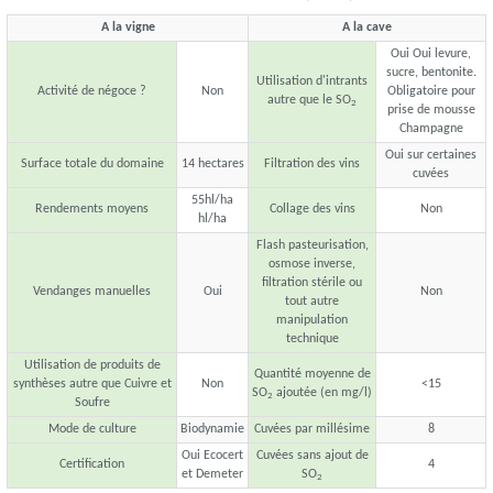
A la vigne
A la cave
Oui Oui levure,
sucre, bentonite.
Utilisation d'intrants
Activité de négoce ?
Non
Obligatoire pour
autre que le SO
2
prise de mousse
Champagne
Oui sur certaines
Surface totale du domaine
14 hectares
Filtration des vins
cuvées
55hl/ha
Rendements moyens
Collage des vins
Non
hl/ha
Flash pasteurisation,
osmose inverse,
filtration stérile ou
Vendanges manuelles
Oui
Non
tout autre
manipulation
technique
Utilisation de produits de
Quantité moyenne de
synthèses autre que Cuivre et
Non
<15
SO
ajoutée (en mg/l)
2
Soufre
Mode de culture
Biodynamie
Cuvées par millésime
8
Oui Ecocert
Cuvées sans ajout de
Certification
4
et Demeter
SO
2