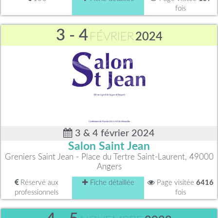
fois
3 - 4
FÉVRIER
2024
3 & 4 février 2024
Salon Saint Jean
Greniers Saint Jean - Place du Tertre Saint-Laurent, 49000
Angers
Réservé aux
Fiche détaillée
Page visitée
6416
professionnels
fois