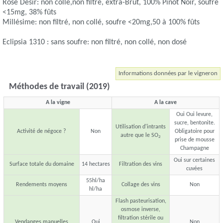
Rosé Désir: non collé,non filtré, extra-Brut, 100% Pinot Noir, soufre
<15mg, 38% fûts
Millésime: non filtré, non collé, soufre <20mg,50 à 100% fûts
Eclipsia 1310 : sans soufre: non filtré, non collé, non dosé
Informations données par le vigneron
Méthodes de travail (2019)
A la vigne
A la cave
Oui Oui levure,
sucre, bentonite.
Utilisation d'intrants
Activité de négoce ?
Non
Obligatoire pour
autre que le SO
2
prise de mousse
Champagne
Oui sur certaines
Surface totale du domaine
14 hectares
Filtration des vins
cuvées
55hl/ha
Rendements moyens
Collage des vins
Non
hl/ha
Flash pasteurisation,
osmose inverse,
filtration stérile ou
Vendanges manuelles
Oui
Non