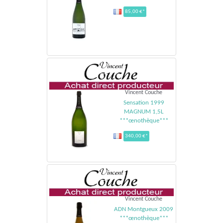
85,00 €*
Vincent Couche
Sensation 1999
MAGNUM 1,5L
***œnothèque***
340,00 €*
Vincent Couche
ADN Montgueux 2009
***œnothèque***