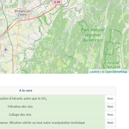
Leaflet
| ©
OpenStreetMap
A la cave
isation d'intrants autre que le SO
Non
2
Filtration des vins
Non
Collage des vins
Non
erse, filtration stérile ou tout autre manipulation technique
Non