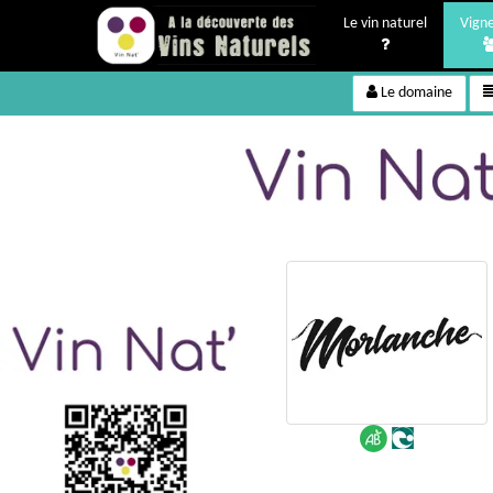
Le vin naturel
Vign
Le domaine