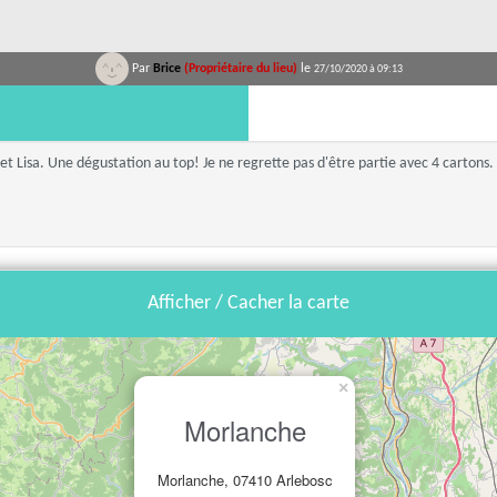
Par
Brice
(Propriétaire du lieu)
le
27/10/2020 à 09:13
t Lisa. Une dégustation au top! Je ne regrette pas d'être partie avec 4 cartons. 
Afficher / Cacher la carte
×
Morlanche
Morlanche, 07410 Arlebosc