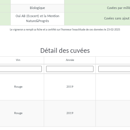
Biologique
Cuvées par mill
Oui AB (Ecocert) et la Mention
Cuvées sans ajout
Nature&Progrès
Le vigneron a rempli sa fiche et a certifié sur l'honneur l'exactitude de ces données le 23-02-2025
Détail des cuvées
Vin
Année
Rouge
2019
Rouge
2019