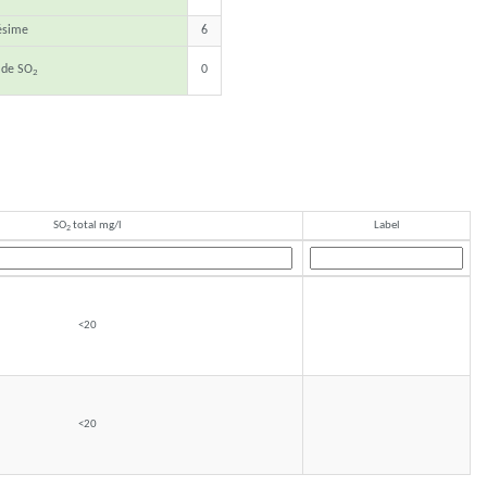
ésime
6
 de SO
0
2
SO
total mg/l
Label
2
<20
<20