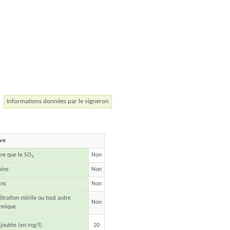
Informations données par le vigneron
ave
tre que le SO
Non
2
vins
Non
ins
Non
ltration stérile ou tout autre
Non
hnique
joutée (en mg/l)
20