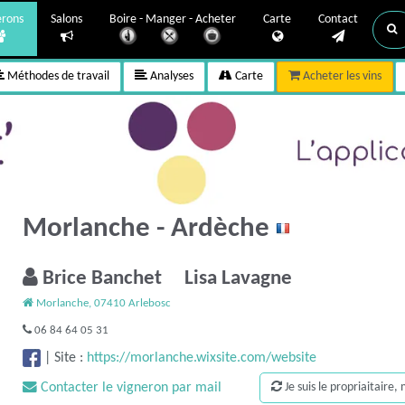
erons
Salons
Boire - Manger - Acheter
Carte
Contact
Méthodes de travail
Analyses
Carte
Acheter les vins
Morlanche - Ardèche
Brice Banchet Lisa Lavagne
Morlanche, 07410 Arlebosc
06 84 64 05 31
|
Site :
https://morlanche.wixsite.com/website
Contacter le vigneron par mail
Je suis le propriaitaire