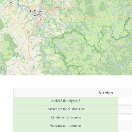
A la vigne
Activité de négoce ?
Surface totale du domaine
Rendements moyens
Vendanges manuelles