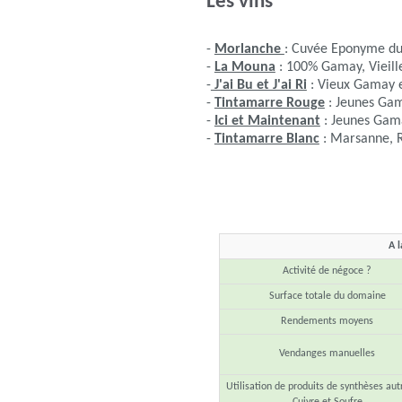
Les vins
-
Morlanche
: Cuvée Eponyme du
-
La Mouna
: 100% Gamay, Vieille
-
J'ai Bu et J'ai Ri
: Vieux Gamay e
-
Tintamarre Rouge
: Jeunes Ga
-
Ici et Maintenant
: Jeunes Gama
-
Tintamarre Blanc
: Marsanne, R
A l
Activité de négoce ?
Surface totale du domaine
Rendements moyens
Vendanges manuelles
Utilisation de produits de synthèses aut