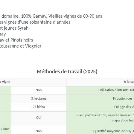
 domaine, 100% Gamay, Vieilles vignes de 80-90 ans
s vignes d'une soixantaine d'années
t jeunes Syrah
may
y et Pinots noirs
oussanne et Viognier
Méthodes de travail (2025)
a vigne
A la c
Non
Utilisation d'intrants au
3 hectares
Filtration des 
25 hl/ha
Collage des v
Flash pasteurisation, osmose inverse, fi
Oui
manipulation tec
re que
Non
Quantité moyenne de SO
a
2