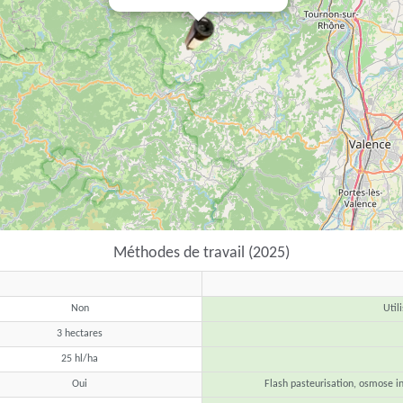
Méthodes de travail (2025)
Non
Util
3 hectares
25 hl/ha
Oui
Flash pasteurisation, osmose inv