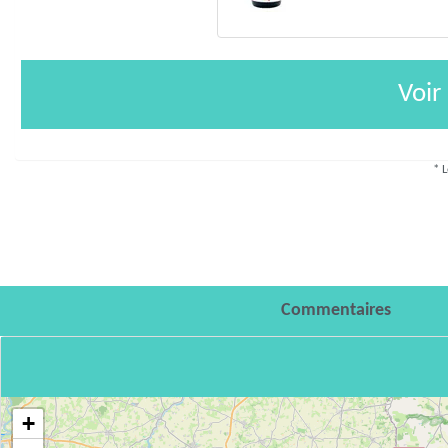
Voir
* L
Commentaires
+