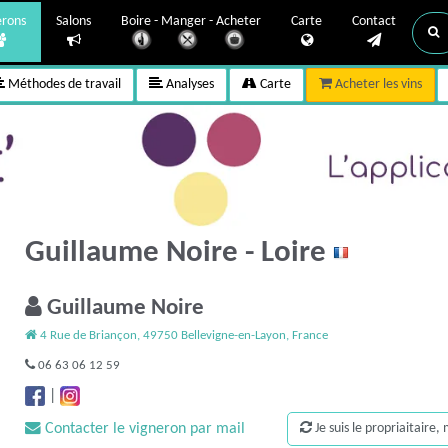
erons
Salons
Boire - Manger - Acheter
Carte
Contact
Méthodes de travail
Analyses
Carte
Acheter les vins
Guillaume Noire - Loire
Guillaume Noire
4 Rue de Briançon, 49750 Bellevigne-en-Layon, France
06 63 06 12 59
|
Contacter le vigneron par mail
Je suis le propriaitaire