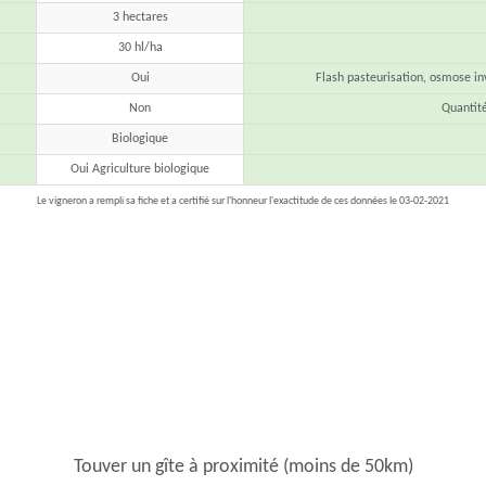
3 hectares
30 hl/ha
Oui
Flash pasteurisation, osmose inv
Non
Quantit
Biologique
Oui Agriculture biologique
Le vigneron a rempli sa fiche et a certifié sur l'honneur l'exactitude de ces données le 03-02-2021
Touver un gîte à proximité (moins de 50km)