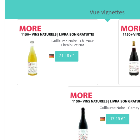
Vue vignettes
Guillaume Noire - Ch PN03:
Chenin Pet Nat
21.18 €*
Guillaume Noire - Gamay
17.15 €*