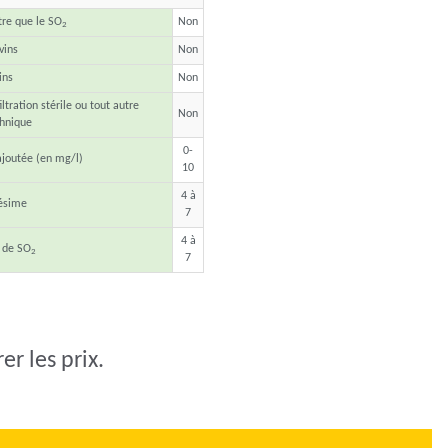
tre que le SO
Non
2
vins
Non
ins
Non
ltration stérile ou tout autre
Non
chnique
0-
joutée (en mg/l)
10
4 à
lésime
7
4 à
 de SO
2
7
r les prix.