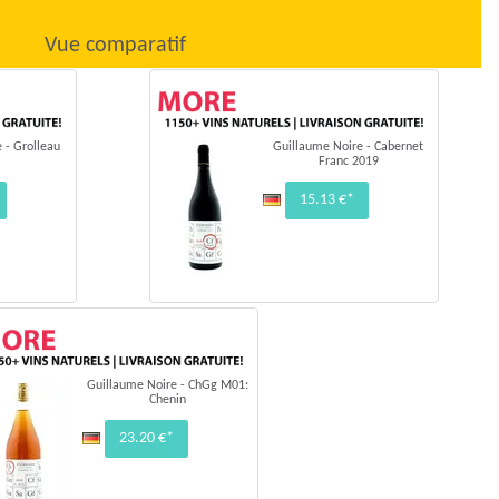
Vue comparatif
 - Grolleau
Guillaume Noire - Cabernet
Franc 2019
15.13 €*
Guillaume Noire - ChGg M01:
Chenin
23.20 €*