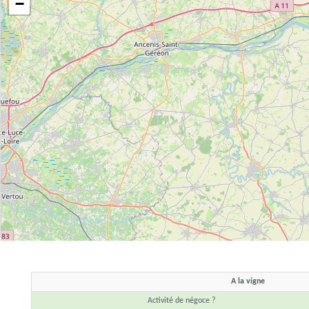
−
A la vigne
Activité de négoce ?