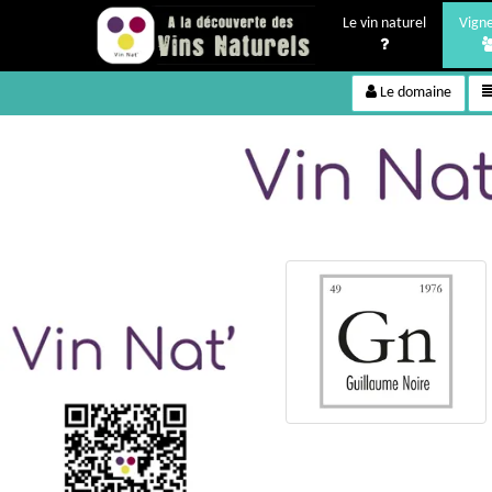
Le vin naturel
Vign
Le domaine