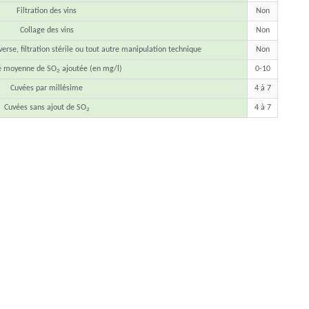
Filtration des vins
Non
Collage des vins
Non
erse, filtration stérile ou tout autre manipulation technique
Non
é moyenne de SO
ajoutée (en mg/l)
0-10
2
Cuvées par millésime
4 à 7
Cuvées sans ajout de SO
4 à 7
2