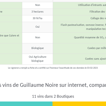
Non
Utilisation d'intrants au
ne
3 hectares
Filtration des 
30 hl/ha
Collage des v
Flash pasteurisation, osmose inverse, fi
Oui
manipulation te
tre que Cuivre et
Non
Quantité moyenne de SO
a
2
Biologique
Cuvées par mil
Oui Agriculture
Cuvées sans ajout
biologique
Le vigneron a rempli sa fiche et a certifié sur l'honneur l'exactitude de ces données le 03-02-2021
s vins de Guillaume Noire sur internet, compare
11 vins dans 2 Boutiques