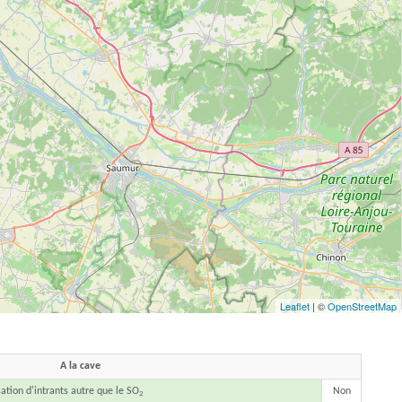
Leaflet
| ©
OpenStreetMap
A la cave
sation d'intrants autre que le SO
Non
2