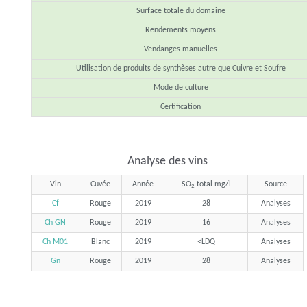
Surface totale du domaine
Rendements moyens
Vendanges manuelles
Utilisation de produits de synthèses autre que Cuivre et Soufre
Mode de culture
Certification
Analyse des vins
Vin
Cuvée
Année
SO
total mg/l
Source
2
Cf
Rouge
2019
28
Analyses
Ch GN
Rouge
2019
16
Analyses
Ch M01
Blanc
2019
<LDQ
Analyses
Gn
Rouge
2019
28
Analyses