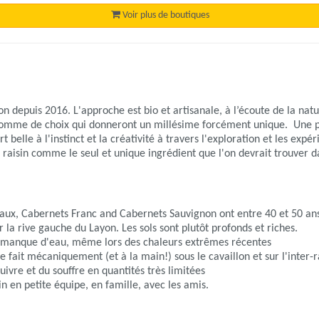
Voir plus de boutiques
n depuis 2016. L'approche est bio et artisanale, à l’écoute de la nat
 somme de choix qui donneront un millésime forcément unique. Une p
t belle à l'instinct et la créativité à travers l'exploration et les exp
e raisin comme le seul et unique ingrédient que l'on devrait trouver da
eaux, Cabernets Franc and Cabernets Sauvignon ont entre 40 et 50 an
ur la rive gauche du Layon. Les sols sont plutôt profonds et riches.
u manque d'eau, même lors des chaleurs extrêmes récentes
e fait mécaniquement (et à la main!) sous le cavaillon et sur l'inter-
ivre et du souffre en quantités très limitées
n en petite équipe, en famille, avec les amis.