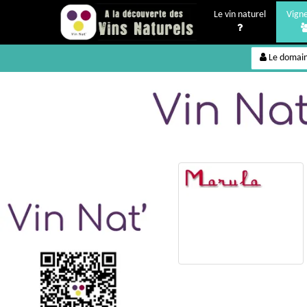
Le vin naturel
Vign
Le domai