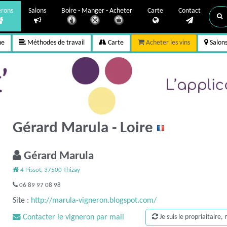
erons
Salons
Boire - Manger - Acheter
Carte
Contact
ne
Méthodes de travail
Carte
Acheter les vins
Salon
Gérard Marula - Loire
Gérard Marula
4 Pissot, 37500 Thizay
06 89 97 08 98
Site :
http://marula-vigneron.blogspot.com/
Contacter le vigneron par mail
Je suis le propriaitaire