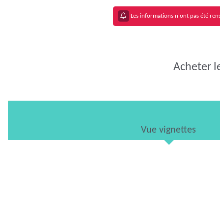
Les informations n'ont pas été rens
Acheter l
Vue vignettes