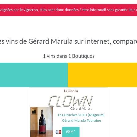
eignées par le vigneron, elles sont donc données à titre informatif sans garantir leur 
es vins de Gérard Marula sur internet, comparer
1 vins dans 1 Boutiques
Gérard Marula
Les Gruches 2010 (Magnum)
Gérard Marula Touraine
68 €*