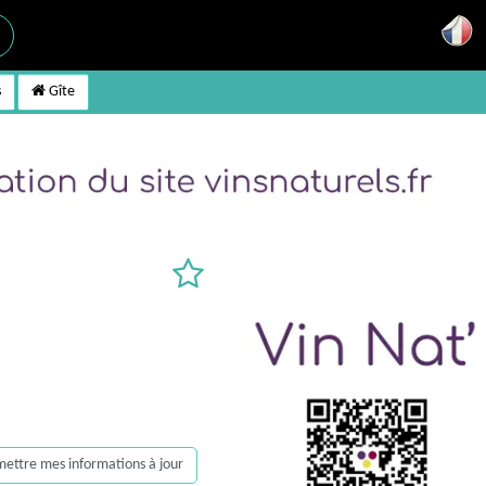
s
Gîte
, mettre mes informations à jour