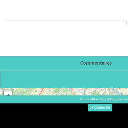
* L
Commentaires
+
Ce site utilise des cookies pour vou
−
Se connecter