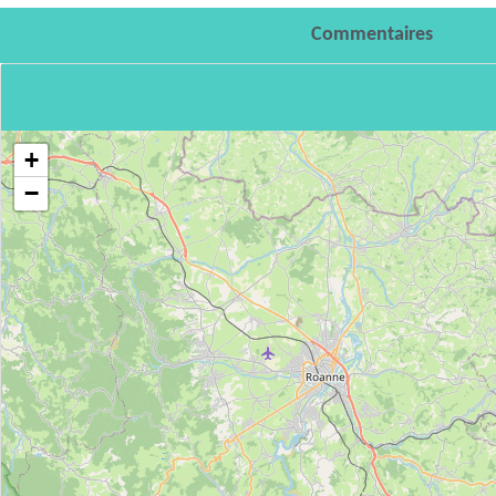
Commentaires
+
−