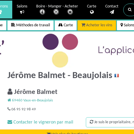
erons
Salons
Boire - Manger - Acheter
Carte
Contact
ne
Méthodes de travail
Carte
Acheter les vins
Salon
Jérôme Balmet - Beaujolais
Jérôme Balmet
69460 Vaux-en-Beaujolais
06 95 92 98 49
Contacter le vigneron par mail
Je suis le propriaitaire