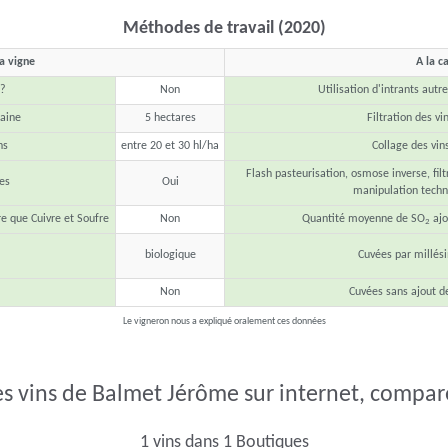
Méthodes de travail (2020)
la vigne
A la c
 ?
Non
Utilisation d'intrants autr
maine
5 hectares
Filtration des vi
ns
entre 20 et 30 hl/ha
Collage des vin
Flash pasteurisation, osmose inverse, filt
es
Oui
manipulation techn
re que Cuivre et Soufre
Non
Quantité moyenne de SO
ajo
2
biologique
Cuvées par millés
Non
Cuvées sans ajout d
Le vigneron nous a expliqué oralement ces données
es vins de Balmet Jérôme sur internet, comparer
1 vins dans 1 Boutiques