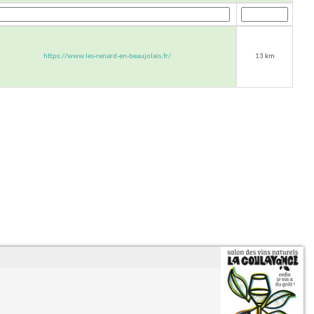
https://www.les-renard-en-beaujolais.fr/
13 km