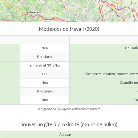
Méthodes de travail (2020)
Non
Utilisat
5 hectares
entre 20 et 30 hl/ha
Oui
Flash pasteurisation, osmose inverse
Non
Quantité m
biologique
Non
Cu
Le vigneron nous a expliqué oralement ces données
Touver un gîte à proximité (moins de 50km)
Adresse