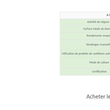
A 
Activité de négoce
Surface totale du do
Rendements moye
Vendanges manuell
Utilisation de produits de synthèses aut
Mode de culture
Certification
Acheter l