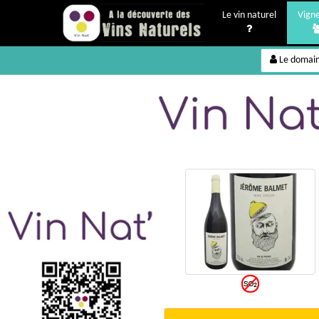
Le vin naturel
Vign
Le domai