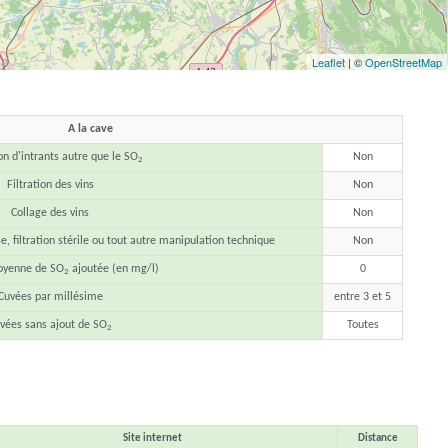
Leaflet
| ©
OpenStreetMap
A la cave
ion d'intrants autre que le SO
Non
2
Filtration des vins
Non
Collage des vins
Non
, filtration stérile ou tout autre manipulation technique
Non
oyenne de SO
ajoutée (en mg/l)
0
2
Cuvées par millésime
entre 3 et 5
vées sans ajout de SO
Toutes
2
Site internet
Distance