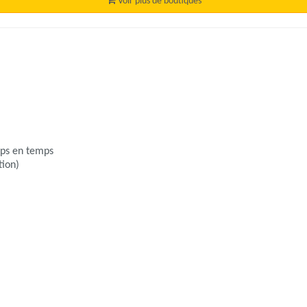
Voir plus de boutiques
mps en temps
tion)