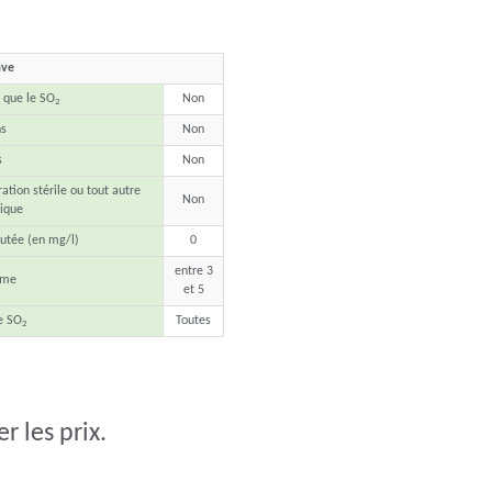
ave
e que le SO
Non
2
ns
Non
s
Non
ration stérile ou tout autre
Non
ique
utée (en mg/l)
0
entre 3
ime
et 5
e SO
Toutes
2
 les prix.