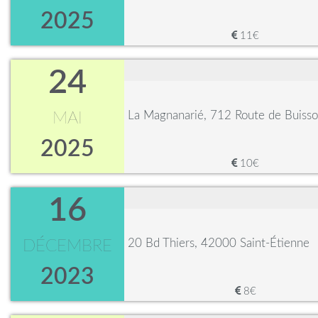
2025
11€
24
La Magnanarié, 712 Route de Buisso
MAI
2025
10€
16
20 Bd Thiers, 42000 Saint-Étienne
DÉCEMBRE
2023
8€