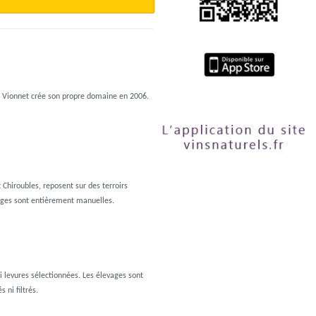
m Vionnet crée son propre domaine en 2006.
 Chiroubles, reposent sur des terroirs
anges sont entièrement manuelles.
i levures sélectionnées. Les élevages sont
 ni filtrés.