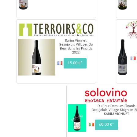
Karim Vionnet
Beaujolais Villages Du
Beur dans les Pinards
2022
15.00 €*
Du Beur Dans Les Pinards
Beaujolais-Village Magnum 2
KARIM VIONNET
60,00 €*