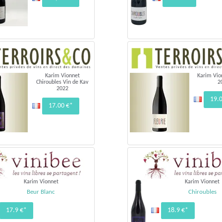
Karim Vionnet
Karim Vio
Chiroubles Vin de Kav
2
2022
19.
17.00 €*
Karim Vionnet
Karim Vionnet
Beur Blanc
Chiroubles
17.9 €*
18.9 €*