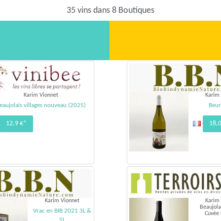
35 vins dans 8 Boutiques
Karim Vionnet
Karim
eaujolais villages nouveau (2025)
Beur
12.9 €*
18,
Karim Vionnet
Karim
Beaujola
Vrac en BIB 2021 3L &
Cuvée
5L