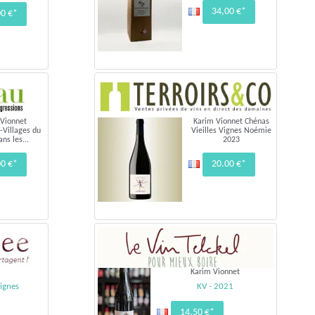
34,00 €*
00 €*
 Vionnet
Karim Vionnet Chénas
-Villages du
Vieilles Vignes Noémie
ns les...
2023
00 €*
20.00 €*
Karim Vionnet
vignes
KV - 2021
14,50 €*