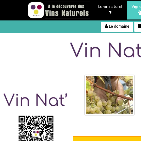
Le vin naturel
Vign
Le domaine