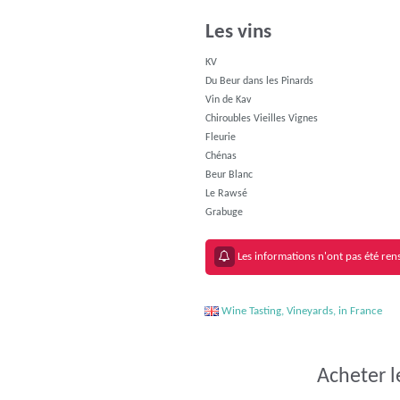
Les vins
KV
Du Beur dans les Pinards
Vin de Kav
Chiroubles Vieilles Vignes
Fleurie
Chénas
Beur Blanc
Le Rawsé
Grabuge
Les informations n'ont pas été rens
Wine Tasting, Vineyards, in France
Acheter l