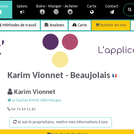
erons
Salons
Boire - Manger - Acheter
Carte
Contact
Méthodes de travail
Analyses
Carte
Acheter les vins
Karim Vionnet - Beaujolais
Karim Vionnet
Le Clachet 69910 Villié Morgon
04 74 69 51 65
Je suis le propriaitaire, mettre mes informations à jour