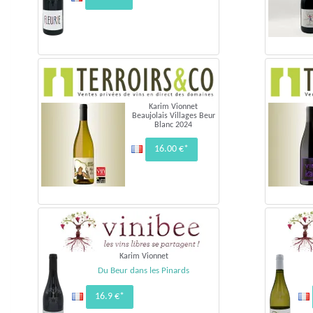
Karim Vionnet
Beaujolais Villages Beur
Blanc 2024
16.00 €*
Karim Vionnet
Du Beur dans les Pinards
16.9 €*