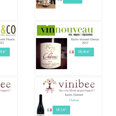
nnet Fleurie
Karim Vionnet Chenas
021
2017
00 €*
18,00 €*
Karim Vionnet
Chénas
18.5 €*