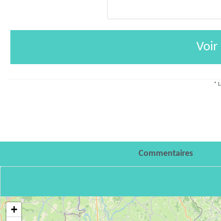
Voir
* L
Commentaires
+