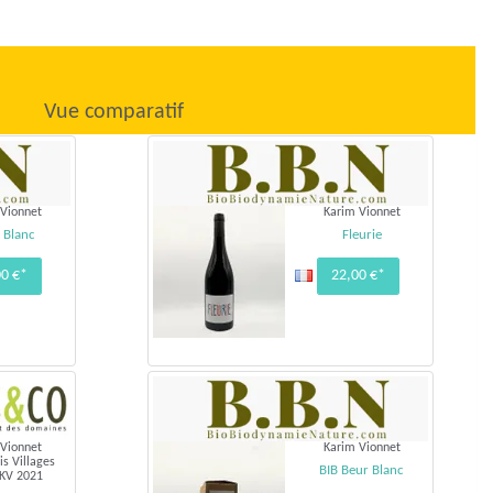
Vue comparatif
 Vionnet
Karim Vionnet
 Blanc
Fleurie
00 €*
22,00 €*
 Vionnet
Karim Vionnet
is Villages
BIB Beur Blanc
 KV 2021