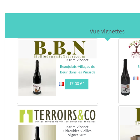
Vue vignettes
Karim Vionnet
Beaujolais-Villages du
B
Beur dans les Pinards
17,00 €*
Karim Vionnet
Chiroubles Vieilles
Vignes 2021