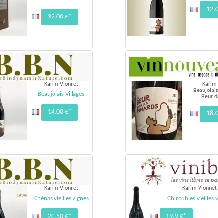
12.
32,00 €*
Karim Vionnet
Karim
Beaujolais
Beaujolais Villages
Beur da
14,00 €*
18,
Karim Vionnet
Karim Vionnet
Chénas vieilles vignes
Chiroubles vieilles 
20,50 €*
19.9 €*