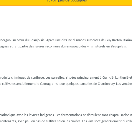
Voir plus de boutiques
-Morgon, au cœur du Beaujolais. Après une dizaine d'années aux côtés de Guy Breton, Kari
 vignes et fait partie des figures reconnues du renouveau des vins naturels en Beaujolais.
produits chimiques de synthèse. Les parcelles, situées principalement à Quincié, Lantignié et
ne cultive essentiellement le Gamay, ainsi que quelques parcelles de Chardonnay. Les vend
-carbonique avec les levures indigènes. Les fermentations se déroulent sans chaptalisation n
contenants, avec peu ou pas de sulfites selon les cuvées. Les vins sont généralement ni collés