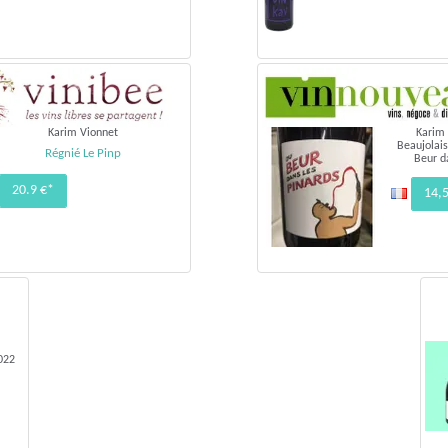
Karim Vionnet
Karim
Beaujolais
Régnié Le Pinp
Beur da
20.9 €*
14,
022