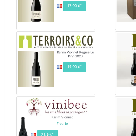
17.00 €*
Karim Vionnet Régnié Le
Pinp 2023
19.00 €*
Karim Vionnet
Fleurie
21.9 €*