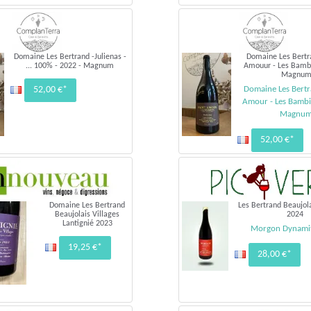
Domaine Les Bertrand -Julienas -
Domaine Les Bertra
... 100% - 2022 - Magnum
Amouur - Les Bambi
Magnu
52,00 €*
Domaine Les Bertr
Amour - Les Bambi
Magnu
52,00 €*
Domaine Les Bertrand
Les Bertrand Beaujola
Beaujolais Villages
2024
Lantignié 2023
Morgon Dynami
19,25 €*
28,00 €*