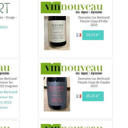
is - Rouge -
Domaine Les Bertrand
Fleurie Coup d'Folie
2023
 2023
24,25 €*
es Bertrand
Domaine Les Bertrand
mouur les
Fleurie Coup de Foudre
2022 magnum
2023
es Bertrand
28,25 €*
Amour les
ns 2022
gnum