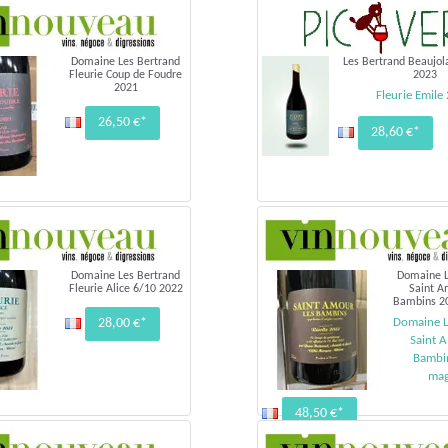
Domaine Les Bertrand
Les Bertrand Beaujola
Fleurie Coup de Foudre
2023
2021
Fleurie Emile
26,50 €*
28,60 €*
Domaine Les Bertrand
Domaine L
Fleurie Alice 6/10 2022
Saint A
Bambins 
28,00 €*
Domaine L
Saint 
Bambi
ma
48,50 €*