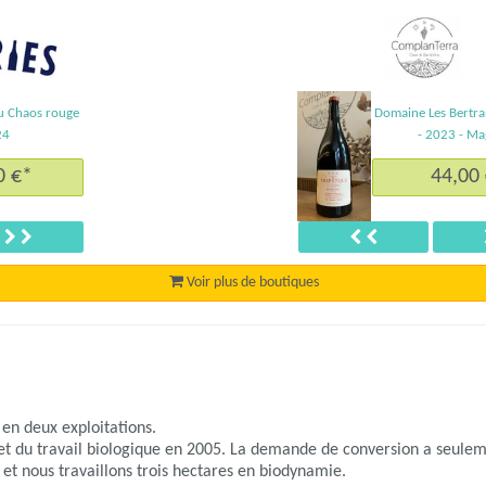
du Chaos rouge
Domaine Les Bertran
24
- 2023 - M
0 €*
44,00
Suivant
Précédent
Voir plus de boutiques
en deux exploitations.
 et du travail biologique en 2005. La demande de conversion a seulem
et nous travaillons trois hectares en biodynamie.