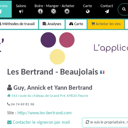
erons
Salons
Boire - Manger - Acheter
Carte
Contact
Méthodes de travail
Analyses
Carte
Acheter les vins
Les Bertrand - Beaujolais
Guy, Annick et Yann Bertrand
543 route du château de Grand Pré, 69820 Fleurie
04 74 69 81 96
Site :
http://www.les-bertrand.com
Contacter le vigneron par mail
Je suis le propriaitaire