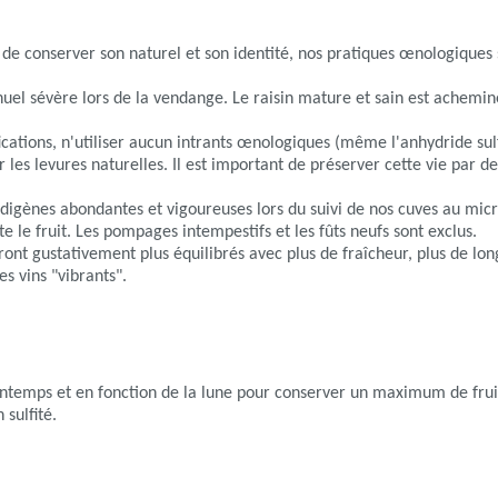
in de conserver son naturel et son identité, nos pratiques œnologiques
uel sévère lors de la vendange. Le raisin mature et sain est achemi
fications, n'utiliser aucun intrants œnologiques (même l'anhydride su
r les levures naturelles. Il est important de préserver cette vie par d
ndigènes abondantes et vigoureuses lors du suivi de nos cuves au mic
te le fruit. Les pompages intempestifs et les fûts neufs sont exclus.
eront gustativement plus équilibrés avec plus de fraîcheur, plus de l
es vins "vibrants".
rintemps et en fonction de la lune pour conserver un maximum de fruit
sulfité.