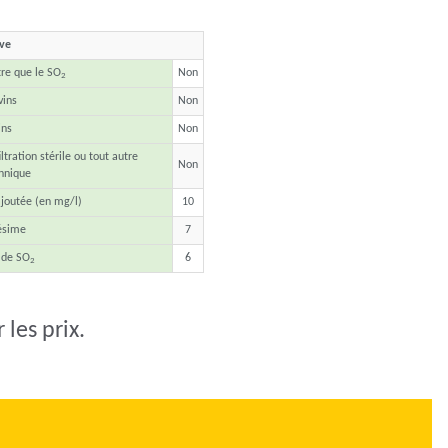
ave
tre que le SO
Non
2
vins
Non
ins
Non
ltration stérile ou tout autre
Non
hnique
joutée (en mg/l)
10
ésime
7
 de SO
6
2
les prix.