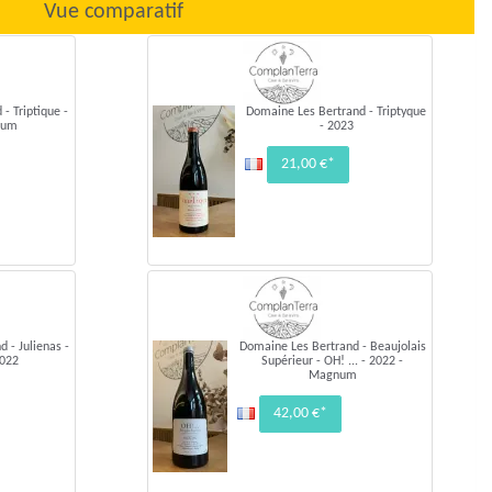
Vue comparatif
- Triptique -
Domaine Les Bertrand - Triptyque
num
- 2023
21,00 €*
 - Julienas -
Domaine Les Bertrand - Beaujolais
2022
Supérieur - OH! ... - 2022 -
Magnum
42,00 €*