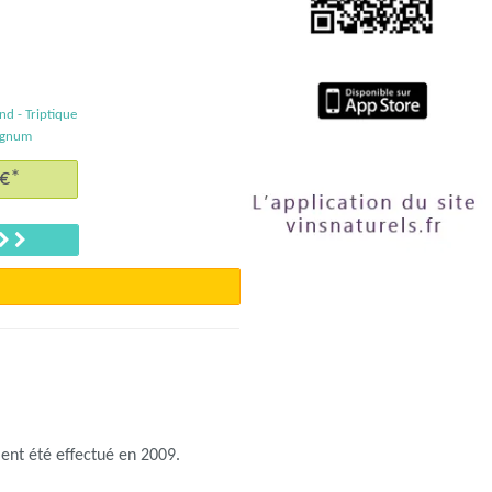
d - Triptique
agnum
 €*
Suivant
ent été effectué en 2009.