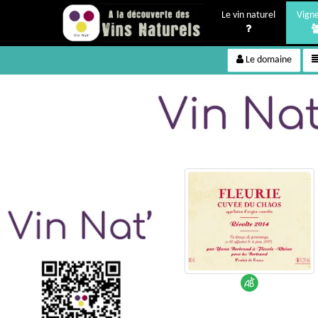
Le vin naturel
Vign
Le domaine