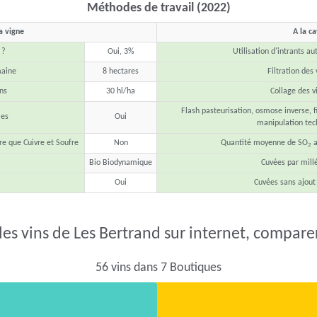
Méthodes de travail (2022)
a vigne
A la c
 ?
Oui, 3%
Utilisation d'intrants au
maine
8 hectares
Filtration des 
ns
30 hl/ha
Collage des v
Flash pasteurisation, osmose inverse, fi
les
Oui
manipulation tec
re que Cuivre et Soufre
Non
Quantité moyenne de SO
a
2
Bio Biodynamique
Cuvées par mill
Oui
Cuvées sans ajout
les vins de Les Bertrand sur internet, comparer 
56 vins dans 7 Boutiques