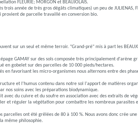
appellation FLEURIE; MORGON et BEAUJOLAIS.
ès trois année de très gros dégâts climatiques) un peu de JULIENAS
provient de parcelle travaillé en conversion bio.
uvent sur un seul et même terroir. "Grand-pré" mis à part les BEAUJO
e cépage GAMAY sur des sols composée très principalement d'arène gr
qué en gobelet sur des parcelles de 10 000 pieds/hectares.
és en favorisant les micro-organismes nous alternons entre des phases 
tructure et l'humus contenu dans notre sol l'apport de matières organ
ar nos soins avec les préparations biodynamique.
t avec du cuivre et du soufre en association avec des extraits de végé
uler et réguler la végétation pour combattre les nombreux parasites e
s parcelles ont été grêlées de 80 à 100 %. Nous avons donc crée une 
c la même philosophie.