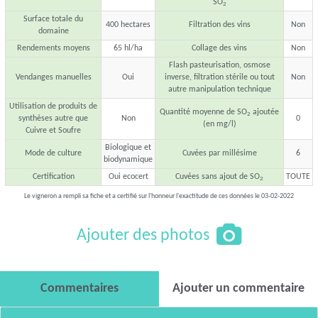
SO
2
Surface totale du
400 hectares
Filtration des vins
Non
domaine
Rendements moyens
65 hl/ha
Collage des vins
Non
Flash pasteurisation, osmose
Vendanges manuelles
Oui
inverse, filtration stérile ou tout
Non
autre manipulation technique
Utilisation de produits de
Quantité moyenne de SO
ajoutée
2
synthèses autre que
Non
0
(en mg/l)
Cuivre et Soufre
Biologique et
Mode de culture
Cuvées par millésime
6
biodynamique
Certification
Oui ecocert
Cuvées sans ajout de SO
TOUTE
2
Le vigneron a rempli sa fiche et a certifié sur l'honneur l'exactitude de ces données le 03-02-2022
Ajouter des photos
Commentaires
Ajouter un commentaire