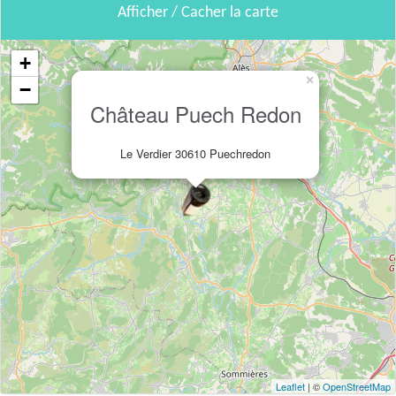
Afficher / Cacher la carte
+
×
−
Château Puech Redon
Le Verdier 30610 Puechredon
Leaflet
| ©
OpenStreetMap