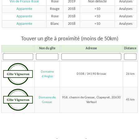
Vin de France Rosé
Rose
2019
Non détecté
Analyses
Apparente
Rouge
2018
<10
Analyses
Apparente
Rose
2018
<10
Analyses
Apparente
Blanc
2018
<10
Analyses
Touver un gîte à proximité (moins de 50km)
Non du gîte
Adresse
Distance
Domaine
D108 / 34190 Brissac
26 km
d'Anglas
Domaine de
958, chemin de Gressac, Clapeyret, 30630
45 km
Verfeuil
Gressac