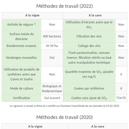
Méthodes de travail (2022)
A la vigne
A la cave
Utilisation d'intrants autre que le
Activité de négoce ?
Non
Non
SO
2
Surface totale du
400 hectares
Filtration des vins
Non
domaine
Rendements moyens
65 hl/ha
Collage des vins
Non
Flash pasteurisation, osmose
Vendanges manuelles
Oui
inverse, filtration stérile ou tout
Non
autre manipulation technique
Utilisation de produits de
Quantité moyenne de SO
ajoutée
2
synthèses autre que
Non
0
(en mg/l)
Cuivre et Soufre
Biologique et
Mode de culture
Cuvées par millésime
6
biodynamique
Certification
Oui ecocert
Cuvées sans ajout de SO
TOUTE
2
Le vigneron a rempli sa fiche et a certifié sur l'honneur l'exactitude de ces données le 03-02-2022
Méthodes de travail (2020)
A la vigne
A la cave