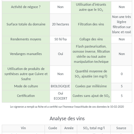
Utilisation d'intrants
Activité de négoce ?
Non
Non
autre que le SO
2
Non une très
légére
Surface totale du domaine
20 hectares
Filtration des vins
filtration sur
blanc et rosé
Rendements moyens
50 hl/ha
Collage des vins
Non
Flash pasteurisation,
osmose inverse, filtration
Vendanges manuelles
Oui
Non
stérile ou tout autre
manipulation technique
Utilisation de produits de
Quantité moyenne de
synthèses autre que Cuivre et
Non
0
SO
ajoutée (en mg/l)
2
Soufre
Mode de culture
BIOLOGIQUE
Cuvées par millésime
5
Oui
Certification
Cuvées sans ajout de SO
5
2
ECOCERT
Le vigneron a rempli sa fiche et a certifié sur l'honneur l'exactitude de ces données le 10-02-2020
Analyse des vins
Vin
Cuvée
Année
SO
total mg/l
Source
2