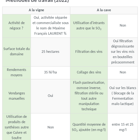
Méthodes de travail (2022)
A la vigne
A la cave
Oui, activitée séparée
Activité de
et commercialisée sous
Utilisation d'intrants
Non
négoce ?
le nom de Maxime
autre que le SO
2
François LAURENT %
Oui filtration
dégrossissante
Surface totale du
25 hectares
Filtration des vins
sur les vins mis
domaine
en bouteilles
précocemment
Rendements
35 hl/ha
Collage des vins
Non
moyens
Flash pasteurisation,
osmose inverse,
Oui sur les blancs
Vendanges
filtration stérile ou
( blocage de la
Oui
manuelles
tout autre
Fermentation
manipulation
malo lactique)
technique
Utilisation de
produits de
Quantité moyenne de
entre 15 et 25
synthèses autre
Non
SO
ajoutée (en mg/l)
mg/l
2
que Cuivre et
Soufre