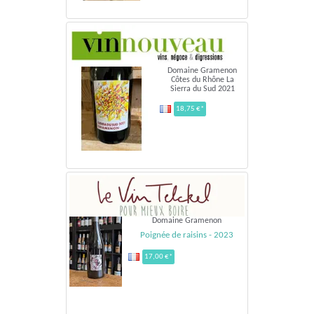
Domaine Gramenon
Côtes du Rhône La
Sierra du Sud 2021
18,75 €*
Domaine Gramenon
Poignée de raisins - 2023
17,00 €*