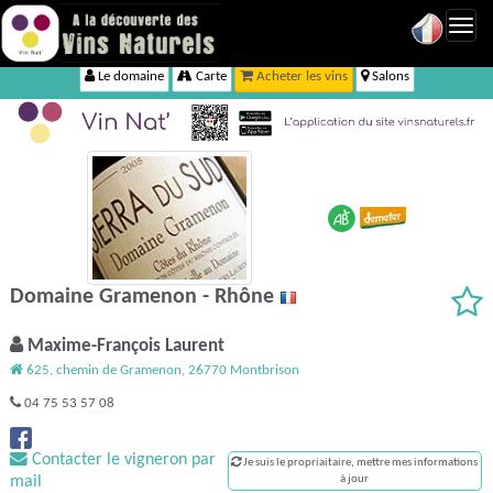
Toggl
navig
Le domaine
Carte
Acheter les vins
Salons
Domaine Gramenon - Rhône
Maxime-François Laurent
625, chemin de Gramenon, 26770 Montbrison
04 75 53 57 08
Contacter le vigneron par
Je suis le propriaitaire, mettre mes informations
mail
à jour