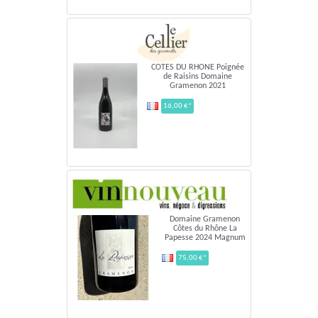
COTES DU RHONE Poignée
de Raisins Domaine
Gramenon 2021
16,00 €*
Domaine Gramenon
Côtes du Rhône La
Papesse 2024 Magnum
75,00 €*