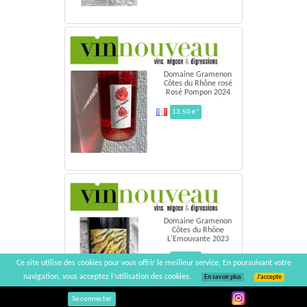
Domaine Gramenon
Côtes du Rhône rosé
Rosé Pompon 2024
13,50 €*
Domaine Gramenon
Côtes du Rhône
L'Emouvante 2023
29,50 €*
Ce site utilise des cookies pour vous offrir le meilleur service. En poursuivant votre
navigation, vous acceptez l’utilisation des cookies.
En savoir plus
J’accepte
Se connecter