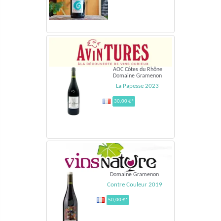
AOC Côtes du Rhône
Domaine Gramenon
La Papesse 2023
30,00 €*
Domaine Gramenon
Contre Couleur 2019
50,00 €*