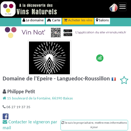
Toggl
navig
Le domaine
Carte
Acheter les vins
Salons
Domaine de l'Epeire - Languedoc-Roussillon
Philippe Petit
15 boulevard de la Fontaine, 66390 Baixas
06 27 19 37 35
Contacter le vigneron par
Je suis le propriaitaire, mettre mes informations
mail
à jour