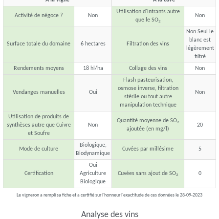
Utilisation d'intrants autre
Activité de négoce ?
Non
Non
que le SO
2
Non Seul le
blanc est
Surface totale du domaine
6 hectares
Filtration des vins
légèrement
filtré
Rendements moyens
18 hl/ha
Collage des vins
Non
Flash pasteurisation,
osmose inverse, filtration
Vendanges manuelles
Oui
Non
stérile ou tout autre
manipulation technique
Utilisation de produits de
Quantité moyenne de SO
2
synthèses autre que Cuivre
Non
20
ajoutée (en mg/l)
et Soufre
Biologique,
Mode de culture
Cuvées par millésime
5
Biodynamique
Oui
Certification
Agriculture
Cuvées sans ajout de SO
0
2
Biologique
Le vigneron a rempli sa fiche et a certifié sur l'honneur l'exactitude de ces données le 28-09-2023
Analyse des vins