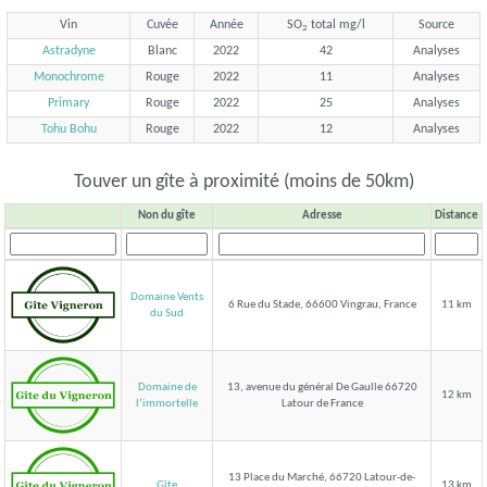
Vin
Cuvée
Année
SO
total mg/l
Source
2
Astradyne
Blanc
2022
42
Analyses
Monochrome
Rouge
2022
11
Analyses
Primary
Rouge
2022
25
Analyses
Tohu Bohu
Rouge
2022
12
Analyses
Touver un gîte à proximité (moins de 50km)
Non du gîte
Adresse
Distance
Domaine Vents
6 Rue du Stade, 66600 Vingrau, France
11 km
du Sud
Domaine de
13, avenue du général De Gaulle 66720
12 km
Latour de France
l’immortelle
13 Place du Marché, 66720 Latour-de-
Gîte
13 km