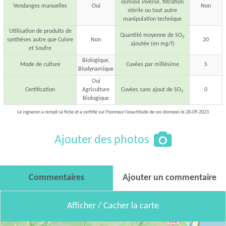
osmose inverse, filtration
Vendanges manuelles
Oui
Non
stérile ou tout autre
manipulation technique
Utilisation de produits de
Quantité moyenne de SO
2
synthèses autre que Cuivre
Non
20
ajoutée (en mg/l)
et Soufre
Biologique,
Mode de culture
Cuvées par millésime
5
Biodynamique
Oui
Certification
Agriculture
Cuvées sans ajout de SO
0
2
Biologique
Le vigneron a rempli sa fiche et a certifié sur l'honneur l'exactitude de ces données le 28-09-2023
Ajouter des photos
Commentaires
Ajouter un commentaire
Afficher / Cacher la carte