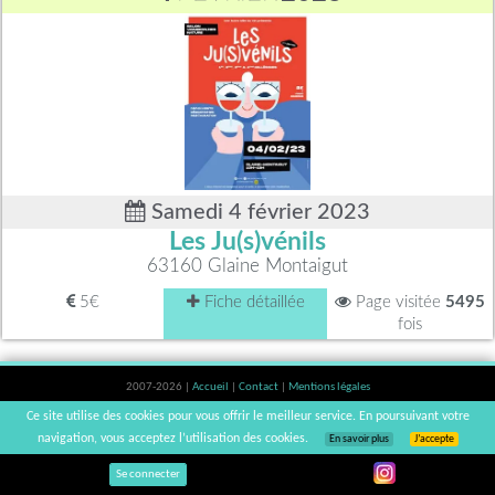
Samedi 4 février 2023
Les Ju(s)vénils
63160 Glaine Montaigut
5€
Fiche détaillée
Page visitée
5495
fois
2007-2026 |
Accueil
|
Contact
|
Mentions légales
L'abus d'alcool est dangereux pour la santé, à consommer avec modération. |
Ce site utilise des cookies pour vous offrir le meilleur service. En poursuivant votre
vinsnaturels | v3.12
navigation, vous acceptez l’utilisation des cookies.
En savoir plus
J’accepte
Se connecter