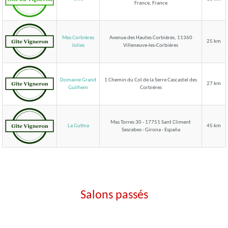
France, France
Mes Corbières
Avenue des Hautes Corbières, 11360
25 km
Villeneuve-les-Corbières
Jolies
Domaine Grand
1 Chemin du Col de la Serre Cascastel des
27 km
Corbières
Guilhem
Mas Torres 30 - 17751 Sant Climent
La Gutina
45 km
Sescebes - Girona - España
Salons passés