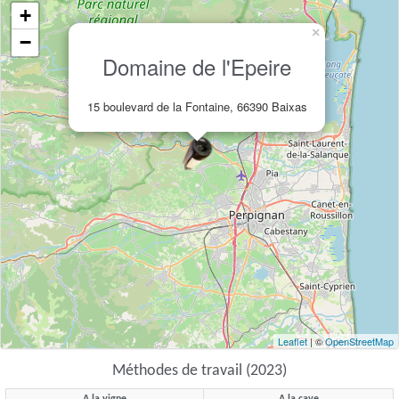
+
×
−
Domaine de l'Epeire
15 boulevard de la Fontaine, 66390 Baixas
Leaflet
| ©
OpenStreetMap
Méthodes de travail (2023)
A la vigne
A la cave