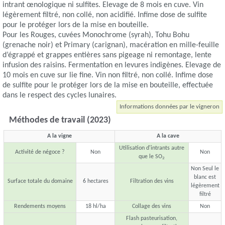
intrant œnologique ni sulfites. Elevage de 8 mois en cuve. Vin
légèrement filtré, non collé, non acidifié. Infime dose de sulfite
pour le protéger lors de la mise en bouteille.
Pour les Rouges, cuvées Monochrome (syrah), Tohu Bohu
(grenache noir) et Primary (carignan), macération en mille-feuille
d’égrappé et grappes entières sans pigeage ni remontage, lente
infusion des raisins. Fermentation en levures indigènes. Elevage de
10 mois en cuve sur lie fine. Vin non filtré, non collé. Infime dose
de sulfite pour le protéger lors de la mise en bouteille, effectuée
dans le respect des cycles lunaires.
Informations données par le vigneron
Méthodes de travail (2023)
A la vigne
A la cave
Utilisation d'intrants autre
Activité de négoce ?
Non
Non
que le SO
2
Non Seul le
blanc est
Surface totale du domaine
6 hectares
Filtration des vins
légèrement
filtré
Rendements moyens
18 hl/ha
Collage des vins
Non
Flash pasteurisation,