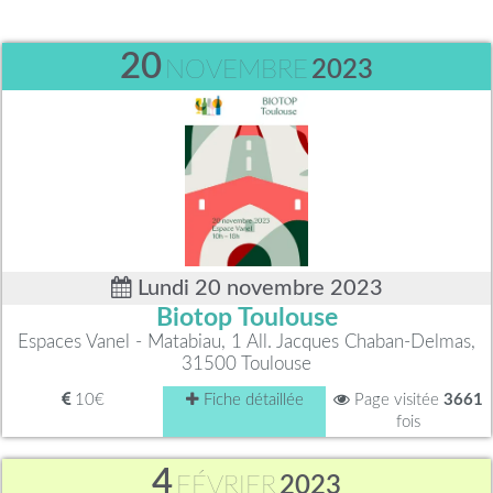
20
NOVEMBRE
2023
Lundi 20 novembre 2023
Biotop Toulouse
Espaces Vanel - Matabiau, 1 All. Jacques Chaban-Delmas,
31500 Toulouse
10€
Fiche détaillée
Page visitée
3661
fois
4
FÉVRIER
2023