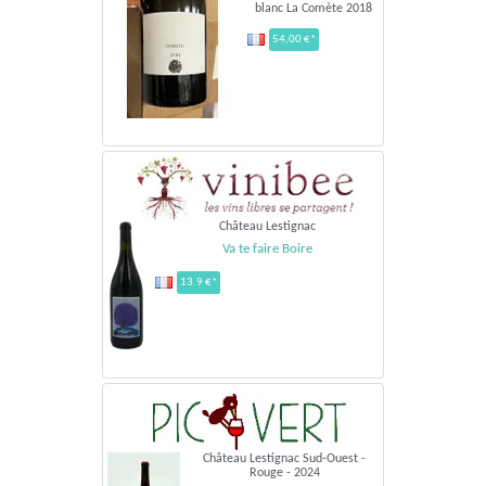
blanc La Comète 2018
54,00 €*
Château Lestignac
Va te faire Boire
13.9 €*
Château Lestignac Sud-Ouest -
Rouge - 2024