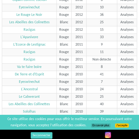
Eyeswinechut
Rouge
2012
10
Analyses
Le Rouge Le Noir
Rouge
2012
36
Analyses
Les Abeilles des Colinettes
Blanc
2012
25
Analyses
Racigas
Rouge
2012
15
Analyses
L'Apanivore
Rouge
2011
33
Analyses
L'Ecorce de Lestignac
Blanc
2011
9
Analyses
Racigas
Rouge
2011
11
Analyses
Racigas
Rouge
2011
Non detecte
Analyses
Va te faire boire
Rouge
2011
8
Analyses
De Terre et d'Esprit
Rouge
2010
41
Analyses
Eyeswinechut
Rouge
2010
7
Analyses
L'Ancestral
Rouge
2010
24
Analyses
Le Cabwerant
Rouge
2010
25
Analyses
Les Abeilles des Collinettes
Blanc
2010
40
Analyses
Sololhas
Blanc
2010
39
Analyses
Ce site utilise des cookies pour vous offrir le meilleur service. En poursuivant votre
navigation, vous acceptez l’utilisation des cookies.
Touver un gîte à proximité (moins de 50km)
En savoir plus
J’accepte
Se connecter
Non du gîte
Adresse
Distance