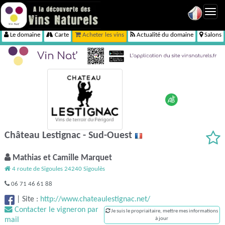
Toggl
navig
Le domaine
Carte
Acheter les vins
Actualité du domaine
Salons
Château Lestignac - Sud-Ouest
Mathias et Camille Marquet
4 route de Sigoules 24240 Sigoulès
06 71 46 61 88
|
Site :
http://www.chateaulestignac.net/
Contacter le vigneron par
Je suis le propriaitaire, mettre mes informations
mail
à jour