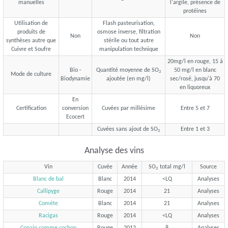
manuelles
l'argile, présence de
protéines
Utilisation de
Flash pasteurisation,
produits de
osmose inverse, filtration
Non
Non
synthèses autre que
stérile ou tout autre
Cuivre et Soufre
manipulation technique
20mg/l en rouge, 15 à
Bio -
Quantité moyenne de SO
50 mg/l en blanc
2
Mode de culture
Biodynamie
ajoutée (en mg/l)
sec/rosé, jusqu'à 70
en liquoreux
En
Certification
conversion
Cuvées par millésime
Entre 5 et 7
Ecocert
Cuvées sans ajout de SO
Entre 1 et 3
2
Analyse des vins
Vin
Cuvée
Année
SO
total mg/l
Source
2
Blanc de bal
Blanc
2014
<LQ
Analyses
Callipyge
Rouge
2014
21
Analyses
Comète
Blanc
2014
21
Analyses
Racigas
Rouge
2014
<LQ
Analyses
Copain comme cochon
Rouge
2012
8
Analyses