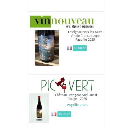
Lestignac Hors les Murs
Vin de France rouge
Pagaille 2025
15,00 €*
Château Lestignac Sud-Ouest -
Rouge - 2025
Pagaille 2025
15,00 €*