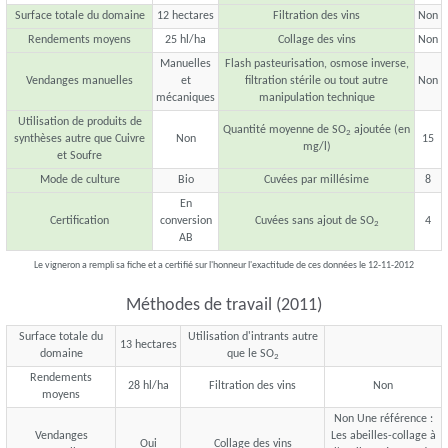
Surface totale du domaine
12 hectares
Filtration des vins
Non
Rendements moyens
25 hl/ha
Collage des vins
Non
Manuelles
Flash pasteurisation, osmose inverse,
Vendanges manuelles
et
filtration stérile ou tout autre
Non
mécaniques
manipulation technique
Utilisation de produits de
Quantité moyenne de SO
ajoutée (en
2
synthèses autre que Cuivre
Non
15
mg/l)
et Soufre
Mode de culture
Bio
Cuvées par millésime
8
En
Certification
conversion
Cuvées sans ajout de SO
4
2
AB
Le vigneron a rempli sa fiche et a certifié sur l'honneur l'exactitude de ces données le 12-11-2012
Méthodes de travail (2011)
Surface totale du
Utilisation d'intrants autre
13 hectares
domaine
que le SO
2
Rendements
28 hl/ha
Filtration des vins
Non
moyens
Non Une référence :
Vendanges
Les abeilles-collage à
Oui
Collage des vins