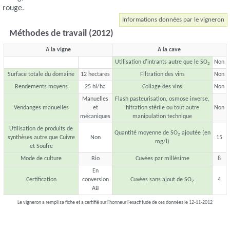
rouge.
Informations données par le vigneron
Méthodes de travail (2012)
A la vigne
A la cave
Utilisation d'intrants autre que le SO
Non
2
Surface totale du domaine
12 hectares
Filtration des vins
Non
Rendements moyens
25 hl/ha
Collage des vins
Non
Manuelles
Flash pasteurisation, osmose inverse,
Vendanges manuelles
et
filtration stérile ou tout autre
Non
mécaniques
manipulation technique
Utilisation de produits de
Quantité moyenne de SO
ajoutée (en
2
synthèses autre que Cuivre
Non
15
mg/l)
et Soufre
Mode de culture
Bio
Cuvées par millésime
8
En
Certification
conversion
Cuvées sans ajout de SO
4
2
AB
Le vigneron a rempli sa fiche et a certifié sur l'honneur l'exactitude de ces données le 12-11-2012