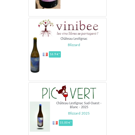
Château Lestignac
Blizzard
16.9 €*
Château Lestignac Sud-Ouest -
Blanc - 2025
Blizzard 2025
15,00 €*