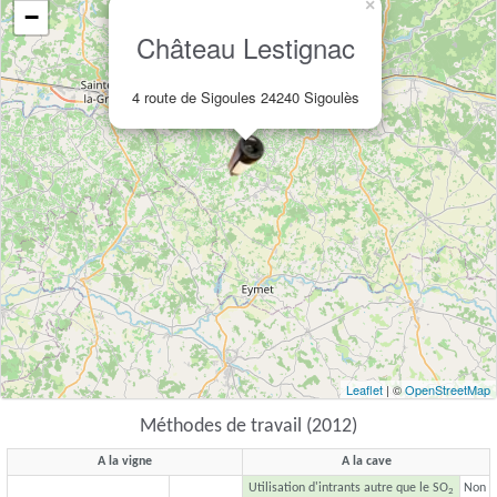
×
−
Château Lestignac
4 route de Sigoules 24240 Sigoulès
Leaflet
| ©
OpenStreetMap
Méthodes de travail (2012)
A la vigne
A la cave
Utilisation d'intrants autre que le SO
Non
2