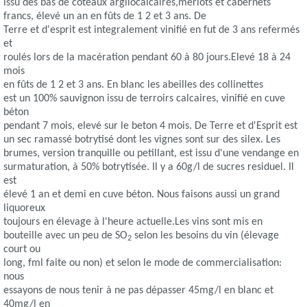
issu des bas de coteaux argilocalcaires,merlots et cabernets
francs, élevé un an en fûts de 1 2 et 3 ans. De
Terre et d'esprit est integralement vinifié en fut de 3 ans refermés
et
roulés lors de la macération pendant 60 à 80 jours.Elevé 18 à 24
mois
en fûts de 1 2 et 3 ans. En blanc les abeilles des collinettes
est un 100% sauvignon issu de terroirs calcaires, vinifié en cuve
béton
pendant 7 mois, elevé sur le beton 4 mois. De Terre et d'Esprit est
un sec ramassé botrytisé dont les vignes sont sur des silex. Les
brumes, version tranquille ou petillant, est issu d'une vendange en
surmaturation, à 50% botrytisée. Il y a 60g/l de sucres residuel. Il
est
élevé 1 an et demi en cuve béton. Nous faisons aussi un grand
liquoreux
toujours en élevage à l'heure actuelle.Les vins sont mis en
bouteille avec un peu de SO
selon les besoins du vin (élevage
2
court ou
long, fml faite ou non) et selon le mode de commercialisation:
nous
essayons de nous tenir à ne pas dépasser 45mg/l en blanc et
40mg/l en