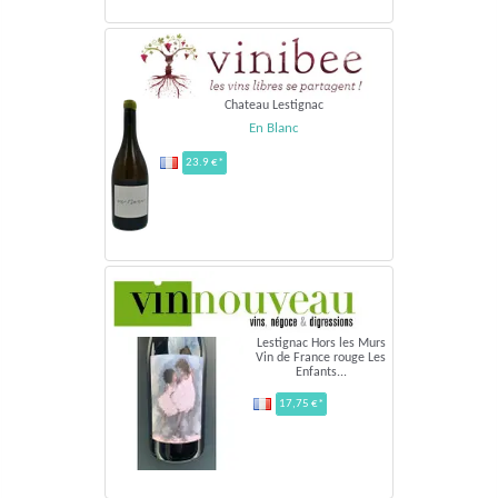
Chateau Lestignac
En Blanc
23.9 €*
Lestignac Hors les Murs
Vin de France rouge Les
Enfants...
17,75 €*