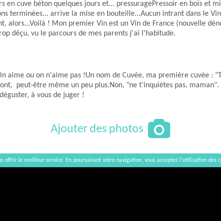
s en cuve béton quelques jours et... pressuragePressoir en bois et mi
ns terminées... arrive la mise en bouteille...Aucun intrant dans le Vin
nt, alors...Voilà ! Mon premier Vin est un Vin de France (nouvelle dé
rop déçu, vu le parcours de mes parents j'ai l'habitude.
! On aime ou on n'aime pas !Un nom de Cuvée, ma première cuvée : "T
ont, peut-être même un peu plus.Non, "ne t'inquiètes pas, maman".
 déguster, à vous de juger !
Ajouter des photos
s offrir le meilleur service. En poursuivant votre navigation, vous acceptez l’utilisation des c
Afficher / Cacher la carte