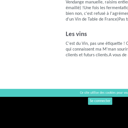
Vendange manuelle, raisins entier
émaillé) !Une fois les fermentatio
bien non, c'est refusé à l'agréme
d'un Vin de Table de France)Pas t
Les vins
C'est du Vin, pas une étiquette 
qui connaissent ma M'man sourir
clients et futurs clients.A vous de
Ce site utilise des cookies pour vou
Commentaires
Se connecter