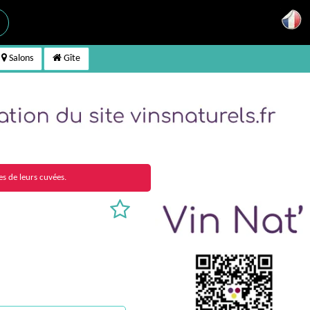
Salons
Gîte
es de leurs cuvées.