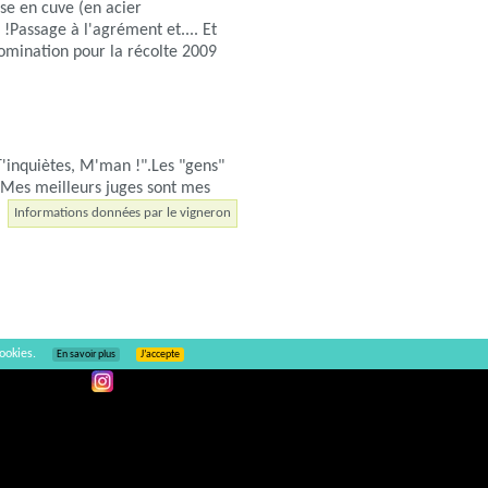
se en cuve (en acier
 !Passage à l'agrément et.... Et
nomination pour la récolte 2009
'inquiètes, M'man !".Les "gens"
 Mes meilleurs juges sont mes
Informations données par le vigneron
ookies.
En savoir plus
J’accepte
Ajouter un commentaire