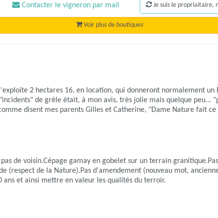
Contacter le vigneron par mail
Je suis le propriaitaire
Voir plus de boutiques
j'exploite 2 hectares 16, en location, qui donneront normalement un
incidents" de grêle était, à mon avis, très jolie mais quelque peu... "
comme disent mes parents Gilles et Catherine, "Dame Nature fait ce qu'
s, pas de voisin.Cépage gamay en gobelet sur un terrain granitique.Pa
ide (respect de la Nature).Pas d'amendement (nouveau mot, ancienne
 ans et ainsi mettre en valeur les qualités du terroir.