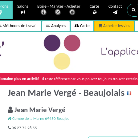
erons
Salons
Boire - Manger - Acheter
Carte
Contact
Méthodes de travail
Analyses
Carte
Acheter les vins
omaine plus en activité
, Il reste référencé car vous pouvez toujours trouver certain
Jean Marie Vergé - Beaujolais
Jean Marie Vergé
Combe de la Marne 69430 Beaujeu
06 27 72 98 55