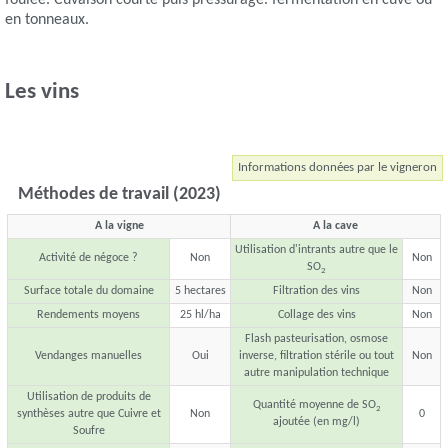
foulée. Cuvaison courte puis pressurage. fermentation en cuve ou
en tonneaux.
Les vins
Informations données par le vigneron
Méthodes de travail (2023)
A la vigne
A la cave
Utilisation d'intrants autre que le
Activité de négoce ?
Non
Non
SO
2
Surface totale du domaine
5 hectares
Filtration des vins
Non
Rendements moyens
25 hl/ha
Collage des vins
Non
Flash pasteurisation, osmose
Vendanges manuelles
Oui
inverse, filtration stérile ou tout
Non
autre manipulation technique
Utilisation de produits de
Quantité moyenne de SO
2
synthèses autre que Cuivre et
Non
0
ajoutée (en mg/l)
Soufre