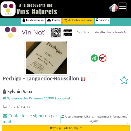
Toggl
navig
Le domaine
Carte
Acheter les vins
Salons
Pechigo - Languedoc-Roussillon
Sylvain Saux
3, avenue des Pyrénées 11300 Lauraguel
06 37 18 04 77
Contacter le vigneron par
Je suis le propriaitaire, mettre mes informations
mail
à jour
Voir plus de boutiques