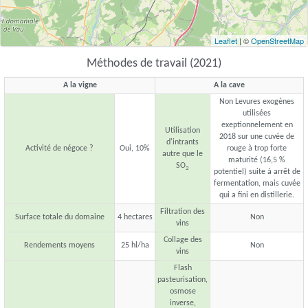
Leaflet
| ©
OpenStreetMap
Méthodes de travail (2021)
A la vigne
A la cave
Non Levures exogènes
utilisées
exeptionnelement en
Utilisation
2018 sur une cuvée de
d'intrants
Activité de négoce ?
Oui, 10%
rouge à trop forte
autre que le
maturité (16,5 %
SO
2
potentiel) suite à arrêt de
fermentation, mais cuvée
qui a fini en distillerie.
Filtration des
Surface totale du domaine
4 hectares
Non
vins
Collage des
Rendements moyens
25 hl/ha
Non
vins
Flash
pasteurisation,
osmose
inverse,