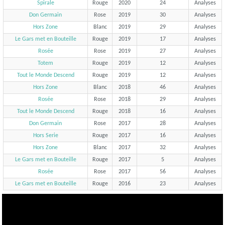
Spirale
Rouge
2020
24
Analyses
Don Germain
Rose
2019
30
Analyses
Hors Zone
Blanc
2019
29
Analyses
Le Gars met en Bouteille
Rouge
2019
17
Analyses
Rosée
Rose
2019
27
Analyses
Totem
Rouge
2019
12
Analyses
Tout le Monde Descend
Rouge
2019
12
Analyses
Hors Zone
Blanc
2018
46
Analyses
Rosée
Rose
2018
29
Analyses
Tout le Monde Descend
Rouge
2018
16
Analyses
Don Germain
Rose
2017
28
Analyses
Hors Serie
Rouge
2017
16
Analyses
Hors Zone
Blanc
2017
32
Analyses
Le Gars met en Bouteille
Rouge
2017
5
Analyses
Rosée
Rose
2017
56
Analyses
Le Gars met en Bouteille
Rouge
2016
23
Analyses