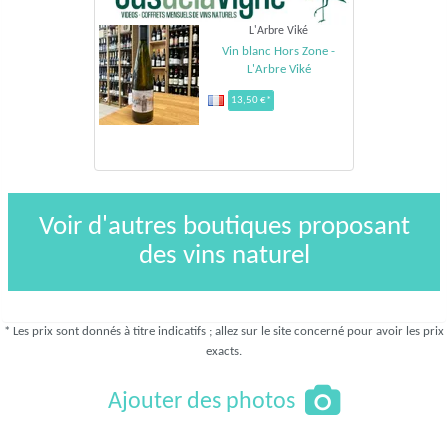
L'Arbre Viké
Vin blanc Hors Zone -
L'Arbre Viké
13,50 €*
Voir d'autres boutiques proposant
des vins naturel
* Les prix sont donnés à titre indicatifs ; allez sur le site concerné pour avoir les prix
exacts.
Ajouter des photos