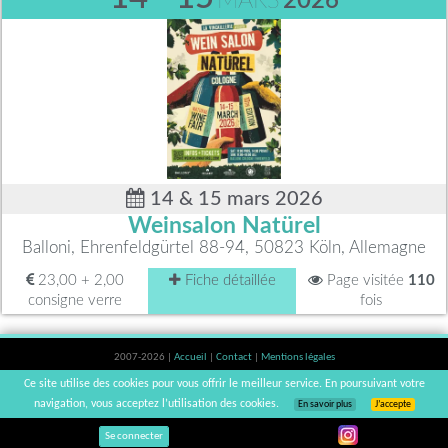
MARS
2026
14 & 15 mars 2026
Weinsalon Natürel
Balloni, Ehrenfeldgürtel 88-94, 50823 Köln, Allemagne
23,00 + 2,00
Fiche détaillée
Page visitée
110
consigne verre
fois
2007-2026 |
Accueil
|
Contact
|
Mentions légales
L'abus d'alcool est dangereux pour la santé, à consommer avec modération. |
Ce site utilise des cookies pour vous offrir le meilleur service. En poursuivant votre
vinsnaturels | v3.12
navigation, vous acceptez l’utilisation des cookies.
En savoir plus
J’accepte
Se connecter