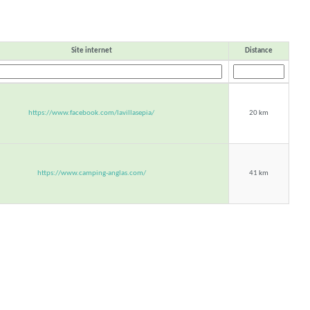
Site internet
Distance
https://www.facebook.com/lavillasepia/
20 km
https://www.camping-anglas.com/
41 km