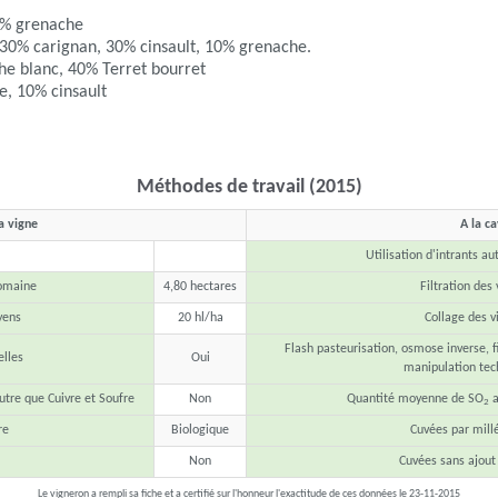
0% grenache
 30% carignan, 30% cinsault, 10% grenache.
he blanc, 40% Terret bourret
e, 10% cinsault
Méthodes de travail (2015)
a vigne
A la c
Utilisation d'intrants au
domaine
4,80 hectares
Filtration des 
yens
20 hl/ha
Collage des v
Flash pasteurisation, osmose inverse, fi
lles
Oui
manipulation tec
utre que Cuivre et Soufre
Non
Quantité moyenne de SO
a
2
re
Biologique
Cuvées par mill
Non
Cuvées sans ajout
Le vigneron a rempli sa fiche et a certifié sur l'honneur l'exactitude de ces données le 23-11-2015