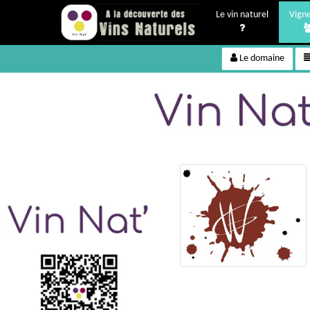
Le vin naturel
Vign
Le domaine