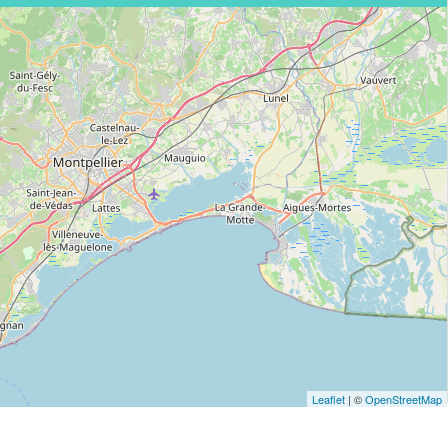
Leaflet
| ©
OpenStreetMap