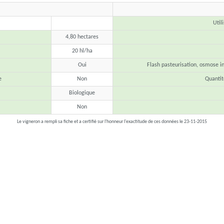
Util
4,80 hectares
20 hl/ha
Oui
Flash pasteurisation, osmose in
e
Non
Quanti
Biologique
Non
Le vigneron a rempli sa fiche et a certifié sur l'honneur l'exactitude de ces données le 23-11-2015