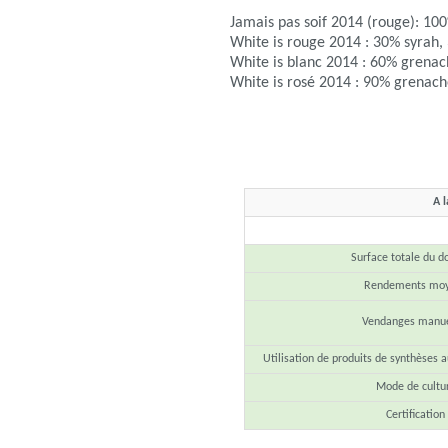
Jamais pas soif 2014 (rouge): 10
White is rouge 2014 : 30% syrah,
White is blanc 2014 : 60% grenac
White is rosé 2014 : 90% grenach
A l
Surface totale du 
Rendements mo
Vendanges manue
Utilisation de produits de synthèses a
Mode de cultu
Certification