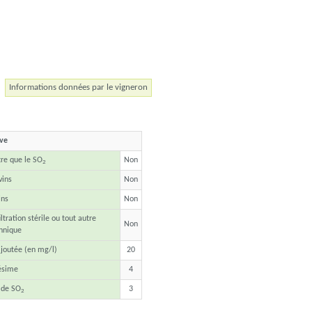
Informations données par le vigneron
ave
tre que le SO
Non
2
vins
Non
ins
Non
ltration stérile ou tout autre
Non
hnique
joutée (en mg/l)
20
ésime
4
 de SO
3
2