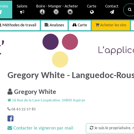
erons
Salons
Boire - Manger - Acheter
Carte
Contact
Méthodes de travail
Analyses
Carte
Acheter les vins
Gregory White - Languedoc-Rous
Gregory White
16 Rue de la Cave Coopérative, 34800 Aspiran
06 63 22 57 85
Contacter le vigneron par mail
Je suis le propriaitaire