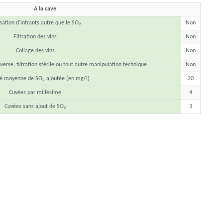
A la cave
isation d'intrants autre que le SO
Non
2
Filtration des vins
Non
Collage des vins
Non
verse, filtration stérile ou tout autre manipulation technique
Non
té moyenne de SO
ajoutée (en mg/l)
20
2
Cuvées par millésime
4
Cuvées sans ajout de SO
3
2