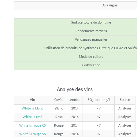
A la vigne
Surface totale du domaine
Rendements moyens
Vendanges manuelles
Utilisation de produits de synthèses autre que Cuivre et Soufr
Mode de culture
Certification
Analyse des vins
Vin
Cuvée
Année
SO
total mg/l
Source
2
White is blanc
Blanc
2014
<7
Analyses
White is rosé
Rose
2014
<7
Analyses
White is rouge CS
Rouge
2014
<7
Analyses
White is rouge SS
Rouge
2014
<7
Analyses