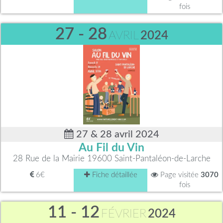
fois
27 - 28
AVRIL
2024
27 & 28 avril 2024
Au Fil du Vin
28 Rue de la Mairie 19600 Saint-Pantaléon-de-Larche
6€
Fiche détaillée
Page visitée
3070
fois
11 - 12
FÉVRIER
2024