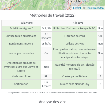
Leaflet
| ©
OpenStreetMap
Méthodes de travail (2022)
A la vigne
A la cave
Activité de négoce ?
Oui, 5%
Utilisation d'intrants autre que le SO
Non
2
4,5
Surface totale du domaine
Filtration des vins
Oui
hectares
Rendements moyens
25 hl/ha
Collage des vins
Non
Flash pasteurisation, osmose inverse,
Vendanges manuelles
Oui
filtration stérile ou tout autre
Non
manipulation technique
Utilisation de produits de
Quantité moyenne de SO
ajoutée
2
synthèses autre que Cuivre et
Non
2
(en mg/l)
Soufre
Mode de culture
Bio
Cuvées par millésime
6
Oui
Certification
Cuvées sans ajout de SO
2
2
Ecocert
Le vigneron a rempli sa fiche et a certifié sur l'honneur l'exactitude de ces données le 07-05-2022
Analyse des vins