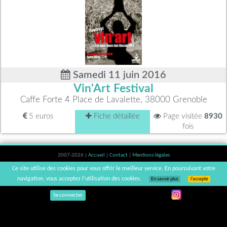
Samedi 11 juin 2016
Vin'Art Festival
Caffe Forte 4 Place de Lavalette, 38000 Grenoble
5 euros
Fiche détaillée
Page visitée
8930
fois
2007-2026 |
Accueil
|
Contact
|
Mentions légales
L'abus d'alcool est dangereux pour la santé, à consommer avec modération. |
Ce site utilise des cookies pour vous offrir le meilleur service. En poursuivant votre
vinsnaturels | v3.12
navigation, vous acceptez l’utilisation des cookies.
En savoir plus
J’accepte
Se connecter