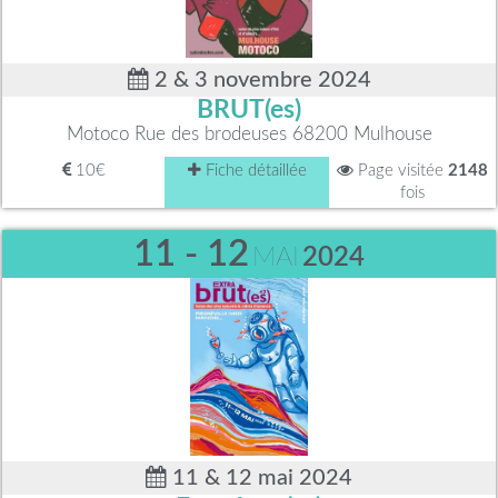
2 & 3 novembre 2024
BRUT(es)
Motoco Rue des brodeuses 68200 Mulhouse
10€
Fiche détaillée
Page visitée
2148
fois
11 - 12
MAI
2024
11 & 12 mai 2024