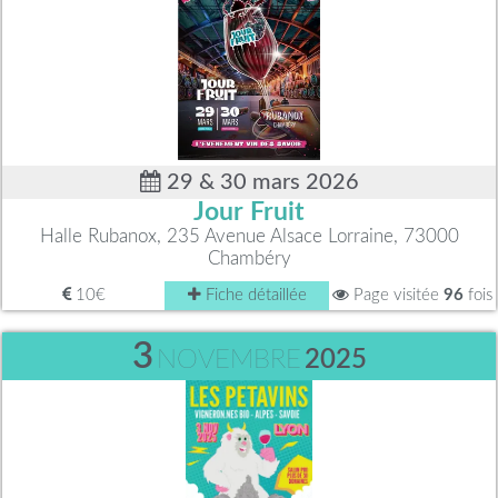
29 & 30 mars 2026
Jour Fruit
Halle Rubanox, 235 Avenue Alsace Lorraine, 73000
Chambéry
10€
Fiche détaillée
Page visitée
96
fois
3
NOVEMBRE
2025