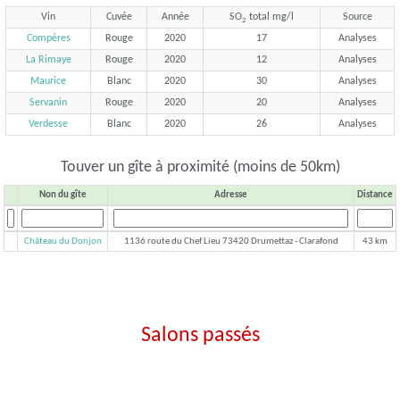
Vin
Cuvée
Année
SO
total mg/l
Source
2
Compères
Rouge
2020
17
Analyses
La Rimaye
Rouge
2020
12
Analyses
Maurice
Blanc
2020
30
Analyses
Servanin
Rouge
2020
20
Analyses
Verdesse
Blanc
2020
26
Analyses
Touver un gîte à proximité (moins de 50km)
Non du gîte
Adresse
Distance
Château du Donjon
1136 route du Chef Lieu 73420 Drumettaz - Clarafond
43 km
Salons passés