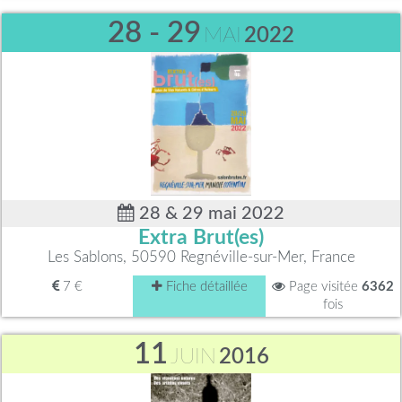
28 - 29
MAI
2022
28 & 29 mai 2022
Extra Brut(es)
Les Sablons, 50590 Regnéville-sur-Mer, France
7 €
Fiche détaillée
Page visitée
6362
fois
11
JUIN
2016