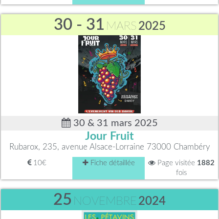
30 - 31
MARS
2025
30 & 31 mars 2025
Jour Fruit
Rubarox, 235, avenue Alsace-Lorraine 73000 Chambéry
10€
Fiche détaillée
Page visitée
1882
fois
25
NOVEMBRE
2024