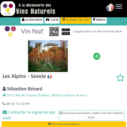
Toggl
navig
Le domaine
Carte
Acheter les vins
Salons
Les Alpins - Savoie
Sébastien Bénard
1052 Rte de Champ Chabert, 38500 La Buisse, France
06 52 71 53 99
Contacter le vigneron par
Je suis le propriaitaire, mettre mes informations
mail
à jour
Voir plus de boutiques