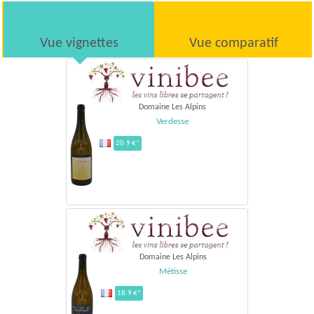
Vue vignettes
Vue comparatif
Domaine Les Alpins
Verdesse
20.9 €*
Domaine Les Alpins
Métisse
18.9 €*