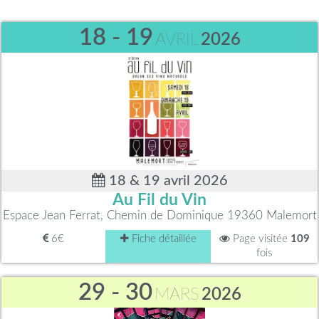
18 - 19
AVRIL
2026
18 & 19 avril 2026
Au Fil du Vin
Espace Jean Ferrat, Chemin de Dominique 19360 Malemort
6€
Fiche détaillée
Page visitée
109
fois
29 - 30
MARS
2026