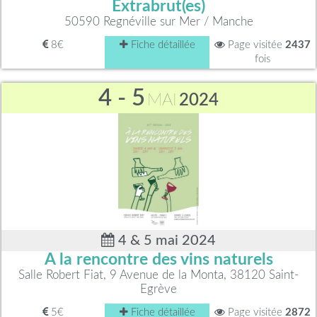
Extrabrut(es)
50590 Regnéville sur Mer / Manche
8€
Fiche détaillée
Page visitée
2437
fois
4 - 5
MAI
2024
4 & 5 mai 2024
A la rencontre des vins naturels
Salle Robert Fiat, 9 Avenue de la Monta, 38120 Saint-
Egrève
5€
Fiche détaillée
Page visitée
2872