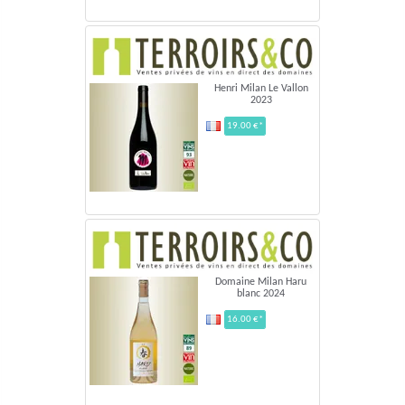
Henri Milan Le Vallon
2023
19.00 €*
Domaine Milan Haru
blanc 2024
16.00 €*