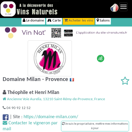
Toggl
navig
Le domaine
Carte
Acheter les vins
Salons
Domaine Milan - Provence
Théophile et Henri Milan
Ancienne Voie Aurelia, 13210 Saint-Rémy-de-Provence, France
04 90 92 12 52
|
Site :
https://domaine-milan.com/
Contacter le vigneron par
Je suis le propriaitaire, mettre mes informations
mail
à jour