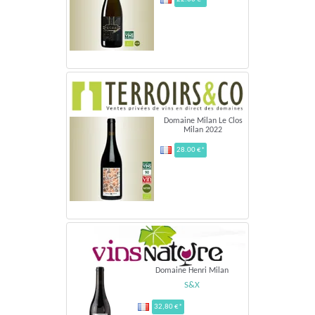
Domaine Milan Le Clos
Milan 2022
28.00 €*
Domaine Henri Milan
S&X
32,80 €*