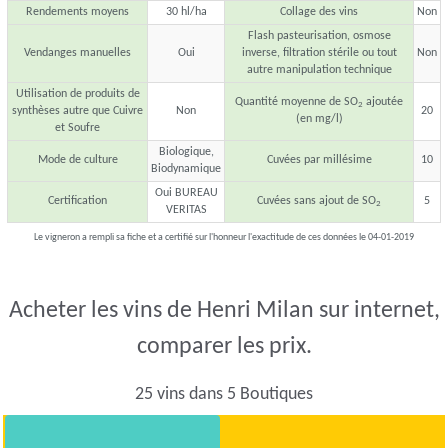
Rendements moyens
30 hl/ha
Collage des vins
Non
Flash pasteurisation, osmose
Vendanges manuelles
Oui
inverse, filtration stérile ou tout
Non
autre manipulation technique
Utilisation de produits de
Quantité moyenne de SO
ajoutée
2
synthèses autre que Cuivre
Non
20
(en mg/l)
et Soufre
Biologique,
Mode de culture
Cuvées par millésime
10
Biodynamique
Oui BUREAU
Certification
Cuvées sans ajout de SO
5
2
VERITAS
Le vigneron a rempli sa fiche et a certifié sur l'honneur l'exactitude de ces données le 04-01-2019
Acheter les vins de Henri Milan sur internet,
comparer les prix.
25 vins dans 5 Boutiques