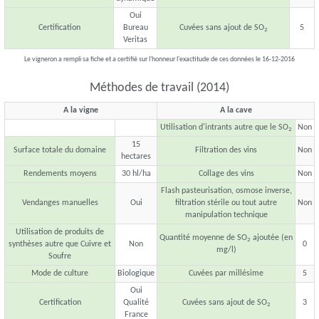
Oui
Certification
Bureau
Cuvées sans ajout de SO
5
2
Veritas
Le vigneron a rempli sa fiche et a certifié sur l'honneur l'exactitude de ces données le 16-12-2016
Méthodes de travail (2014)
A la vigne
A la cave
Utilisation d'intrants autre que le SO
Non
2
15
Surface totale du domaine
Filtration des vins
Non
hectares
Rendements moyens
30 hl/ha
Collage des vins
Non
Flash pasteurisation, osmose inverse,
Vendanges manuelles
Oui
filtration stérile ou tout autre
Non
manipulation technique
Utilisation de produits de
Quantité moyenne de SO
ajoutée (en
2
synthèses autre que Cuivre et
Non
0
mg/l)
Soufre
Mode de culture
Biologique
Cuvées par millésime
5
Oui
Certification
Qualité
Cuvées sans ajout de SO
3
2
France