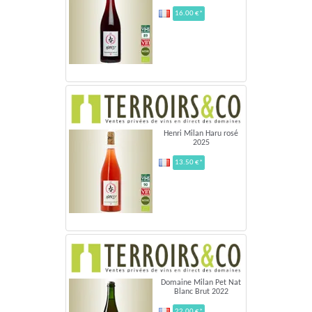
16.00 €*
Henri Milan Haru rosé
2025
13.50 €*
Domaine Milan Pet Nat
Blanc Brut 2022
22.00 €*