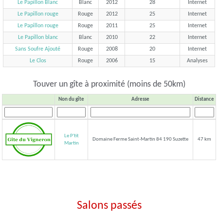
Le Papillon Blanc
Blanc
2012
28
Internet
Le Papillon rouge
Rouge
2012
25
Internet
Le Papillon rouge
Rouge
2011
25
Internet
Le Papillon blanc
Blanc
2010
22
Internet
Sans Soufre Ajouté
Rouge
2008
20
Internet
Le Clos
Rouge
2006
15
Analyses
Touver un gîte à proximité (moins de 50km)
Non du gîte
Adresse
Distance
Le P'tit
Domaine Ferme Saint-Martin 84 190 Suzette
47 km
Martin
Salons passés