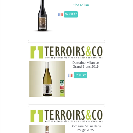
Clos Milan
37,00 €*
Domaine Milan Le
Grand Blanc 2019
32.00 €*
Domaine Milan Haru
rouge 2025