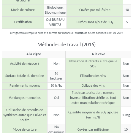
et Soufre
Biologique,
Mode de culture
Cuvées par millésime
10
Biodynamique
Oui BUREAU
Certification
Cuvées sans ajout de SO
5
2
VERITAS
Le vigneron a rempli sa fiche et a certifié sur l'honneur l'exactitude de ces données le 04-01-2019
Méthodes de travail (2016)
A la vigne
A la cave
Utilisation d'intrants autre que le
Activité de négoce ?
Non
Non
SO
2
16
Surface totale du domaine
Filtration des vins
Non
hectares
Rendements moyens
30 hl/ha
Collage des vins
Non
Flash pasteurisation, osmose
Vendanges manuelles
Oui
inverse, filtration stérile ou tout
Non
autre manipulation technique
Utilisation de produits de
Quantité moyenne de SO
ajoutée
2
synthèses autre que Cuivre et
Non
30mg
(en mg/l)
Soufre
bio
Mode de culture
Cuvées par millésime
10
dynamique