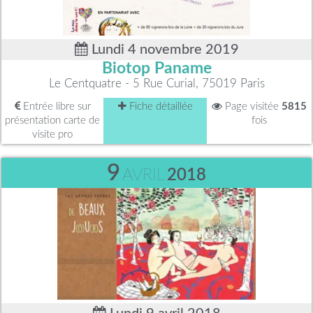
Lundi 4 novembre 2019
Biotop Paname
Le Centquatre - 5 Rue Curial, 75019 Paris
Entrée libre sur
Fiche détaillée
Page visitée
5815
présentation carte de
fois
visite pro
9
AVRIL
2018