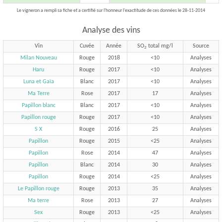
Le vigneron a rempli sa fiche et a certifié sur l'honneur l'exactitude de ces données le 28-11-2014
Analyse des vins
Vin
Cuvée
Année
SO
total mg/l
Source
2
Milan Nouveau
Rouge
2018
<10
Analyses
Haru
Rouge
2017
<10
Analyses
Luna et Gaïa
Blanc
2017
<10
Analyses
Ma Terre
Rose
2017
17
Analyses
Papillon blanc
Blanc
2017
<10
Analyses
Papillon rouge
Rouge
2017
<10
Analyses
S X
Rouge
2016
25
Analyses
Papillon
Rouge
2015
<25
Analyses
Papillon
Rose
2014
47
Analyses
Papillon
Blanc
2014
30
Analyses
Papillon
Rouge
2014
<25
Analyses
Le Papillon rouge
Rouge
2013
35
Analyses
Ma terre
Rose
2013
27
Analyses
Sex
Rouge
2013
<25
Analyses