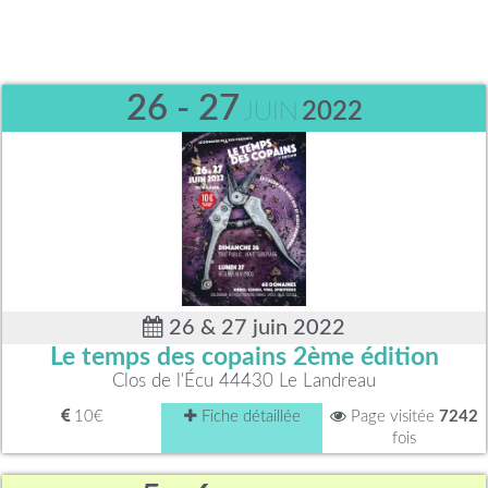
26 - 27
JUIN
2022
26 & 27 juin 2022
Le temps des copains 2ème édition
Clos de l'Écu 44430 Le Landreau
10€
Fiche détaillée
Page visitée
7242
fois