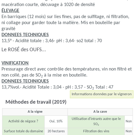
macération courte, décuvage à 1020 de densité
ÉLEVAGE
En barriques (12 mois) sur lies fines, pas de sulfitage, ni filtration,
ni collage pour garder toute la matière. Mis en bouteille par
gravité
DONNEES TECHNIQUES
13,5° - Acidité totale : 3,46- pH : 3,64- so2 total : 70
Le ROSÉ des OUFS...
VINIFICATION
Pressurage direct avec contrôle des températures, vin non filtré et
non collé, pas de SO
à la mise en bouteille.
2
DONNEES TECHNIQUES
13,7%vol.- Acidité Totale : 3,04 - pH : 3,57 - SO
Total : 47
2
Informations données par le vigneron
Méthodes de travail (2019)
A la vigne
A la cave
Utilisation d'intrants autre que le
Activité de négoce ?
Oui, 10%
Non
SO
2
Surface totale du domaine
20 hectares
Filtration des vins
Non