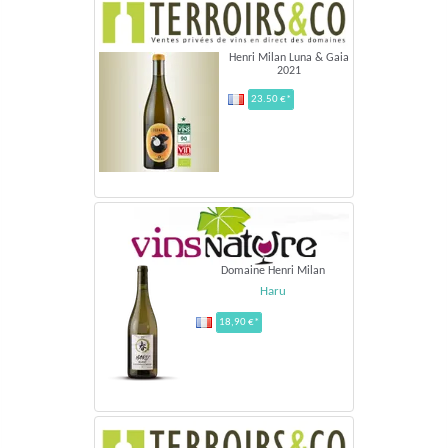
Henri Milan Luna & Gaia
2021
23.50 €*
Domaine Henri Milan
Haru
18,90 €*