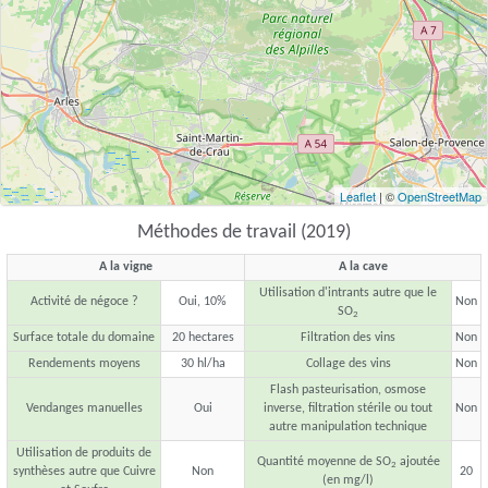
Leaflet
| ©
OpenStreetMap
Méthodes de travail (2019)
A la vigne
A la cave
Utilisation d'intrants autre que le
Activité de négoce ?
Oui, 10%
Non
SO
2
Surface totale du domaine
20 hectares
Filtration des vins
Non
Rendements moyens
30 hl/ha
Collage des vins
Non
Flash pasteurisation, osmose
Vendanges manuelles
Oui
inverse, filtration stérile ou tout
Non
autre manipulation technique
Utilisation de produits de
Quantité moyenne de SO
ajoutée
2
synthèses autre que Cuivre
Non
20
(en mg/l)