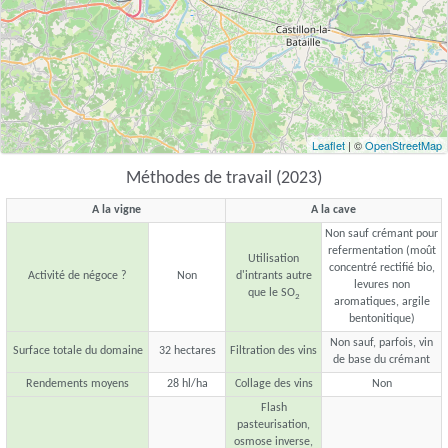
Leaflet
| ©
OpenStreetMap
Méthodes de travail (2023)
A la vigne
A la cave
Non sauf crémant pour
refermentation (moût
Utilisation
concentré rectifié bio,
Activité de négoce ?
Non
d'intrants autre
levures non
que le SO
2
aromatiques, argile
bentonitique)
Non sauf, parfois, vin
Surface totale du domaine
32 hectares
Filtration des vins
de base du crémant
Rendements moyens
28 hl/ha
Collage des vins
Non
Flash
pasteurisation,
osmose inverse,