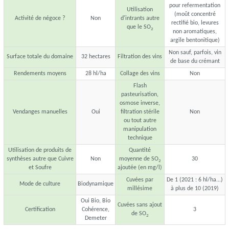
pour refermentation
Utilisation
(moût concentré
Activité de négoce ?
Non
d'intrants autre
rectifié bio, levures
que le SO
2
non aromatiques,
argile bentonitique)
Non sauf, parfois, vin
Surface totale du domaine
32 hectares
Filtration des vins
de base du crémant
Rendements moyens
28 hl/ha
Collage des vins
Non
Flash
pasteurisation,
osmose inverse,
Vendanges manuelles
Oui
filtration stérile
Non
ou tout autre
manipulation
technique
Utilisation de produits de
Quantité
synthèses autre que Cuivre
Non
moyenne de SO
30
2
et Soufre
ajoutée (en mg/l)
Cuvées par
De 1 (2021 : 6 hl/ha...)
Mode de culture
Biodynamique
millésime
à plus de 10 (2019)
Oui Bio, Bio
Cuvées sans ajout
Certification
Cohérence,
3
de SO
2
Demeter