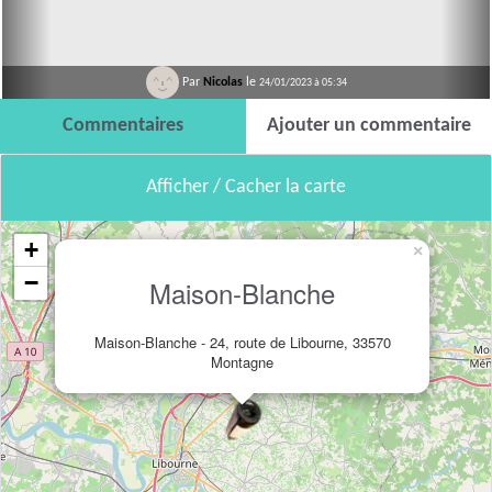
Par
Nicolas
le
24/01/2023 à 05:34
Commentaires
Ajouter un commentaire
Afficher / Cacher la carte
+
×
−
Maison-Blanche
Maison-Blanche - 24, route de Libourne, 33570
Montagne