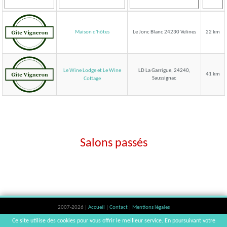
Maison d'hôtes
Le Jonc Blanc 24230 Velines
22 km
Le Wine Lodge et Le Wine
LD La Garrigue, 24240,
41 km
Saussignac
Cottage
Salons passés
2007-2026 |
Accueil
|
Contact
|
Mentions légales
L'abus d'alcool est dangereux pour la santé, à consommer avec modération. |
Ce site utilise des cookies pour vous offrir le meilleur service. En poursuivant votre