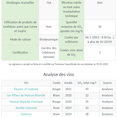
Vendanges manuelles
Oui
filtration stérile
Non
ou tout autre
manipulation
technique
Utilisation de produits de
Quantité
synthèses autre que Cuivre
Non
moyenne de SO
30
2
et Soufre
ajoutée (en mg/l)
Cuvées par
De 1 (2021 : 6 hl/ha...)
Mode de culture
Biodynamique
millésime
à plus de 10 (2019)
Oui Bio, Bio
Cuvées sans ajout
Certification
Cohérence,
3
de SO
2
Demeter
Le vigneron a rempli sa fiche et a certifié sur l'honneur l'exactitude de ces données le 19-01-2023
Analyse des vins
Vin
Cuvée
Année
SO
total mg/l
Source
2
Eleanor of Guienne
Rouge
2021
49
Analyses
Les Piliers de Maison-Blanche
Blanc
2020
22
Analyses
Maison-Blanche classique
Rouge
2020
35
Analyses
Amélie Constant
Rose
2019
32
Analyses
Centrum
Rose
2019
28
Analyses