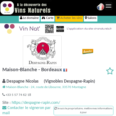
Toggl
navig
Le domaine
Carte
Acheter les vins
Salons
Maison-Blanche - Bordeaux
Despagne Nicolas (Vignobles Despagne-Rapin)
Maison-Blanche - 24, route de Libourne, 33570 Montagne
+33 5 57 74 62 18
Site :
https://despagne-rapin.com/
Contacter le vigneron par
Je suis le propriaitaire, mettre mes informations
mail
à jour