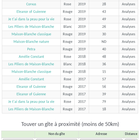
Corvus
Rose
2019
28
Analyses
Eleanor of Guienne
Rouge
2019
43
Analyses
Je t'ai dans la peau pour la vie
Rose
2019
49
Analyses
Les Piliers de Maison-Blanche
Blanc
2019
26
Analyses
Maison-Blanche classique
Rouge
2019
30
Analyses
Maison-Blanche nature
Rouge
2019
ND
Analyses
Petra
Rouge
2019
40
Analyses
Amélie Constant
Rose
2018
48
Analyses
Les Piliers de Maison-Blanche
Blanc
2018
36
Analyses
Maison-Blanche classique
Rouge
2018
15
Analyses
Amélie Constant
Rose
2017
57
Analyses
Eleanor of Guienne
Rouge
2017
56
Analyses
Eleanor of Guienne
Rouge
2017
39
Analyses
Je t'ai dans la peau pour la vie
Rose
2017
79
Analyses
Les Piliers de Maison-Blanche
Rouge
2017
18
Analyses
Touver un gîte à proximité (moins de 50km)
Non du gîte
Adresse
Distance