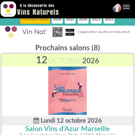
Toggl
navig
Prochains salons
2026
2025
2024
2023
2022
Prochains salons
(8)
12
OCTOBRE
2026
Lundi 12 octobre 2026
Salon Vins d'Azur Marseille