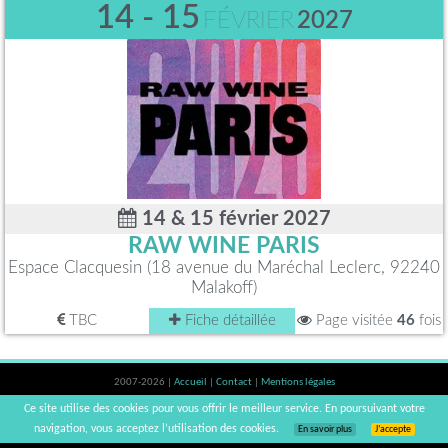
14 - 15
FÉVRIER
2027
14 & 15 février 2027
RAW WINE PARIS
Espace Clacquesin (18 avenue du Maréchal Leclerc, 92240
Malakoff)
TBC
Fiche détaillée
Page visitée
46
fois
2007-2026 |
Accueil
|
Contact
|
Mentions légales
L'abus d'alcool est dangereux pour la santé, à consommer avec modération. |
Ce site utilise des cookies pour vous offrir le meilleur service. En poursuivant votre
vinsnaturels | v3.12
navigation, vous acceptez l’utilisation des cookies.
En savoir plus
J’accepte