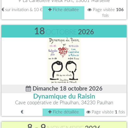
9 La Canebière Vieux Port, 13001 Marseille
sur invitation & 10 €
Fiche détaillée
Page visitée
106
fois
18
OCTOBRE
2026
Dimanche 18 octobre 2026
Dynamique du Raisin
Cave coopérative de Phaulhan, 34230 Paulhan
Fiche détaillée
Page visitée
1
fois
8 - 9