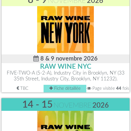
NOVEMBRE
2026
8 & 9 novembre 2026
RAW WINE NYC
FIVE-TWO-A (5-2-A), Industry City in Brooklyn, NY (33
35th Street, Industry City, Brooklyn, NY 11232).
TBC
Fiche détaillée
Page visitée
44
fois
14 - 15
NOVEMBRE
2026