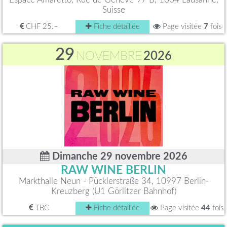
Suisse
CHF 25.–
Fiche détaillée
Page visitée
7
fois
29
NOVEMBRE
2026
Dimanche 29 novembre 2026
RAW WINE BERLIN
Markthalle Neun - Pücklerstraße 34, 10997 Berlin-
Kreuzberg (U1 Görlitzer Bahnhof)
TBC
Fiche détaillée
Page visitée
44
fois