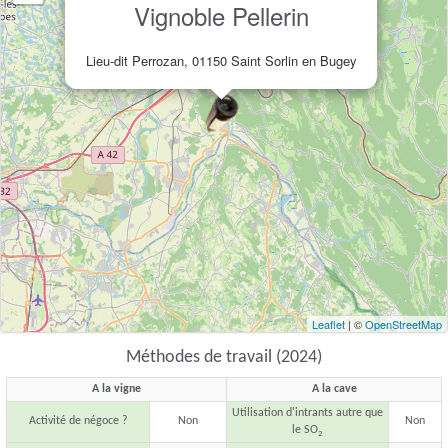
Vignoble Pellerin
Lieu-dit Perrozan, 01150 Saint Sorlin en Bugey
Leaflet
| ©
OpenStreetMap
Méthodes de travail (2024)
A la vigne
A la cave
Utilisation d'intrants autre que
Activité de négoce ?
Non
Non
le SO
2