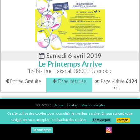
Samedi 6 avril 2019
Le Printemps Arrive
15 Bis Rue Lakanal, 38000 Grenoble
Entrée Gratuite
Fiche détaillée
Page visitée
6194
fois
2007-2026 |
Accueil
|
Contact
|
Mentions légales
L'abus d'alcool est dangereux pour la santé, à consommer avec modération. |
Ce site utilise des cookies pour vous offrir le meilleur service. En poursuivant votre
vinsnaturels | v3.12
navigation, vous acceptez l’utilisation des cookies.
En savoir plus
J’accepte
Se connecter