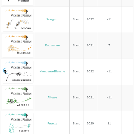
Savagnin
Blanc
2022
<11
Roussanne
Blanc
2021
7
Mondeuse Blanche
Blanc
2022
<11
Altesse
Blanc
2021
<11
Fusette
Blanc
2020
11