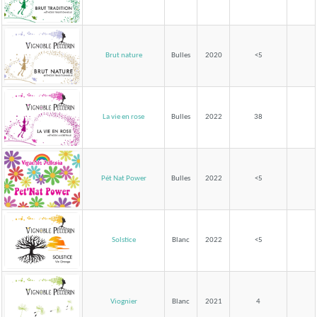
Brut nature
Bulles
2020
<5
La vie en rose
Bulles
2022
38
Pét Nat Power
Bulles
2022
<5
Solstice
Blanc
2022
<5
Viognier
Blanc
2021
4