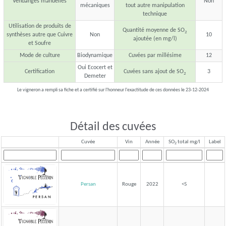
Vendanges manuelles
Non
mécaniques
tout autre manipulation
technique
Utilisation de produits de
Quantité moyenne de SO
2
synthèses autre que Cuivre
Non
10
ajoutée (en mg/l)
et Soufre
Mode de culture
Biodynamique
Cuvées par millésime
12
Oui Ecocert et
Certification
Cuvées sans ajout de SO
3
2
Demeter
Le vigneron a rempli sa fiche et a certifié sur l'honneur l'exactitude de ces données le 23-12-2024
Détail des cuvées
Cuvée
Vin
Année
SO
total mg/l
Label
2
Persan
Rouge
2022
<5