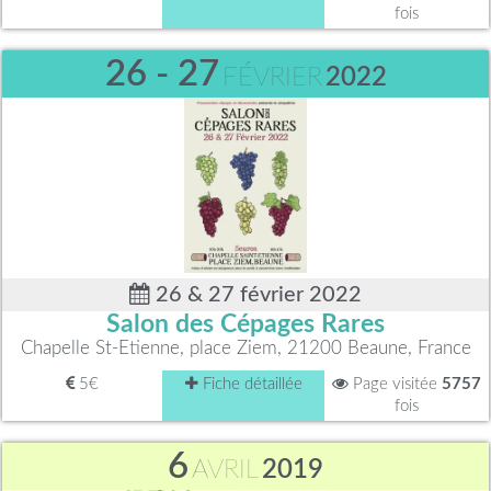
fois
26 - 27
FÉVRIER
2022
26 & 27 février 2022
Salon des Cépages Rares
Chapelle St-Etienne, place Ziem, 21200 Beaune, France
5€
Fiche détaillée
Page visitée
5757
fois
6
AVRIL
2019