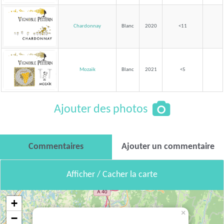
Chardonnay
Blanc
2020
<11
Mozaïk
Blanc
2021
<5
Ajouter des photos
Commentaires
Ajouter un commentaire
Afficher / Cacher la carte
+
×
−