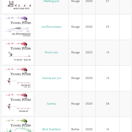
Melting-pot
Rouge
2020
17
Les Étourneaux
Rouge
2020
19
Pinot noir
Rouge
2022
<5
Gamay pur jus
Rouge
2020
<5
Gamay
Rouge
2020
18
Brut Tradition
Bulles
2020
<5