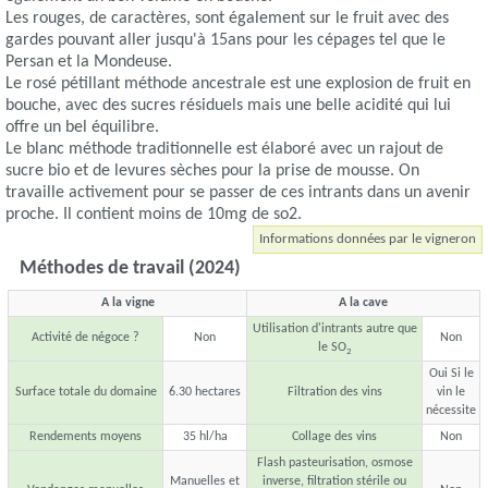
Les rouges, de caractères, sont également sur le fruit avec des
gardes pouvant aller jusqu'à 15ans pour les cépages tel que le
Persan et la Mondeuse.
Le rosé pétillant méthode ancestrale est une explosion de fruit en
bouche, avec des sucres résiduels mais une belle acidité qui lui
offre un bel équilibre.
Le blanc méthode traditionnelle est élaboré avec un rajout de
sucre bio et de levures sèches pour la prise de mousse. On
travaille activement pour se passer de ces intrants dans un avenir
proche. Il contient moins de 10mg de so2.
Informations données par le vigneron
Méthodes de travail (2024)
A la vigne
A la cave
Utilisation d'intrants autre que
Activité de négoce ?
Non
Non
le SO
2
Oui Si le
Surface totale du domaine
6.30 hectares
Filtration des vins
vin le
nécessite
Rendements moyens
35 hl/ha
Collage des vins
Non
Flash pasteurisation, osmose
Manuelles et
inverse, filtration stérile ou