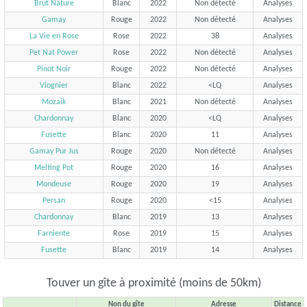
Brut Nature
Blanc
2022
Non détecté
Analyses
Gamay
Rouge
2022
Non détecté
Analyses
La Vie en Rose
Rose
2022
38
Analyses
Pet Nat Power
Rose
2022
Non détecté
Analyses
Pinot Noir
Rouge
2022
Non détecté
Analyses
Viognier
Blanc
2022
<LQ
Analyses
Mozaik
Blanc
2021
Non détecté
Analyses
Chardonnay
Blanc
2020
<LQ
Analyses
Fusette
Blanc
2020
11
Analyses
Gamay Pur Jus
Rouge
2020
Non détecté
Analyses
Melting Pot
Rouge
2020
16
Analyses
Mondeuse
Rouge
2020
19
Analyses
Persan
Rouge
2020
<15
Analyses
Chardonnay
Blanc
2019
13
Analyses
Farniente
Rose
2019
15
Analyses
Fusette
Blanc
2019
14
Analyses
Touver un gîte à proximité (moins de 50km)
Non du gîte
Adresse
Distance