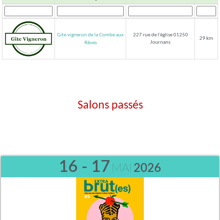
Gite vigneron de la Combe aux
227 rue de l'église 01250
29 km
Journans
Rêves
Salons passés
16 - 17
MAI
2026