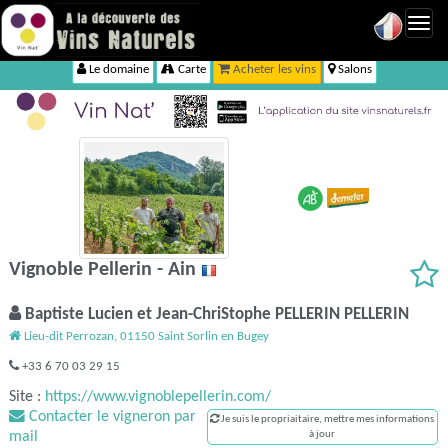
Toggl
navig
Le domaine
Carte
Acheter les vins
Salons
Vignoble Pellerin - Ain
Baptiste Lucien et Jean-ChriStophe PELLERIN PELLERIN
Lieu-dit Perrozan, 01150 Saint Sorlin en Bugey
+33 6 70 03 29 15
Site :
https://www.vignoblepellerin.com/
Contacter le vigneron par
Je suis le propriaitaire, mettre mes informations
mail
à jour