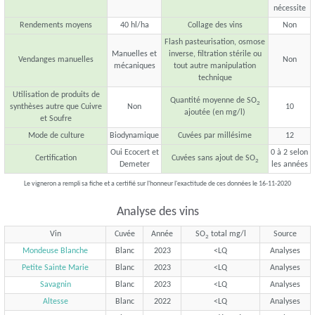
nécessite
Rendements moyens
40 hl/ha
Collage des vins
Non
Flash pasteurisation, osmose
Manuelles et
inverse, filtration stérile ou
Vendanges manuelles
Non
mécaniques
tout autre manipulation
technique
Utilisation de produits de
Quantité moyenne de SO
2
synthèses autre que Cuivre
Non
10
ajoutée (en mg/l)
et Soufre
Mode de culture
Biodynamique
Cuvées par millésime
12
Oui Ecocert et
0 à 2 selon
Certification
Cuvées sans ajout de SO
2
Demeter
les années
Le vigneron a rempli sa fiche et a certifié sur l'honneur l'exactitude de ces données le 16-11-2020
Analyse des vins
Vin
Cuvée
Année
SO
total mg/l
Source
2
Mondeuse Blanche
Blanc
2023
<LQ
Analyses
Petite Sainte Marie
Blanc
2023
<LQ
Analyses
Savagnin
Blanc
2023
<LQ
Analyses
Altesse
Blanc
2022
<LQ
Analyses