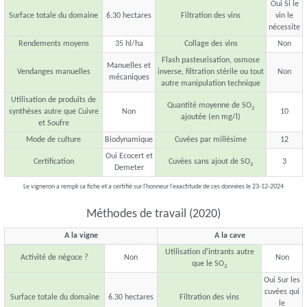
Oui Si le
Surface totale du domaine
6.30 hectares
Filtration des vins
vin le
nécessite
Rendements moyens
35 hl/ha
Collage des vins
Non
Flash pasteurisation, osmose
Manuelles et
Vendanges manuelles
inverse, filtration stérile ou tout
Non
mécaniques
autre manipulation technique
Utilisation de produits de
Quantité moyenne de SO
2
synthèses autre que Cuivre
Non
10
ajoutée (en mg/l)
et Soufre
Mode de culture
Biodynamique
Cuvées par millésime
12
Oui Ecocert et
Certification
Cuvées sans ajout de SO
3
2
Demeter
Le vigneron a rempli sa fiche et a certifié sur l'honneur l'exactitude de ces données le 23-12-2024
Méthodes de travail (2020)
A la vigne
A la cave
Utilisation d'intrants autre
Activité de négoce ?
Non
Non
que le SO
2
Oui Sur les
cuvées qui
Surface totale du domaine
6.30 hectares
Filtration des vins
le