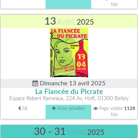
fois
13
AVRIL
2025
Dimanche 13 avril 2025
La Fiancée du Picrate
Espace Robert Rameaux, 224 Av. Hoff, 01300 Belley
5€
Fiche détaillée
Page visitée
1128
fois
30 - 31
MARS
2025