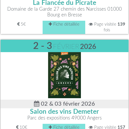
La Fiancée du Picrate
Domaine de la Garde 27 chemin des Narcisses 01000
Bourg en Bresse
5€
Fiche détaillée
Page visitée
139
fois
2 - 3
FÉVRIER
2026
02 & 03 février 2026
Salon des vins Demeter
Parc des expositions 49000 Angers
10€
Fiche détaillée
Page visitée
157