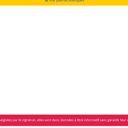
Voir plus de boutiques
eignées par le vigneron, elles sont donc données à titre informatif sans garantir leur 