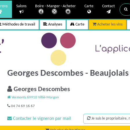
erons
Salons
Boire - Manger - Acheter
Carte
Contact
Méthodes de travail
Analyses
Carte
Acheter les vins
Georges Descombes - Beaujolai
Georges Descombes
Vermonts 69910 Villié-Morgon
04 74 69 16 67
Contacter le vigneron par mail
Je suis le propriaitaire