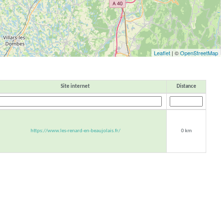
Leaflet
| ©
OpenStreetMap
Site internet
Distance
https://www.les-renard-en-beaujolais.fr/
0 km