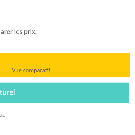
rer les prix.
Vue comparatif
turel
cts.