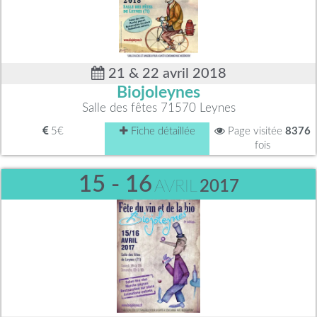
21 & 22 avril 2018
Biojoleynes
Salle des fêtes 71570 Leynes
5€
Fiche détaillée
Page visitée
8376
fois
15 - 16
AVRIL
2017