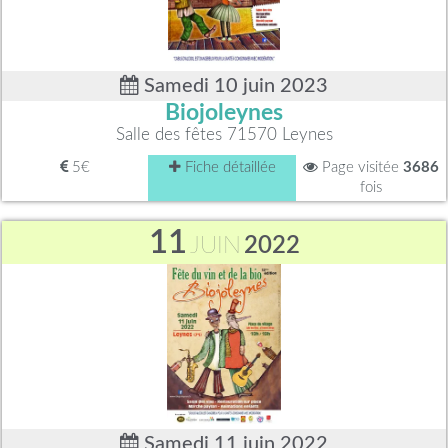
Samedi 10 juin 2023
Biojoleynes
Salle des fêtes 71570 Leynes
5€
Fiche détaillée
Page visitée
3686
fois
11
JUIN
2022
Samedi 11 juin 2022