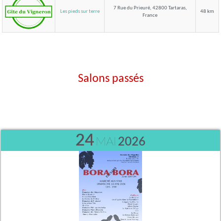
7 Rue du Prieuré, 42800 Tartaras,
Les pieds sur terre
48 km
France
Salons passés
24
MAI
2026