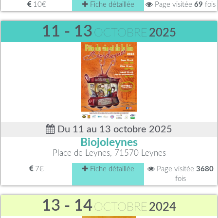
10€
Fiche détaillée
Page visitée
69
fois
11 - 13
OCTOBRE
2025
Du 11 au 13 octobre 2025
Biojoleynes
Place de Leynes, 71570 Leynes
7€
Fiche détaillée
Page visitée
3680
fois
13 - 14
OCTOBRE
2024