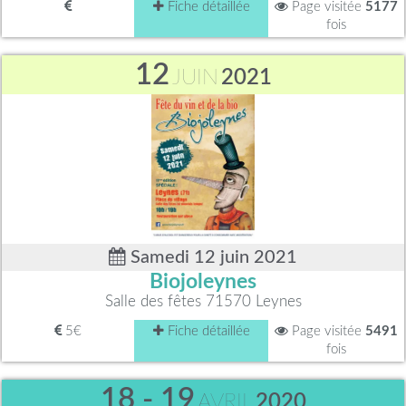
Fiche détaillée
Page visitée
5177
fois
12
JUIN
2021
Samedi 12 juin 2021
Biojoleynes
Salle des fêtes 71570 Leynes
5€
Fiche détaillée
Page visitée
5491
fois
18 - 19
AVRIL
2020