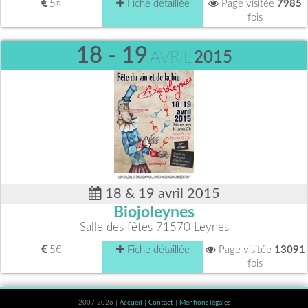
5¤
Fiche détaillée
Page visitée
7985
fois
18 - 19
AVRIL
2015
18 & 19 avril 2015
Biojoleynes
Salle des fêtes 71570 Leynes
5€
Fiche détaillée
Page visitée
13091
fois
2007-2026 |
Accueil
|
Contact
|
Mentions légales