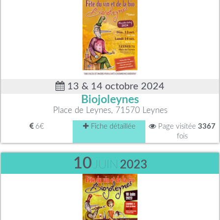
13 & 14 octobre 2024
Biojoleynes
Place de Leynes, 71570 Leynes
6€
Fiche détaillée
Page visitée
3367
fois
10
JUIN
2023