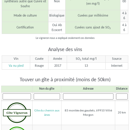
synthèses autre que Cuivre et
Non
00
(en mg/l)
Soufre
4 à
Mode de culture
Biologique
Cuvées par millésime
6
Oui Ab
4 à
Certification
Cuvées sans ajout de SO
2
Ecocert
6
Le vigneron nous a expliqué oralement ces données
Analyse des vins
Vin
Cuvée
Année
SO
total mg/l
Source
2
Va nu pied
Rouge
2017
13
Internet
Touver un gîte à proximité (moins de 50km)
Non du gîte
Adresse
Distance
Gîte du chemin aux
83 montée des gaudets, 69910 Villié
20 km
Morgon
ânes