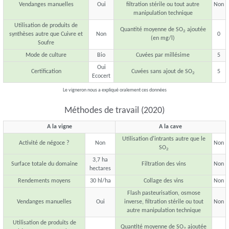
Vendanges manuelles
Oui
filtration stérile ou tout autre
Non
manipulation technique
Utilisation de produits de
Quantité moyenne de SO
ajoutée
2
synthèses autre que Cuivre et
Non
0
(en mg/l)
Soufre
Mode de culture
Bio
Cuvées par millésime
5
Oui
Certification
Cuvées sans ajout de SO
5
2
Ecocert
Le vigneron nous a expliqué oralement ces données
Méthodes de travail (2020)
A la vigne
A la cave
Utilisation d'intrants autre que le
Activité de négoce ?
Non
Non
SO
2
3,7 ha
Surface totale du domaine
Filtration des vins
Non
hectares
Rendements moyens
30 hl/ha
Collage des vins
Non
Flash pasteurisation, osmose
Vendanges manuelles
Oui
inverse, filtration stérile ou tout
Non
autre manipulation technique
Utilisation de produits de
Quantité moyenne de SO
ajoutée
2