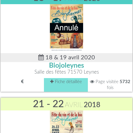
18 & 19 avril 2020
Biojoleynes
Salle des fêtes 71570 Leynes
Fiche détaillée
Page visitée
5732
fois
21 - 22
AVRIL
2018