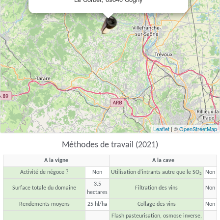
Leaflet
| ©
OpenStreetMap
Méthodes de travail (2021)
A la vigne
A la cave
Activité de négoce ?
Non
Utilisation d'intrants autre que le SO
Non
2
3.5
Surface totale du domaine
Filtration des vins
Non
hectares
Rendements moyens
25 hl/ha
Collage des vins
Non
Flash pasteurisation, osmose inverse,