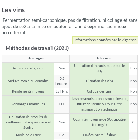
Les vins
Fermentation semi-carbonique, pas de filtration, ni collage et sans
ajout de so2 a la mise en bouteille , afin d'exprimer au mieux
notre terroir .
Informations données par le vigneron
Méthodes de travail (2021)
A la vigne
A la cave
Utilisation d'intrants autre que le
Activité de négoce ?
Non
Non
SO
2
3.5
Surface totale du domaine
Filtration des vins
Non
hectares
Rendements moyens
25 hl/ha
Collage des vins
Non
Flash pasteurisation, osmose inverse,
Vendanges manuelles
Oui
filtration stérile ou tout autre
Non
manipulation technique
Utilisation de produits de
Quantité moyenne de SO
ajoutée
2
synthèses autre que Cuivre et
Non
0
(en mg/l)
Soufre
Mode de culture
Bio
Cuvées par millésime
5