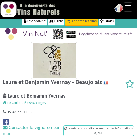
Toggl
navig
Le domaine
Carte
Acheter les vins
Salons
Laure et Benjamin Yvernay - Beaujolais
Laure et Benjamin Yvernay
Le Corbet, 69640 Cogny
06 33 77 50 53
Contacter le vigneron par
Je suis le propriaitaire, mettre mes informations
mail
à jour