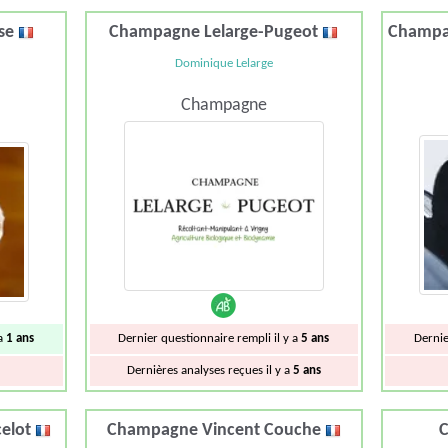
sse
Champagne Lelarge-Pugeot
Champag
Dominique Lelarge
Champagne
 a
1 ans
Dernier questionnaire rempli il y a
5 ans
Dernie
Dernières analyses reçues il y a
5 ans
celot
Champagne Vincent Couche
C