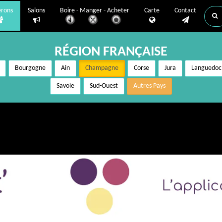
erons
Salons
Boire - Manger - Acheter
Carte
Contact
RÉGION FRANÇAISE
Bourgogne
Ain
Champagne
Corse
Jura
Languedoc
Savoie
Sud-Ouest
Autres Pays