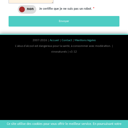
Je certifie que je ne suis pas un robot.
*
Envoyer
2007-2026 |
Accueil
|
Contact
|
Mentions légales
L'abus d'alcool est dangereux pour la santé, à consommer avec modération. |
vinsnaturels | v3.12
Ce site utilise des cookies pour vous offrir le meilleur service. En poursuivant votre