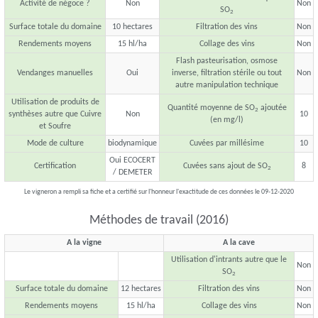
Activité de négoce ?
Non
Non
SO
2
Surface totale du domaine
10 hectares
Filtration des vins
Non
Rendements moyens
15 hl/ha
Collage des vins
Non
Flash pasteurisation, osmose
Vendanges manuelles
Oui
inverse, filtration stérile ou tout
Non
autre manipulation technique
Utilisation de produits de
Quantité moyenne de SO
ajoutée
2
synthèses autre que Cuivre
Non
10
(en mg/l)
et Soufre
Mode de culture
biodynamique
Cuvées par millésime
10
Oui ECOCERT
Certification
Cuvées sans ajout de SO
8
2
/ DEMETER
Le vigneron a rempli sa fiche et a certifié sur l'honneur l'exactitude de ces données le 09-12-2020
Méthodes de travail (2016)
A la vigne
A la cave
Utilisation d'intrants autre que le
Non
SO
2
Surface totale du domaine
12 hectares
Filtration des vins
Non
Rendements moyens
15 hl/ha
Collage des vins
Non