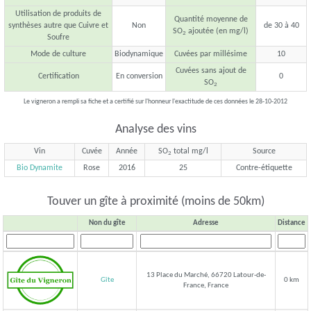
Utilisation de produits de
Quantité moyenne de
synthèses autre que Cuivre et
Non
de 30 à 40
SO
ajoutée (en mg/l)
2
Soufre
Mode de culture
Biodynamique
Cuvées par millésime
10
Cuvées sans ajout de
Certification
En conversion
0
SO
2
Le vigneron a rempli sa fiche et a certifié sur l'honneur l'exactitude de ces données le 28-10-2012
Analyse des vins
Vin
Cuvée
Année
SO
total mg/l
Source
2
Bio Dynamite
Rose
2016
25
Contre-étiquette
Touver un gîte à proximité (moins de 50km)
Non du gîte
Adresse
Distance
13 Place du Marché, 66720 Latour-de-
Gîte
0 km
France, France