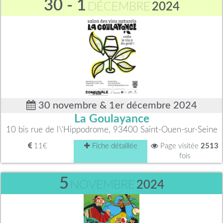
30 - 1
DÉCEMBRE
2024
30 novembre & 1er décembre 2024
La Goulayance
10 bis rue de l\'Hippodrome, 93400 Saint-Ouen-sur-Seine
11€
Fiche détaillée
Page visitée
2513
fois
5
NOVEMBRE
2024