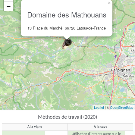
×
−
Domaine des Mathouans
13 Place du Marché, 66720 Latour-de-France
Leaflet
| ©
OpenStreetMap
Méthodes de travail (2020)
A la vigne
A la cave
Utilisation d'intrants autre que le