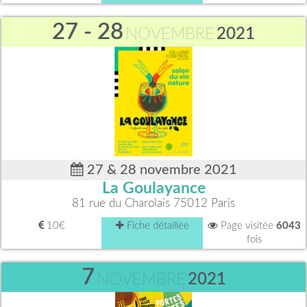
27 - 28
NOVEMBRE
2021
27 & 28 novembre 2021
La Goulayance
81 rue du Charolais 75012 Paris
10€
Fiche détaillée
Page visitée
6043
fois
7
NOVEMBRE
2021