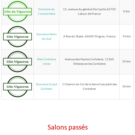
Domaine de
13, avenue du général De Gaulle 66720
0 km
Latour de France
l’immortelle
Domaine Vents
6 Rue du Stade, 66600 Vingrau, France
14 km
du Sud
Mes Corbières
Avenue des Hautes Corbières, 11360
26 km
Villeneuve-les-Corbières
Jolies
Domaine Grand
1 Chemin du Col de la Serre Cascastel des
26 km
Corbières
Guilhem
Salons passés