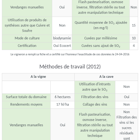
Flash pasteurisation, osmose
Vendanges manuelles
Oui
inverse, filtration stérile ou tout
Non
autre manipulation technique
Utilisation de produits de
Quantité moyenne de SO
ajoutée
2
synthèses autre que Cuivre et
Non
15
(en mg/l)
Soufre
Mode de culture
biodynamie
Cuvées par millésime
10
Certification
Oui Ecocert
Cuvées sans ajout de SO
4
2
Le vigneron a rempli sa fiche et a certifié sur l'honneur l'exactitude de ces données le 24-04-2016
Méthodes de travail (2012)
A la vigne
A la cave
Utilisation d'intrants
Non
autre que le SO
2
Surface totale du domaine
6 hectares
Filtration des vins
Oui
Rendements moyens
17 hl/ha
Collage des vins
Non
Non
Flash pasteurisation,
Filtration des
osmose inverse,
vins si les
Vendanges manuelles
Oui
filtration stérile ou tout
sucres
autre manipulation
résiduels
technique
sont