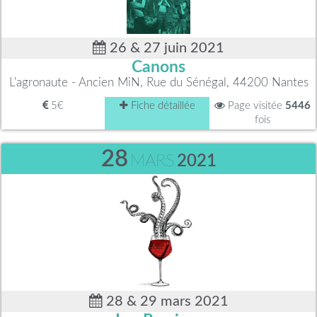
26 & 27 juin 2021
Canons
L'agronaute - Ancien MiN, Rue du Sénégal, 44200 Nantes
5€
Fiche détaillée
Page visitée
5446
fois
28
MARS
2021
28 & 29 mars 2021