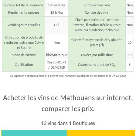
Surface totale du domaine
10 hectares
Filtration des vins
Non
Rendements moyens
15 hl/ha
Collage des vins
Non
Flash pasteurisation, osmose
Vendanges manuelles
Oui
inverse, filtration stérile ou tout
Non
autre manipulation technique
Utilisation de produits de
Quantité moyenne de SO
ajoutée
2
synthèses autre que Cuivre
Non
10
(en mg/l)
et Soufre
Mode de culture
biodynamique
Cuvées par millésime
10
Oui ECOCERT
Certification
Cuvées sans ajout de SO
8
2
/ DEMETER
Le vigneron a rempli sa fiche et a certifié sur l'honneur l'exactitude de ces données le 09-12-2020
Acheter les vins de Mathouans sur internet,
comparer les prix.
13 vins dans 1 Boutiques