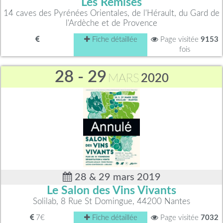
Les Remises
14 caves des Pyrénées Orientales, de l'Hérault, du Gard de
l'Ardèche et de Provence
Fiche détaillée
Page visitée
9153
fois
28 - 29
MARS
2020
28 & 29 mars 2019
Le Salon des Vins Vivants
Solilab, 8 Rue St Domingue, 44200 Nantes
7€
Fiche détaillée
Page visitée
7032