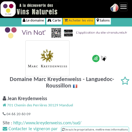
Toggl
navig
Le domaine
Carte
Acheter les vins
Salons
Domaine Marc Kreydenweiss - Languedoc-
Roussillon
Jean Kreydenweiss
701 Chemin des Perrières 30129 Manduel
04 66 20 60 09
Site :
http://www.kreydenweiss.com/sud/
Contacter le vigneron par
Je suis le propriaitaire, mettre mes informations