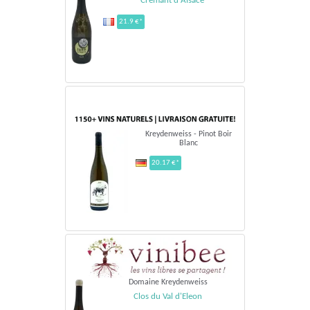
Crémant d'Alsace
21.9 €*
Kreydenweiss - Pinot Boir
Blanc
20.17 €*
Domaine Kreydenweiss
Clos du Val d'Eleon