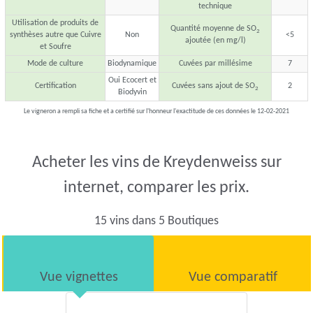
technique
Utilisation de produits de
Quantité moyenne de SO
2
synthèses autre que Cuivre
Non
<5
ajoutée (en mg/l)
et Soufre
Mode de culture
Biodynamique
Cuvées par millésime
7
Oui Ecocert et
Certification
Cuvées sans ajout de SO
2
2
Biodyvin
Le vigneron a rempli sa fiche et a certifié sur l'honneur l'exactitude de ces données le 12-02-2021
Acheter les vins de Kreydenweiss sur
internet, comparer les prix.
15 vins dans 5 Boutiques
Vue vignettes
Vue comparatif