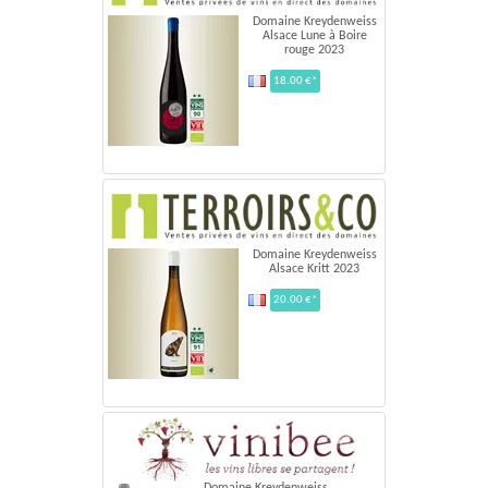
Domaine Kreydenweiss
Alsace Lune à Boire
rouge 2023
18.00 €*
Domaine Kreydenweiss
Alsace Kritt 2023
20.00 €*