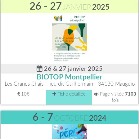
26 - 27
JANVIER
2025
26 & 27 janvier 2025
BIOTOP Montpellier
Les Grands Chais - lieu dit Guilhermain - 34130 Mauguio
10€
Fiche détaillée
Page visitée
7103
fois
6 - 7
OCTOBRE
2024