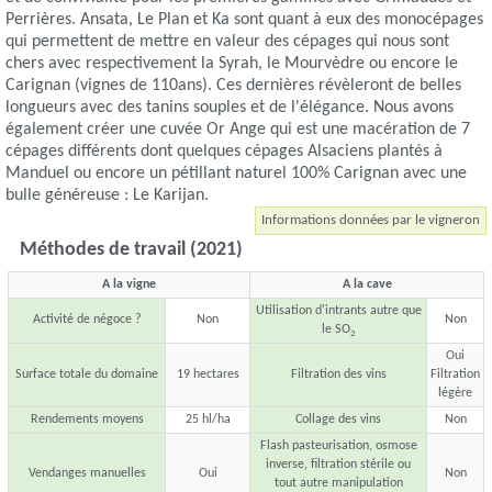
Perrières. Ansata, Le Plan et Ka sont quant à eux des monocépages
qui permettent de mettre en valeur des cépages qui nous sont
chers avec respectivement la Syrah, le Mourvèdre ou encore le
Carignan (vignes de 110ans). Ces dernières révèleront de belles
longueurs avec des tanins souples et de l'élégance. Nous avons
également créer une cuvée Or Ange qui est une macération de 7
cépages différents dont quelques cépages Alsaciens plantés à
Manduel ou encore un pétillant naturel 100% Carignan avec une
bulle généreuse : Le Karijan.
Informations données par le vigneron
Méthodes de travail (2021)
A la vigne
A la cave
Utilisation d'intrants autre que
Activité de négoce ?
Non
Non
le SO
2
Oui
Surface totale du domaine
19 hectares
Filtration des vins
Filtration
légère
Rendements moyens
25 hl/ha
Collage des vins
Non
Flash pasteurisation, osmose
inverse, filtration stérile ou
Vendanges manuelles
Oui
Non
tout autre manipulation