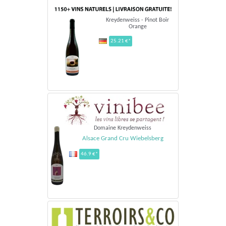
Kreydenweiss - Pinot Boir
Orange
25.21 €*
Domaine Kreydenweiss
Alsace Grand Cru Wiebelsberg
46.9 €*