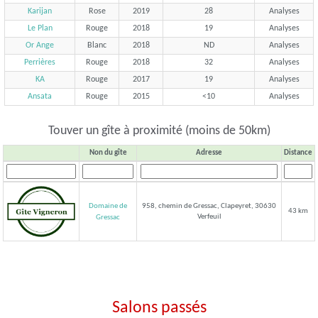
Karijan
Rose
2019
28
Analyses
Le Plan
Rouge
2018
19
Analyses
Or Ange
Blanc
2018
ND
Analyses
Perrières
Rouge
2018
32
Analyses
KA
Rouge
2017
19
Analyses
Ansata
Rouge
2015
<10
Analyses
Touver un gîte à proximité (moins de 50km)
Non du gîte
Adresse
Distance
Domaine de
958, chemin de Gressac, Clapeyret, 30630
43 km
Verfeuil
Gressac
Salons passés