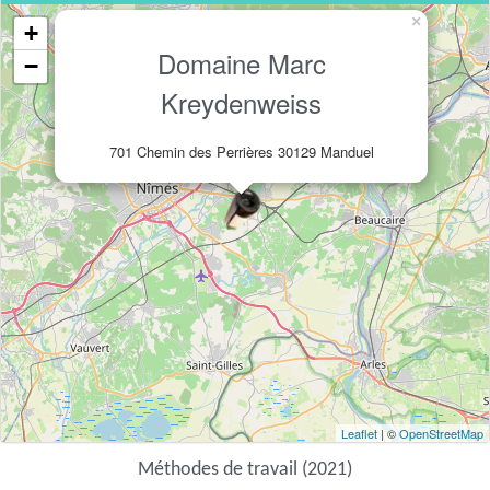
×
+
Domaine Marc
−
Kreydenweiss
701 Chemin des Perrières 30129 Manduel
Leaflet
| ©
OpenStreetMap
Méthodes de travail (2021)