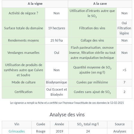
A la vigne
A la cave
Utilisation d'intrants autre que
Activité de négoce ?
Non
Non
le SO
2
Oui
Surface totale du domaine
19 hectares
Filtration des vins
Filtration
légère
Rendements moyens
25 hl/ha
Collage des vins
Non
Flash pasteurisation, osmose
Vendanges manuelles
Oui
inverse, filtration stérile ou tout
Non
autre manipulation technique
Utilisation de produits de
Quantité moyenne de SO
2
synthèses autre que Cuivre
Non
<5
ajoutée (en mg/l)
et Soufre
Mode de culture
Biodynamique
Cuvées par millésime
7
Oui Ecocert et
Certification
Cuvées sans ajout de SO
2
2
Biodyvin
Le vigneron a rempli sa fiche et a certifié sur l'honneur l'exactitude de ces données le 12-02-2021
Analyse des vins
Vin
Cuvée
Année
SO
total mg/l
Source
2
Grimaudes
Rouge
2019
24
Analyses