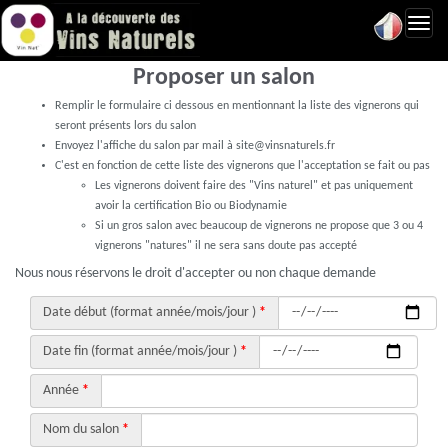
Toggl
navig
Proposer un salon
Remplir le formulaire ci dessous en mentionnant la liste des vignerons qui
seront présents lors du salon
Envoyez l'affiche du salon par mail à site@vinsnaturels.fr
C'est en fonction de cette liste des vignerons que l'acceptation se fait ou pas
Les vignerons doivent faire des "Vins naturel" et pas uniquement
avoir la certification Bio ou Biodynamie
Si un gros salon avec beaucoup de vignerons ne propose que 3 ou 4
vignerons "natures" il ne sera sans doute pas accepté
Nous nous réservons le droit d'accepter ou non chaque demande
Date début (format année/mois/jour )
*
Date fin (format année/mois/jour )
*
Année
*
Nom du salon
*