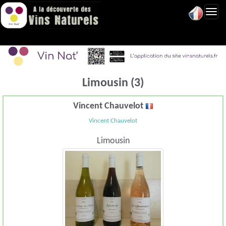
Toggl
navig
Limousin (3)
Vincent Chauvelot
Vincent Chauvelot
Limousin