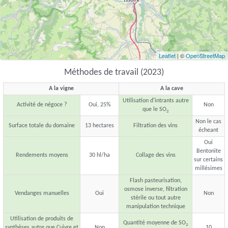
Leaflet
| ©
OpenStreetMap
Méthodes de travail (2023)
A la vigne
A la cave
Utilisation d'intrants autre
Activité de négoce ?
Oui, 25%
Non
que le SO
2
Non le cas
Surface totale du domaine
13 hectares
Filtration des vins
écheant
Oui
Bentonite
Rendements moyens
30 hl/ha
Collage des vins
sur certains
millésimes
Flash pasteurisation,
osmose inverse, filtration
Vendanges manuelles
Oui
Non
stérile ou tout autre
manipulation technique
Utilisation de produits de
Quantité moyenne de SO
2
synthèses autre que Cuivre et
Non
10