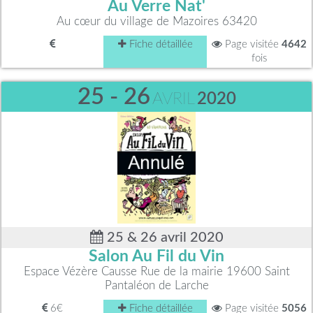
Au Verre Nat'
Au cœur du village de Mazoires 63420
Fiche détaillée
Page visitée
4642
fois
25 - 26
AVRIL
2020
25 & 26 avril 2020
Salon Au Fil du Vin
Espace Vézère Causse Rue de la mairie 19600 Saint
Pantaléon de Larche
6€
Fiche détaillée
Page visitée
5056