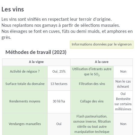
Les vins
Les vins sont vinifiés en respectant leur terroir d'origine.
Nous replantons nos gamays à partir de sélections massales.
Nos élevages se font en cuves, fûts ou demi muids, et amphores en
grès.
Informations données par le vigneron
Méthodes de travail (2023)
A la vigne
A la cave
Utilisation d'intrants autre
Activité de négoce ?
Oui, 25%
Non
que le SO
2
Non le cas
Surface totale du domaine
13 hectares
Filtration des vins
écheant
Oui
Bentonite
Rendements moyens
30 hl/ha
Collage des vins
sur certains
millésimes
Flash pasteurisation,
osmose inverse, filtration
Vendanges manuelles
Oui
Non
stérile ou tout autre
manipulation technique