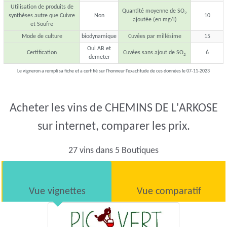
Utilisation de produits de
Quantité moyenne de SO
2
synthèses autre que Cuivre
Non
10
ajoutée (en mg/l)
et Soufre
Mode de culture
biodynamique
Cuvées par millésime
15
Oui AB et
Certification
Cuvées sans ajout de SO
6
2
demeter
Le vigneron a rempli sa fiche et a certifié sur l'honneur l'exactitude de ces données le 07-11-2023
Acheter les vins de CHEMINS DE L'ARKOSE
sur internet, comparer les prix.
27 vins dans 5 Boutiques
Vue vignettes
Vue comparatif