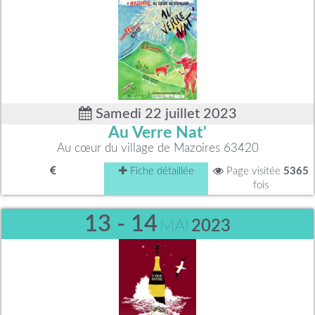
Samedi 22 juillet 2023
Au Verre Nat'
Au cœur du village de Mazoires 63420
Fiche détaillée
Page visitée
5365
fois
13 - 14
MAI
2023