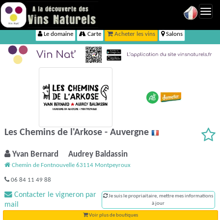
Toggl
navig
Le domaine
Carte
Acheter les vins
Salons
Les Chemins de l'Arkose - Auvergne
Yvan Bernard Audrey Baldassin
Chemin de Fontnouvelle 63114 Montpeyroux
06 84 11 49 88
Contacter le vigneron par
Je suis le propriaitaire, mettre mes informations
mail
à jour
Voir plus de boutiques