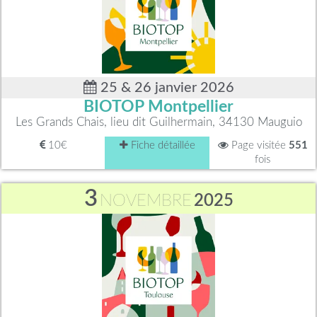
25 & 26 janvier 2026
BIOTOP Montpellier
Les Grands Chais, lieu dit Guilhermain, 34130 Mauguio
10€
Fiche détaillée
Page visitée
551
fois
3
NOVEMBRE
2025