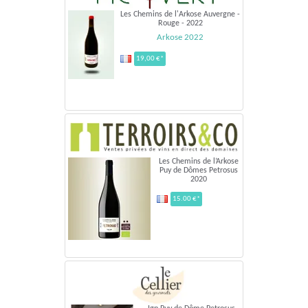
Les Chemins de l'Arkose Auvergne -
Rouge - 2022
Arkose 2022
19,00 €*
Les Chemins de l’Arkose
Puy de Dômes Petrosus
2020
15.00 €*