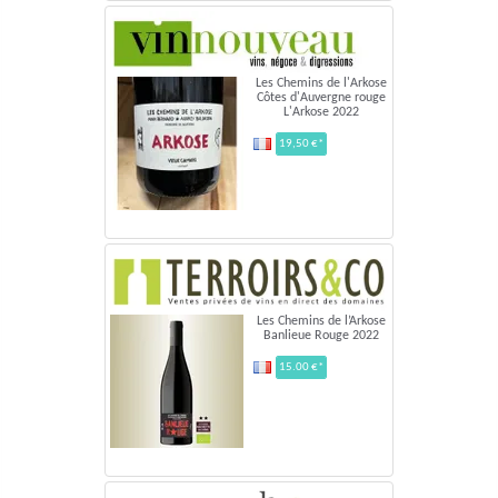
Les Chemins de l'Arkose
Côtes d'Auvergne rouge
L'Arkose 2022
19,50 €*
Les Chemins de l’Arkose
Banlieue Rouge 2022
15.00 €*