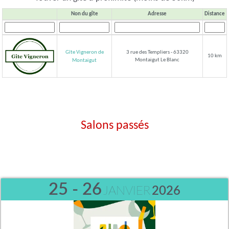
Non du gîte
Adresse
Distance
Gîte Vigneron de
3 rue des Templiers - 63320
10 km
Montaigut Le Blanc
Montaigut
Salons passés
25 - 26
JANVIER
2026