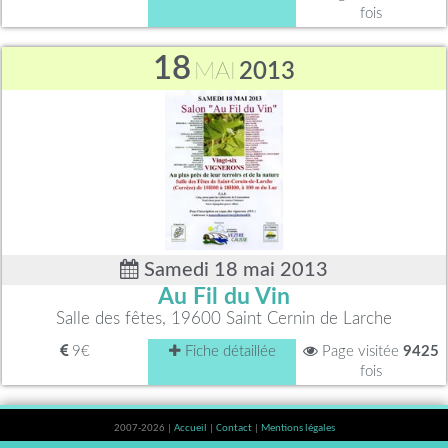
fois
18
MAI
2013
Samedi 18 mai 2013
Au Fil du Vin
Salle des fêtes, 19600 Saint Cernin de Larche
9€
Fiche détaillée
Page visitée
9425
fois
2007-2026 |
Accueil
|
Contact
|
Mentions légales