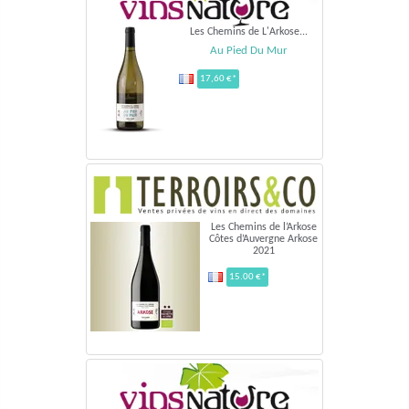
Les Chemins de L'Arkose...
Au Pied Du Mur
17,60 €*
Les Chemins de l’Arkose
Côtes d’Auvergne Arkose
2021
15.00 €*