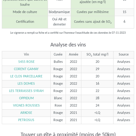
ajoutée (en mg/l)
Soufre
Mode de culture
biodynamique
Cuvées par millésime
15
Oui AB et
Certification
Cuvées sans ajout de SO
6
2
demeter
Le vigneron a rempli sa fiche et a certifié sur l'honneur l'exactitude de ces données le 07-11-2023
Analyse des vins
Vin
Cuvée
Année
SO
total mg/l
Source
2
5455 ROSE
Bulles
2022
20
Analyses
CORENT GAMAY
Rouge
2022
29
Analyses
LE CLOS PARCELLAIRE
Rouge
2022
20
Analyses
LES DOMES
Rouge
2022
16
Analyses
LES TERRASSES SYRAH
Rouge
2022
22
Analyses
OPPIDUM
Blanc
2022
28
Analyses
VIGNES ROUSSES
Rose
2022
24
Analyses
ARKOSE
Rouge
2021
<LQ
Analyses
PETROSUS
Rouge
2021
<LQ
Analyses
Touver un gîte à proximité (moins de 50km)