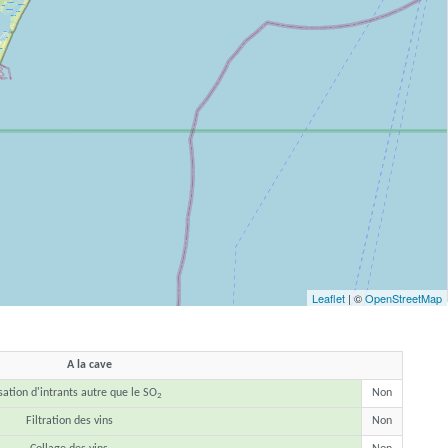
Leaflet
| ©
OpenStreetMap
A la cave
isation d'intrants autre que le SO
Non
2
Filtration des vins
Non