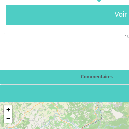
Voir
* L
Commentaires
+
−