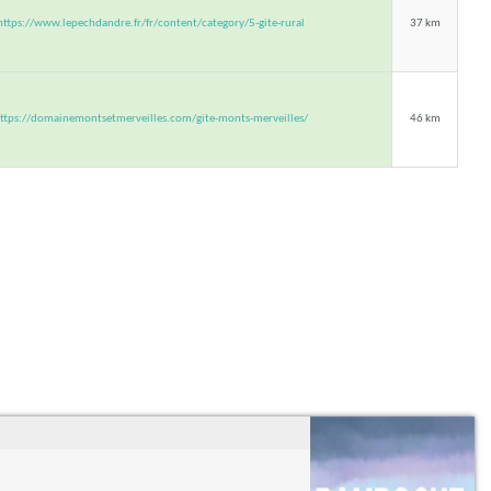
https://www.lepechdandre.fr/fr/content/category/5-gite-rural
37 km
ttps://domainemontsetmerveilles.com/gite-monts-merveilles/
46 km