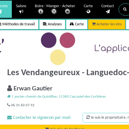
erons
Salons
Boire - Manger - Acheter
Carte
Contact
Méthodes de travail
Analyses
Carte
Acheter les vins
Les Vendangeureux - Languedoc-
Erwan Gautier
1 ancien chemin de Quintillan, 11360 Cascastel-des-Corbières
06 31 60 07 92
Contacter le vigneron par mail
Je suis le propriaitaire