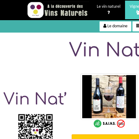
Le vin naturel
Vign
Le domaine