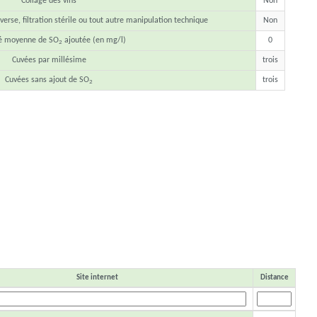
Collage des vins
Non
erse, filtration stérile ou tout autre manipulation technique
Non
é moyenne de SO
ajoutée (en mg/l)
0
2
Cuvées par millésime
trois
Cuvées sans ajout de SO
trois
2
Site internet
Distance