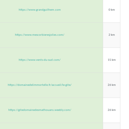
https://www.grandguilhem.com
0 km
https://www.mescorbieresjolies.com/
2 km
https://www.vents-du-sud.com/
15 km
https://domainedelimmortelle.fr/accueil/le-gite/
26 km
https://gitedomainedesmathouans.weebly.com/
26 km