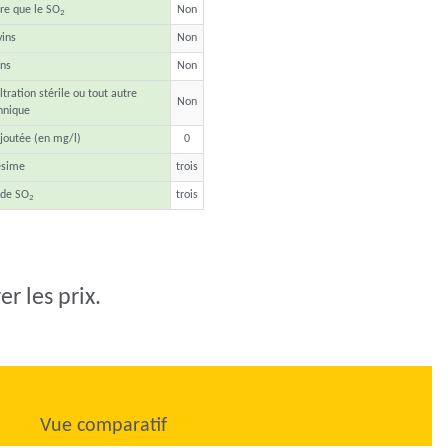
tre que le SO
Non
2
vins
Non
ins
Non
ltration stérile ou tout autre
Non
hnique
joutée (en mg/l)
0
ésime
trois
 de SO
trois
2
r les prix.
Vue comparatif