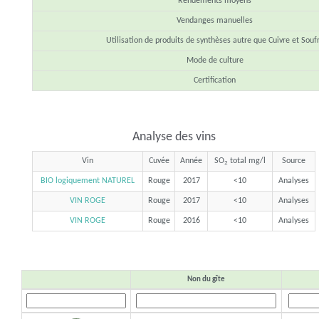
Rendements moyens
Vendanges manuelles
Utilisation de produits de synthèses autre que Cuivre et Souf
Mode de culture
Certification
Analyse des vins
Vin
Cuvée
Année
SO
total mg/l
Source
2
BIO logiquement NATUREL
Rouge
2017
<10
Analyses
VIN ROGE
Rouge
2017
<10
Analyses
VIN ROGE
Rouge
2016
<10
Analyses
Non du gîte