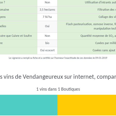
ce ?
Non
Utilisation d'intrants au
domaine
3,5 hectares
Filtration des 
yens
7 hl/ha
Collage des v
Flash pasteurisation, osmose inverse, fi
elles
Oui
manipulation tec
autre que Cuivre et Soufre
Non
Quantité moyenne de SO
a
2
re
bio
Cuvées par mill
Oui ecocert
Cuvées sans ajout
Le vigneron a rempli sa fiche et a certifié sur l'honneur l'exactitude de ces données le 09-01-2019
s vins de Vendangeureux sur internet, compare
1 vins dans 1 Boutiques