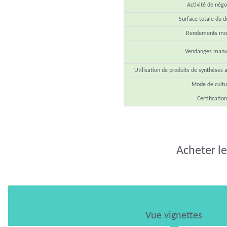
Activité de négo
Surface totale du 
Rendements mo
Vendanges manu
Utilisation de produits de synthèses 
Mode de cultu
Certification
Acheter le
Vue vignettes