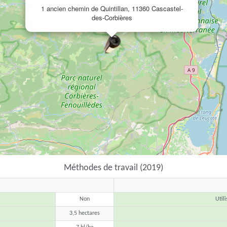
1 ancien chemin de Quintillan, 11360 Cascastel-
des-Corbières
Méthodes de travail (2019)
Non
Util
3,5 hectares