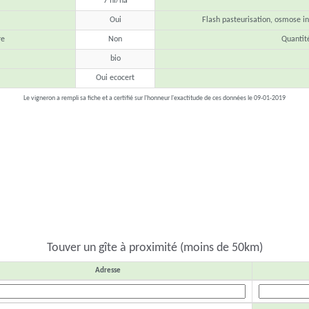
7 hl/ha
Oui
Flash pasteurisation, osmose inv
re
Non
Quantit
bio
Oui ecocert
Le vigneron a rempli sa fiche et a certifié sur l'honneur l'exactitude de ces données le 09-01-2019
Touver un gîte à proximité (moins de 50km)
Adresse