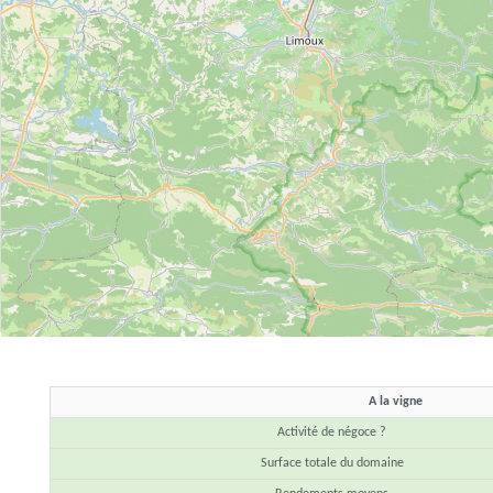
A la vigne
Activité de négoce ?
Surface totale du domaine