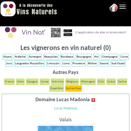
Toggl
navig
Les vignerons en vin naturel (0)
Alsace
Ardèche
Auvergne
Beaujolais
Bordeaux
Bourgogne
Ain
Champagne
Corse
Jura
Languedoc-Roussillon
Limousin
Loire
Provence
Rhône
Savoie
Sud-Ouest
Autres Pays
France
Italie
Espagne
Suisse
Autriche
Belgique
Allemagne
Chili
Grèce
Serbie
Argentine
Autres Pays
Domaine Lucas Madonia
Lucas Madonia
Valais