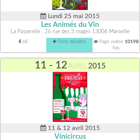
Lundi 25 mai 2015
Les Animés du Vin
La Passerelle . 26 rue des 3 mages 13006 Marseille
6€
Fiche détaillée
Page visitée
10198
fois
11 - 12
AVRIL
2015
11 & 12 avril 2015
Vinicircus