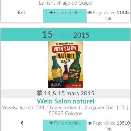
Le riant village de Guipel
6€
Fiche détaillée
Page visitée
11435
fois
15
MARS
2015
14 & 15 mars 2015
Wein Salon natürel
Vogelsangerstr. 231 / Leyendeckerstr. 2a (gegenüber LIDL),
50825 Cologne
Fiche détaillée
Page visitée
13510
fois