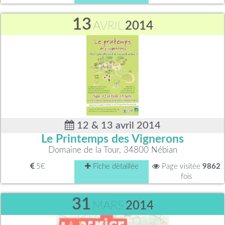
13
AVRIL
2014
12 & 13 avril 2014
Le Printemps des Vignerons
Domaine de la Tour, 34800 Nébian
5€
Fiche détaillée
Page visitée
9862
fois
31
MARS
2014