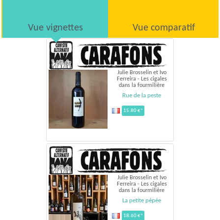
Vue vignettes
Vue comparatif
Julie Brosselin et Ivo
Ferreira - Les cigales
dans la fourmilière
Rue de la peste
15.80 €*
Julie Brosselin et Ivo
Ferreira - Les cigales
dans la fourmilière
La petite pépée
18.60 €*