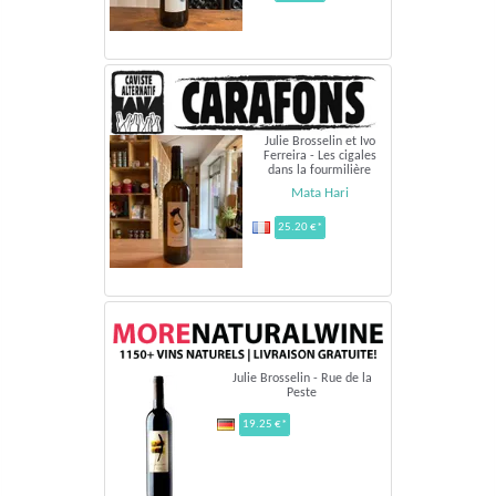
Julie Brosselin et Ivo
Ferreira - Les cigales
dans la fourmilière
Mata Hari
25.20 €*
Julie Brosselin - Rue de la
Peste
19.25 €*