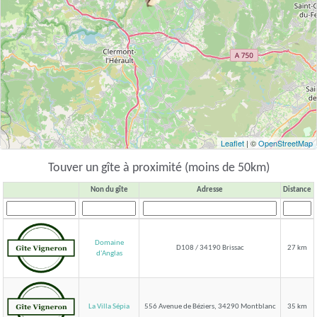
Leaflet
| ©
OpenStreetMap
Touver un gîte à proximité (moins de 50km)
Non du gîte
Adresse
Distance
Domaine
D108 / 34190 Brissac
27 km
d'Anglas
La Villa Sépia
556 Avenue de Béziers, 34290 Montblanc
35 km