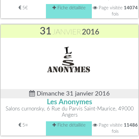
5€
Fiche détaillée
Page visitée
14074
fois
31
JANVIER
2016
Dimanche 31 janvier 2016
Les Anonymes
Salons curnonsky, 6 Rue du Parvis Saint-Maurice, 49000
Angers
5¤
Fiche détaillée
Page visitée
11486
fois