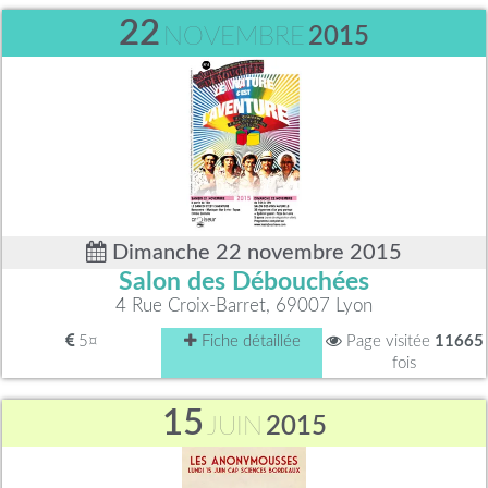
22
NOVEMBRE
2015
Dimanche 22 novembre 2015
Salon des Débouchées
4 Rue Croix-Barret, 69007 Lyon
5¤
Fiche détaillée
Page visitée
11665
fois
15
JUIN
2015