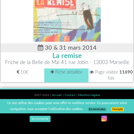
30 & 31 mars 2014
La remise
Friche de la Belle de Mai 41 rue Jobin - 13003 Marseille
10€
Fiche détaillée
Page visitée
11690
fois
2007-2026 |
Accueil
|
Contact
|
Mentions légales
L'abus d'alcool est dangereux pour la santé, à consommer avec modération. |
Ce site utilise des cookies pour vous offrir le meilleur service. En poursuivant votre
vinsnaturels | v3.12
navigation, vous acceptez l’utilisation des cookies.
En savoir plus
J’accepte
Se connecter