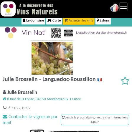
Toggl
navig
Le domaine
Carte
Acheter les vins
Salons
Julie Brosselin - Languedoc-Roussillon
Julie Brosselin
8 Rue de la Dysse, 34150 Montpeyroux, France
06 51 22 10 02
Contacter le vigneron par
Je suis le propriaitaire, mettre mes informations
mail
à jour