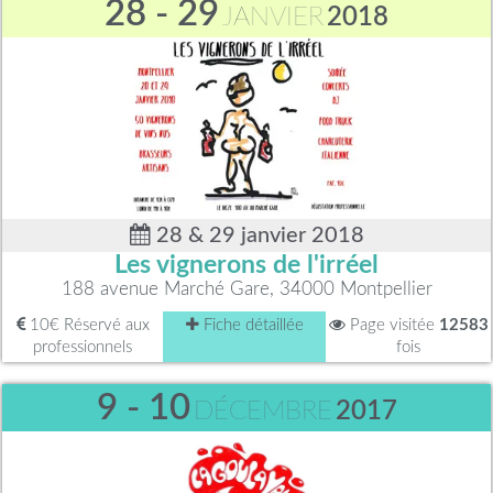
28 - 29
JANVIER
2018
28 & 29 janvier 2018
Les vignerons de l'irréel
188 avenue Marché Gare, 34000 Montpellier
10€ Réservé aux
Fiche détaillée
Page visitée
12583
professionnels
fois
9 - 10
DÉCEMBRE
2017