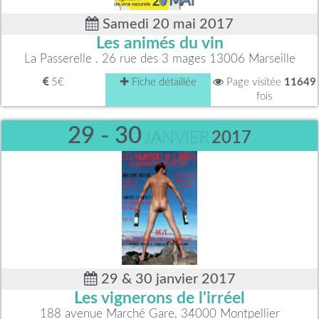
Samedi 20 mai 2017
Les animés du vin
La Passerelle . 26 rue des 3 mages 13006 Marseille
5€
Fiche détaillée
Page visitée
11649
fois
29 - 30
JANVIER
2017
29 & 30 janvier 2017
Les vignerons de l'irréel
188 avenue Marché Gare, 34000 Montpellier