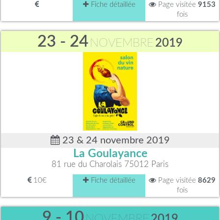
Fiche détaillée
Page visitée
9153
fois
23 - 24
NOVEMBRE
2019
23 & 24 novembre 2019
La Goulayance
81 rue du Charolais 75012 Paris
10€
Fiche détaillée
Page visitée
8629
fois
9 - 10
NOVEMBRE
2019