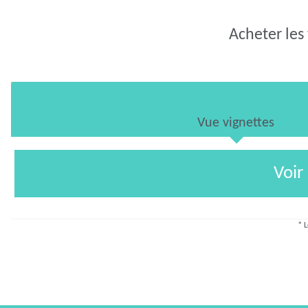
Acheter les
Vue vignettes
Voir
* L