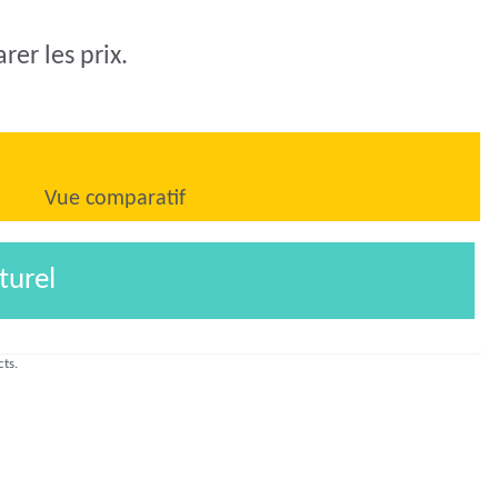
er les prix.
Vue comparatif
turel
cts.