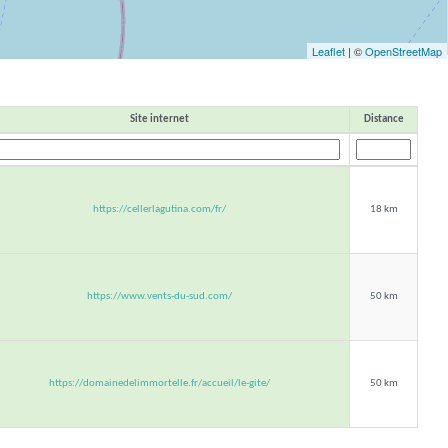
Leaflet
| ©
OpenStreetMap
Site internet
Distance
https://cellerlagutina.com/fr/
18 km
https://www.vents-du-sud.com/
50 km
https://domainedelimmortelle.fr/accueil/le-gite/
50 km