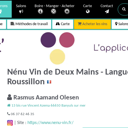
erons
Salons
Boire - Manger - Acheter
Carte
Contact
ne
Méthodes de travail
Carte
Acheter les vins
Salon
Nénu Vin de Deux Mains - Langu
Roussillon
Rasmus Aamand Olesen
13 bis rue Vincent Azema 66650 Banyuls sur mer
06 37 62 46 35
|
Site :
https://www.nenu-vin.fr/