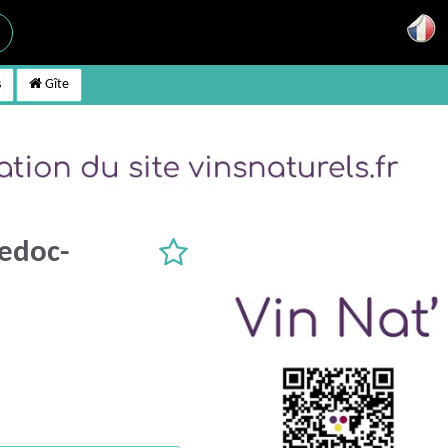
s
Gîte
edoc-