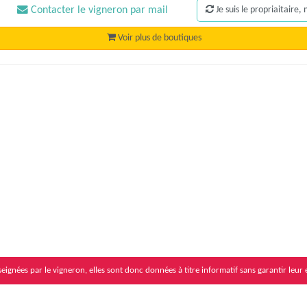
Contacter le vigneron par mail
Je suis le propriaitaire
Voir plus de boutiques
eignées par le vigneron, elles sont donc données à titre informatif sans garantir leur 