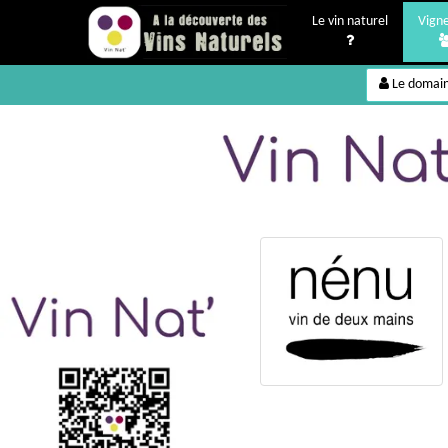
Le vin naturel
Vign
Le domai