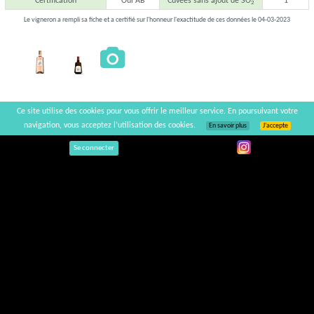
Certification
Oui AB
Cuvées sans ajout de SO
1
2
Le vigneron a rempli sa fiche et a certifié sur l'honneur l'exactitude de ces données le 04-03-2023
Ce site utilise des cookies pour vous offrir le meilleur service. En poursuivant votre
navigation, vous acceptez l’utilisation des cookies.
En savoir plus
J’accepte
Se connecter