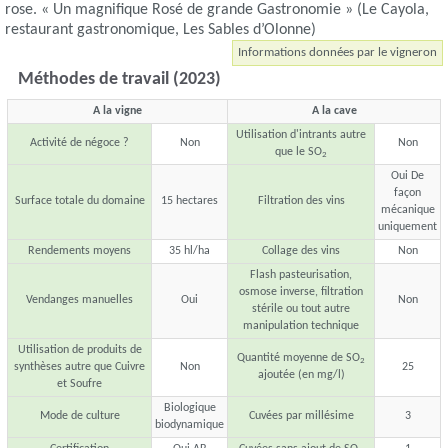
rose. « Un magnifique Rosé de grande Gastronomie » (Le Cayola,
restaurant gastronomique, Les Sables d’Olonne)
Informations données par le vigneron
Méthodes de travail (2023)
A la vigne
A la cave
Utilisation d'intrants autre
Activité de négoce ?
Non
Non
que le SO
2
Oui De
façon
Surface totale du domaine
15 hectares
Filtration des vins
mécanique
uniquement
Rendements moyens
35 hl/ha
Collage des vins
Non
Flash pasteurisation,
osmose inverse, filtration
Vendanges manuelles
Oui
Non
stérile ou tout autre
manipulation technique
Utilisation de produits de
Quantité moyenne de SO
2
synthèses autre que Cuivre
Non
25
ajoutée (en mg/l)
et Soufre
Biologique
Mode de culture
Cuvées par millésime
3
biodynamique