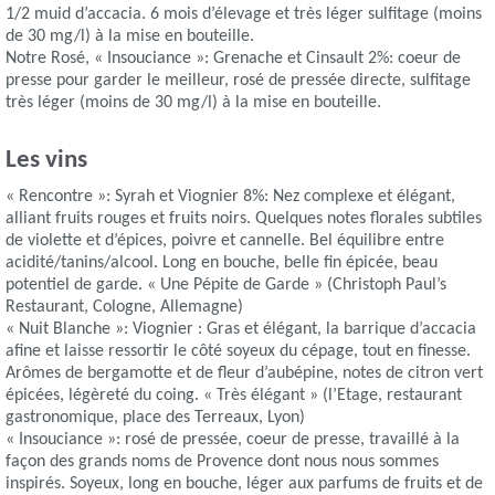
1/2 muid d’accacia. 6 mois d’élevage et très léger sulfitage (moins
de 30 mg/l) à la mise en bouteille.
Notre Rosé, « Insouciance »: Grenache et Cinsault 2%: coeur de
presse pour garder le meilleur, rosé de pressée directe, sulfitage
très léger (moins de 30 mg/l) à la mise en bouteille.
Les vins
« Rencontre »: Syrah et Viognier 8%: Nez complexe et élégant,
alliant fruits rouges et fruits noirs. Quelques notes florales subtiles
de violette et d’épices, poivre et cannelle. Bel équilibre entre
acidité/tanins/alcool. Long en bouche, belle fin épicée, beau
potentiel de garde. « Une Pépite de Garde » (Christoph Paul’s
Restaurant, Cologne, Allemagne)
« Nuit Blanche »: Viognier : Gras et élégant, la barrique d’accacia
afine et laisse ressortir le côté soyeux du cépage, tout en finesse.
Arômes de bergamotte et de fleur d’aubépine, notes de citron vert
épicées, légèreté du coing. « Très élégant » (l’Etage, restaurant
gastronomique, place des Terreaux, Lyon)
« Insouciance »: rosé de pressée, coeur de presse, travaillé à la
façon des grands noms de Provence dont nous nous sommes
inspirés. Soyeux, long en bouche, léger aux parfums de fruits et de