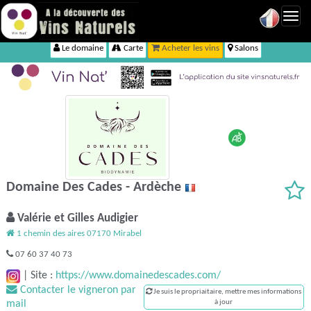
Toggl
navig
Le domaine
Carte
Acheter les vins
Salons
Domaine Des Cades - Ardèche
Valérie et Gilles Audigier
1 chemin des aires 07170 Mirabel
07 60 37 40 73
|
Site :
https://www.domainedescades.com/
Contacter le vigneron par
Je suis le propriaitaire, mettre mes informations
mail
à jour