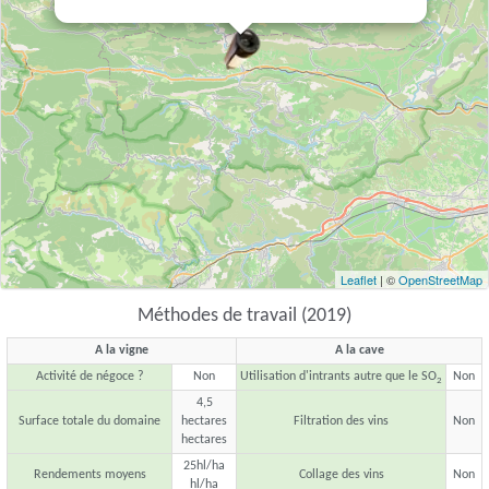
Leaflet
| ©
OpenStreetMap
Méthodes de travail (2019)
A la vigne
A la cave
Activité de négoce ?
Non
Utilisation d'intrants autre que le SO
Non
2
4,5
Surface totale du domaine
hectares
Filtration des vins
Non
hectares
25hl/ha
Rendements moyens
Collage des vins
Non
hl/ha