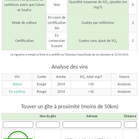
Quantité moyenne de SO
ajoutée (en
2
synthèses autre que Cuivre
Non
0
mg/l)
et Soufre
En cours de
Mode de culture
certification
Cuvées par millésime
2
bio
En
Certification
conversion
Cuvées sans ajout de SO
2
2
Ecocert
Le vigneron a rempli sa fiche et a certifié sur l'honneur l'exactitude de ces données le 12-04-2015
Analyse des vins
Vin
Cuvée
Année
SO
total mg/l
Source
2
Bâton
Rouge
2014
<10
Analyses
En carême
Rouge
2014
<10
Analyses
Touver un gîte à proximité (moins de 50km)
Non du gîte
Adresse
Distance