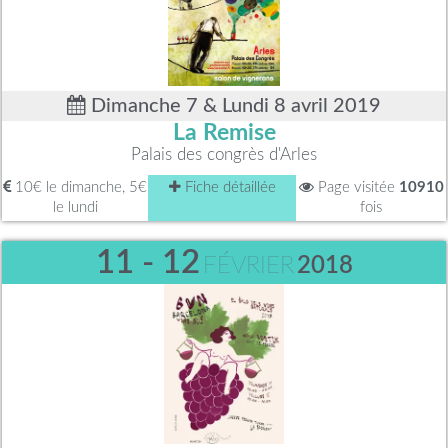
Dimanche 7 & Lundi 8 avril 2019
La Remise
Palais des congrès d'Arles
10€ le dimanche, 5€
Fiche détaillée
Page visitée
10910
le lundi
fois
11 - 12
FÉVRIER
2018