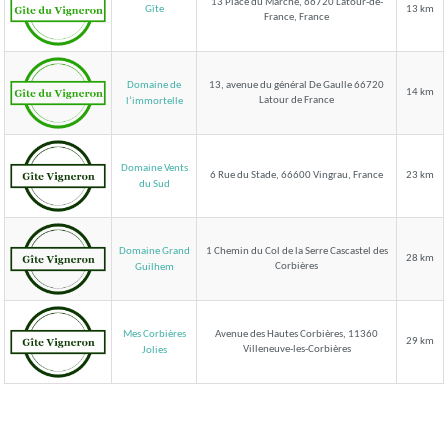
13 Place du Marché, 66720 Latour-de-
Gîte
13 km
France, France
Domaine de
13, avenue du général De Gaulle 66720
14 km
Latour de France
l’immortelle
Domaine Vents
6 Rue du Stade, 66600 Vingrau, France
23 km
du Sud
Domaine Grand
1 Chemin du Col de la Serre Cascastel des
28 km
Corbières
Guilhem
Mes Corbières
Avenue des Hautes Corbières, 11360
29 km
Villeneuve-les-Corbières
Jolies