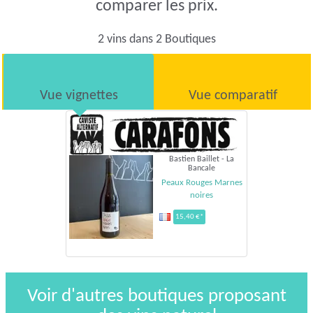
comparer les prix.
2 vins dans 2 Boutiques
Vue vignettes
Vue comparatif
Bastien Baillet - La
Bancale
Peaux Rouges Marnes
noires
15,40 €*
Voir d'autres boutiques proposant