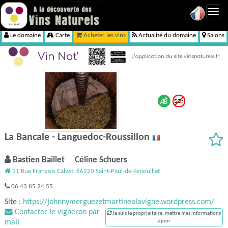
Toggl
navig
Le domaine
Carte
Acheter les vins
Actualité du domaine
Salons
La Bancale - Languedoc-Roussillon
Bastien Baillet Céline Schuers
11 Rue François Calvet, 66220 Saint-Paul-de-Fenouillet
06 43 85 24 55
Site :
https://johnnymerguezetmartinealavigne.wordpress.com/
Contacter le vigneron par
Je suis le propriaitaire, mettre mes informations
mail
à jour