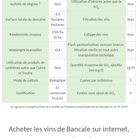
Utilisation d'intrants autre que le
Activité de négoce ?
Non
Non
SO
2
4,5
Surface totale du domaine
hectares
Filtration des vins
Non
hectares
25hl/ha
Rendements moyens
Collage des vins
Non
hl/ha
Flash pasteurisation, osmose inverse,
Vendanges manuelles
Oui
filtration stérile ou tout autre
Non
manipulation technique
Utilisation de produits de
Quantité moyenne de SO
ajoutée
2
synthèses autre que Cuivre
Non
2g/hl
(en mg/l)
et Soufre
Mode de culture
Biologique
Cuvées par millésime
5
En
Certification
conversion
Cuvées sans ajout de SO
0
2
Ecocert
Le vigneron a rempli sa fiche et a certifié sur l'honneur l'exactitude de ces données le 15-01-2019
Acheter les vins de Bancale sur internet,