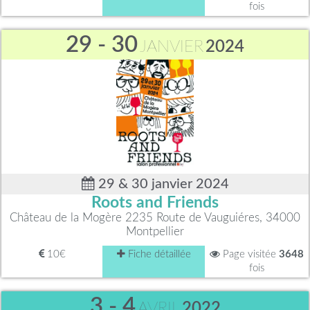
fois
29 - 30
JANVIER
2024
29 & 30 janvier 2024
Roots and Friends
Château de la Mogère 2235 Route de Vauguiéres, 34000
Montpellier
10€
Fiche détaillée
Page visitée
3648
fois
3 - 4
AVRIL
2022