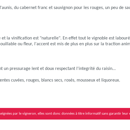
'aunis, du cabernet franc et sauvignon pour les rouges, un peu de s
 et la vinification est "naturelle". En effet tout le vignoble est labour
ouillable ou fleur, l'accent est mis de plus en plus sur la traction ani
 un pressurage lent et doux respectant l'integrité du raisin...
rentes cuvées, rouges, blancs secs, rosés, mousseux et liquoreux.
eignées par le vigneron, elles sont donc données à titre informatif sans garantir leur 