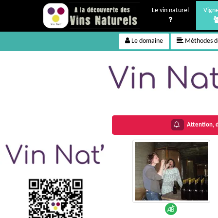
Le vin naturel
Vign
Le domaine
Méthodes de
Attention, d