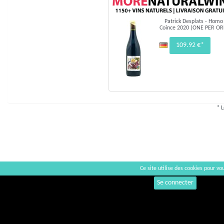
Patrick Desplats - Homo
Coince 2020 (ONE PER O
109.92 €*
* L
Ce site utilise des cookies pour vou
Commentaires
Se connecter