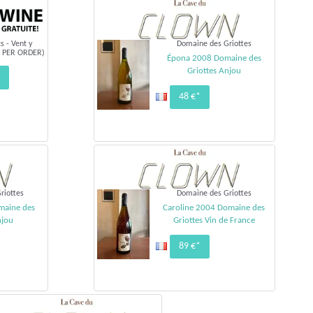
s - Vent y
Domaine des Griottes
E PER ORDER)
Épona 2008 Domaine des
Griottes Anjou
48 €*
riottes
Domaine des Griottes
maine des
Caroline 2004 Domaine des
njou
Griottes Vin de France
89 €*