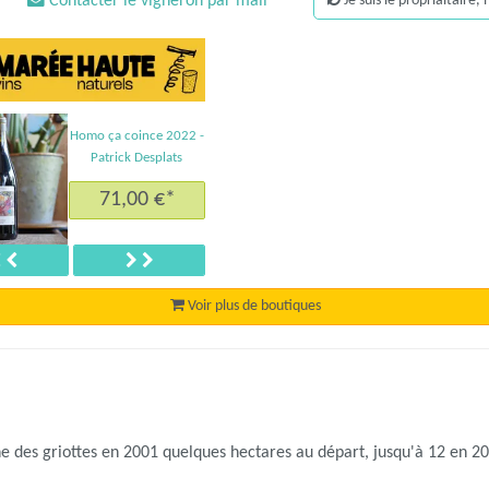
Contacter le vigneron par mail
Je suis le propriaitaire
Homo ça coince 2022 -
Patrick Desplats
71,00 €*
Précédent
Suivant
Voir plus de boutiques
e des griottes en 2001 quelques hectares au départ, jusqu'à 12 en 20