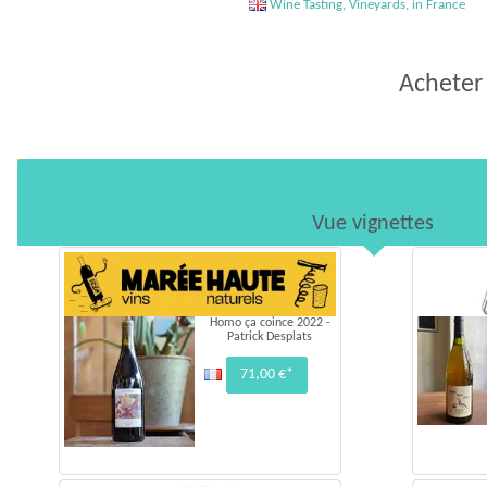
Wine Tasting, Vineyards, in France
Acheter 
Vue vignettes
Homo ça coince 2022 -
Patrick Desplats
71,00 €*