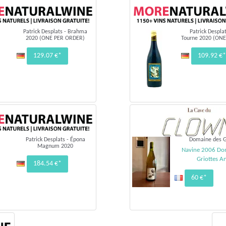
Patrick Desplats - Brahma
Patrick Desplat
2020 (ONE PER ORDER)
Tourne 2020 (ON
129.07 €*
109.92 €*
Patrick Desplats - Épona
Domaine des G
Magnum 2020
Navine 2006 Do
Griottes A
184.54 €*
60 €*