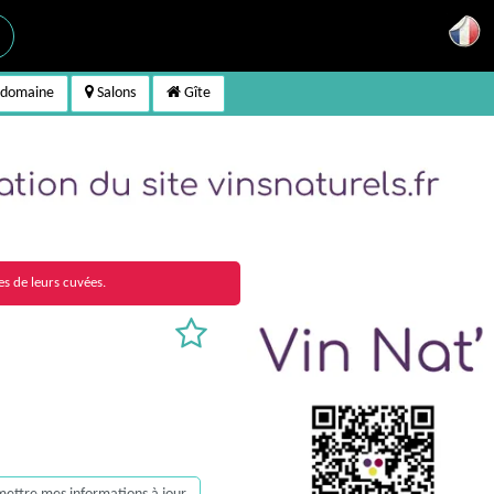
 domaine
Salons
Gîte
es de leurs cuvées.