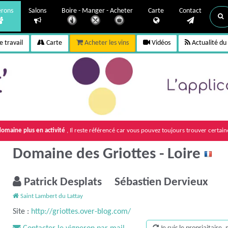
erons
Salons
Boire - Manger - Acheter
Carte
Contact
 travail
Carte
Acheter les vins
Vidéos
Actualité du
omaine plus en activité
, Il reste référencé car vous pouvez toujours trouver certain
Domaine des Griottes - Loire
Patrick Desplats Sébastien Dervieux
Saint Lambert du Lattay
Site :
http://griottes.over-blog.com/