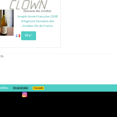
Domaine des Griottes
Joseph-Anne-Françoise 2008
(Magnum) Domaine des
Griottes Vin de France
98 €*
cts.
ookies.
En savoir plus
J’accepte
Ajouter un commentaire