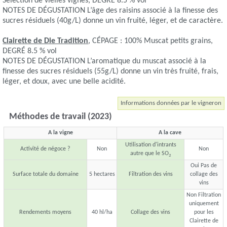
Sélection de vielles vignes, DEGRÉ 8.5 % vol
NOTES DE DÉGUSTATION L’âge des raisins associé à la finesse des
sucres résiduels (40g/L) donne un vin fruité, léger, et de caractère.
Clairette de Die Tradition
, CÉPAGE : 100% Muscat petits grains,
DEGRÉ 8.5 % vol
NOTES DE DÉGUSTATION L’aromatique du muscat associé à la
finesse des sucres résiduels (55g/L) donne un vin très fruité, frais,
léger, et doux, avec une belle acidité.
Informations données par le vigneron
Méthodes de travail (2023)
A la vigne
A la cave
Utilisation d'intrants
Activité de négoce ?
Non
Non
autre que le SO
2
Oui Pas de
Surface totale du domaine
5 hectares
Filtration des vins
collage des
vins
Non Filtration
uniquement
Rendements moyens
40 hl/ha
Collage des vins
pour les
Clairette de