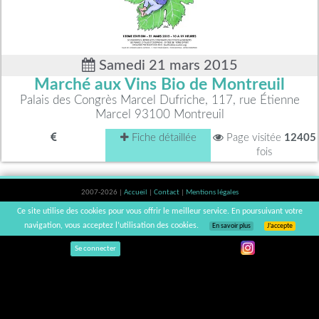
Samedi 21 mars 2015
Marché aux Vins Bio de Montreuil
Palais des Congrès Marcel Dufriche, 117, rue Étienne
Marcel 93100 Montreuil
Fiche détaillée
Page visitée
12405
fois
2007-2026 |
Accueil
|
Contact
|
Mentions légales
L'abus d'alcool est dangereux pour la santé, à consommer avec modération. |
Ce site utilise des cookies pour vous offrir le meilleur service. En poursuivant votre
vinsnaturels | v3.12
navigation, vous acceptez l’utilisation des cookies.
En savoir plus
J’accepte
Se connecter