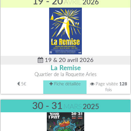
19 - 20
AVRIL
2026
19 & 20 avril 2026
La Remise
Quartier de la Roquette Arles
5€
Fiche détaillée
Page visitée
128
fois
30 - 31
MARS
2025