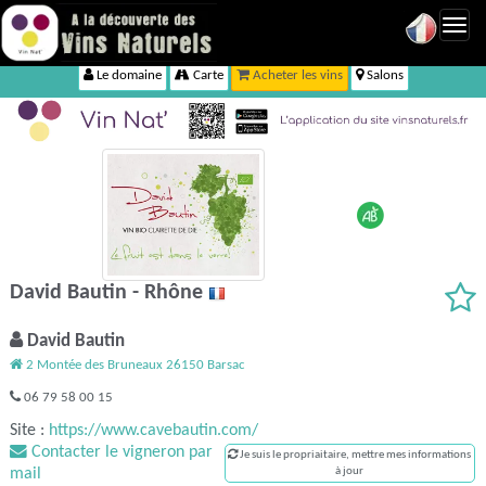
Toggl
navig
Le domaine
Carte
Acheter les vins
Salons
David Bautin - Rhône
David Bautin
2 Montée des Bruneaux 26150 Barsac
06 79 58 00 15
Site :
https://www.cavebautin.com/
Contacter le vigneron par
Je suis le propriaitaire, mettre mes informations
mail
à jour