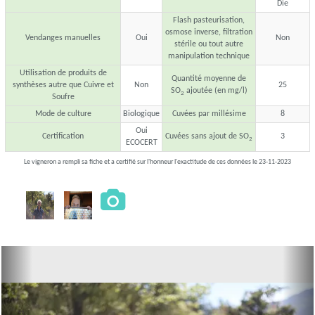
Die
Flash pasteurisation,
osmose inverse, filtration
Vendanges manuelles
Oui
Non
stérile ou tout autre
manipulation technique
Utilisation de produits de
Quantité moyenne de
synthèses autre que Cuivre et
Non
25
SO
ajoutée (en mg/l)
2
Soufre
Mode de culture
Biologique
Cuvées par millésime
8
Oui
Certification
Cuvées sans ajout de SO
3
2
ECOCERT
Le vigneron a rempli sa fiche et a certifié sur l'honneur l'exactitude de ces données le 23-11-2023