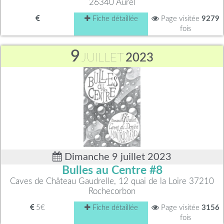
26340 Aurel
Fiche détaillée
Page visitée
9279
fois
9
JUILLET
2023
Dimanche 9 juillet 2023
Bulles au Centre #8
Caves de Château Gaudrelle, 12 quai de la Loire 37210
Rochecorbon
5€
Fiche détaillée
Page visitée
3156
fois