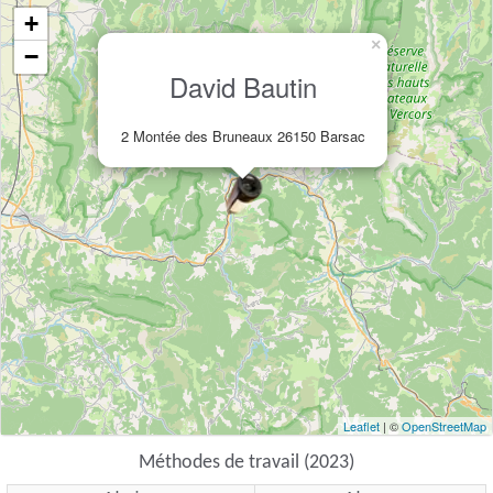
+
×
−
David Bautin
2 Montée des Bruneaux 26150 Barsac
Leaflet
| ©
OpenStreetMap
Méthodes de travail (2023)