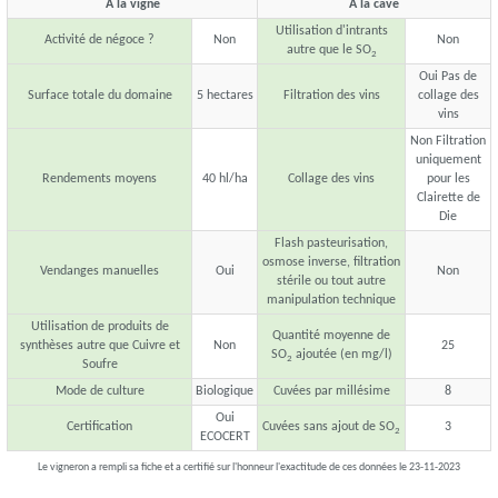
A la vigne
A la cave
Utilisation d'intrants
Activité de négoce ?
Non
Non
autre que le SO
2
Oui Pas de
Surface totale du domaine
5 hectares
Filtration des vins
collage des
vins
Non Filtration
uniquement
Rendements moyens
40 hl/ha
Collage des vins
pour les
Clairette de
Die
Flash pasteurisation,
osmose inverse, filtration
Vendanges manuelles
Oui
Non
stérile ou tout autre
manipulation technique
Utilisation de produits de
Quantité moyenne de
synthèses autre que Cuivre et
Non
25
SO
ajoutée (en mg/l)
2
Soufre
Mode de culture
Biologique
Cuvées par millésime
8
Oui
Certification
Cuvées sans ajout de SO
3
2
ECOCERT
Le vigneron a rempli sa fiche et a certifié sur l'honneur l'exactitude de ces données le 23-11-2023