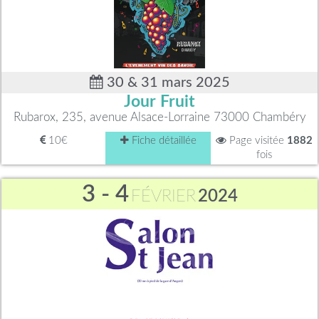
30 & 31 mars 2025
Jour Fruit
Rubarox, 235, avenue Alsace-Lorraine 73000 Chambéry
10€
Fiche détaillée
Page visitée
1882
fois
3 - 4
FÉVRIER
2024