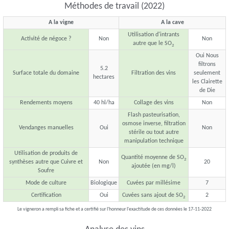
Méthodes de travail (2022)
A la vigne
A la cave
Utilisation d'intrants
Activité de négoce ?
Non
Non
autre que le SO
2
Oui Nous
filtrons
5.2
Surface totale du domaine
Filtration des vins
seulement
hectares
les Clairette
de Die
Rendements moyens
40 hl/ha
Collage des vins
Non
Flash pasteurisation,
osmose inverse, filtration
Vendanges manuelles
Oui
Non
stérile ou tout autre
manipulation technique
Utilisation de produits de
Quantité moyenne de SO
2
synthèses autre que Cuivre et
Non
20
ajoutée (en mg/l)
Soufre
Mode de culture
Biologique
Cuvées par millésime
7
Certification
Oui
Cuvées sans ajout de SO
2
2
Le vigneron a rempli sa fiche et a certifié sur l'honneur l'exactitude de ces données le 17-11-2022