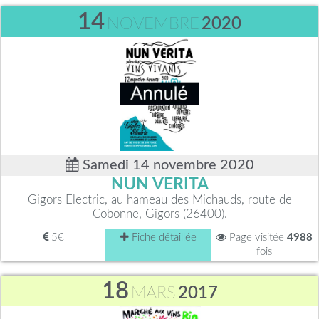
14
NOVEMBRE
2020
Samedi 14 novembre 2020
NUN VERITA
Gigors Electric, au hameau des Michauds, route de
Cobonne, Gigors (26400).
5€
Fiche détaillée
Page visitée
4988
fois
18
MARS
2017