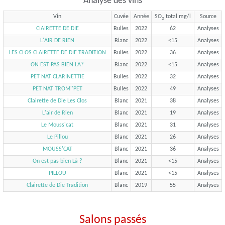
Analyse des vins
Vin
Cuvée
Année
SO
total mg/l
Source
2
CIAIRETTE DE DIE
Bulles
2022
62
Analyses
L'AIR DE RIEN
Blanc
2022
<15
Analyses
LES CLOS CLAIRETTE DE DIE TRADITION
Bulles
2022
36
Analyses
ON EST PAS BIEN LA?
Blanc
2022
<15
Analyses
PET NAT CLARINETTIE
Bulles
2022
32
Analyses
PET NAT TROM''PET
Bulles
2022
49
Analyses
Clairette de Die Les Clos
Blanc
2021
38
Analyses
L'air de Rien
Blanc
2021
19
Analyses
Le Mouss'cat
Blanc
2021
31
Analyses
Le Pillou
Blanc
2021
26
Analyses
MOUSS'CAT
Blanc
2021
36
Analyses
On est pas bien Là ?
Blanc
2021
<15
Analyses
PILLOU
Blanc
2021
<15
Analyses
Clairette de Die Tradition
Blanc
2019
55
Analyses
Salons passés