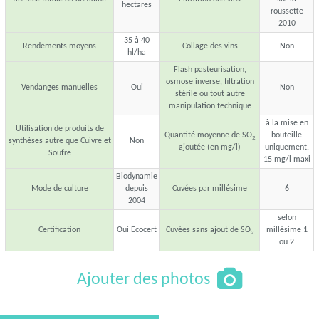
hectares
roussette
2010
35 à 40
Rendements moyens
Collage des vins
Non
hl/ha
Flash pasteurisation,
osmose inverse, filtration
Vendanges manuelles
Oui
Non
stérile ou tout autre
manipulation technique
à la mise en
Utilisation de produits de
Quantité moyenne de SO
bouteille
2
synthèses autre que Cuivre et
Non
ajoutée (en mg/l)
uniquement.
Soufre
15 mg/l maxi
Biodynamie
Mode de culture
depuis
Cuvées par millésime
6
2004
selon
Certification
Oui Ecocert
Cuvées sans ajout de SO
millésime 1
2
ou 2
Ajouter des photos