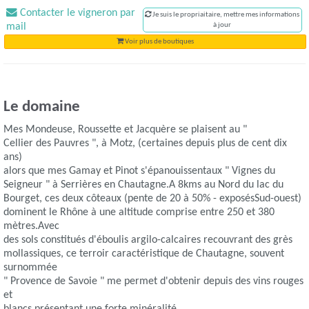
Contacter le vigneron par
Je suis le propriaitaire, mettre mes informations
mail
à jour
Voir plus de boutiques
Le domaine
Mes Mondeuse, Roussette et Jacquère se plaisent au "
Cellier des Pauvres ", à Motz, (certaines depuis plus de cent dix
ans)
alors que mes Gamay et Pinot s'épanouissentaux " Vignes du
Seigneur " à Serrières en Chautagne.A 8kms au Nord du lac du
Bourget, ces deux côteaux (pente de 20 à 50% - exposésSud-ouest)
dominent le Rhône à une altitude comprise entre 250 et 380
mètres.Avec
des sols constitués d'éboulis argilo-calcaires recouvrant des grès
mollassiques, ce terroir caractéristique de Chautagne, souvent
surnommée
" Provence de Savoie " me permet d'obtenir depuis des vins rouges
et