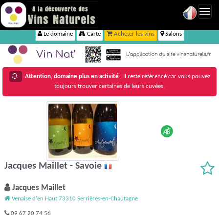
Toggl
navig
Le domaine
Carte
Acheter les vins
Salons
Attention, domaine plus en activité
, Il reste référencé car vous pouvez
toujours trouver certaines de leurs cuvées.
Jacques Maillet - Savoie
Jacques Maillet
Venaise d'en Haut 73310 Serrières-en-Chautagne
09 67 20 74 56