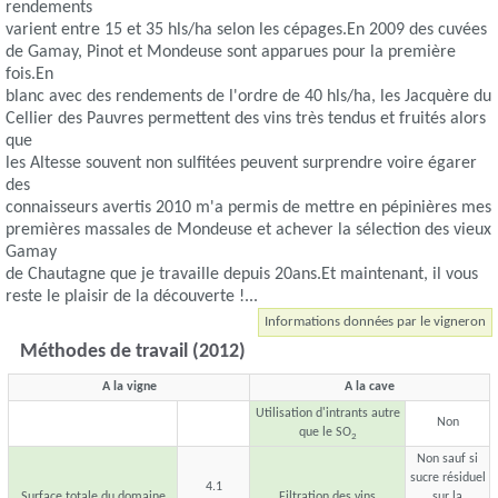
rendements
varient entre 15 et 35 hls/ha selon les cépages.En 2009 des cuvées
de Gamay, Pinot et Mondeuse sont apparues pour la première
fois.En
blanc avec des rendements de l'ordre de 40 hls/ha, les Jacquère du
Cellier des Pauvres permettent des vins très tendus et fruités alors
que
les Altesse souvent non sulfitées peuvent surprendre voire égarer
des
connaisseurs avertis 2010 m'a permis de mettre en pépinières mes
premières massales de Mondeuse et achever la sélection des vieux
Gamay
de Chautagne que je travaille depuis 20ans.Et maintenant, il vous
reste le plaisir de la découverte !...
Informations données par le vigneron
Méthodes de travail (2012)
A la vigne
A la cave
Utilisation d'intrants autre
Non
que le SO
2
Non sauf si
sucre résiduel
4.1
Surface totale du domaine
Filtration des vins
sur la