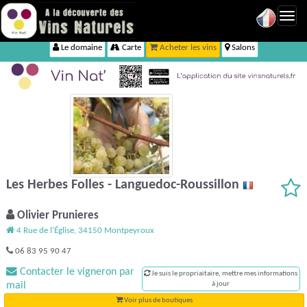
Toggl
navig
Le domaine
Carte
Acheter les vins
Salons
Les Herbes Folles - Languedoc-Roussillon
Olivier Prunieres
4 Rue de l'Église, 34150 Montpeyroux
06 83 95 90 47
Contacter le vigneron par
Je suis le propriaitaire, mettre mes informations
mail
à jour
Voir plus de boutiques