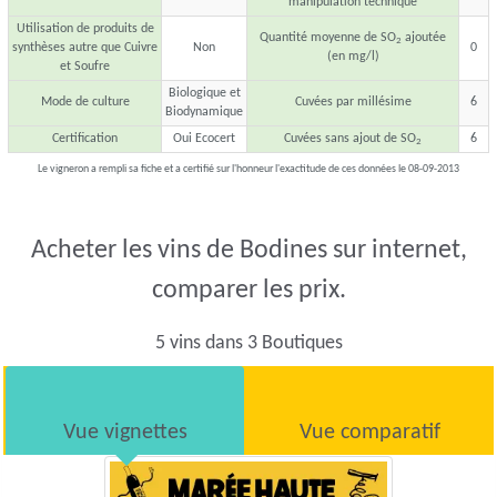
manipulation technique
Utilisation de produits de
Quantité moyenne de SO
ajoutée
2
synthèses autre que Cuivre
Non
0
(en mg/l)
et Soufre
Biologique et
Mode de culture
Cuvées par millésime
6
Biodynamique
Certification
Oui Ecocert
Cuvées sans ajout de SO
6
2
Le vigneron a rempli sa fiche et a certifié sur l'honneur l'exactitude de ces données le 08-09-2013
Acheter les vins de Bodines sur internet,
comparer les prix.
5 vins dans 3 Boutiques
Vue vignettes
Vue comparatif