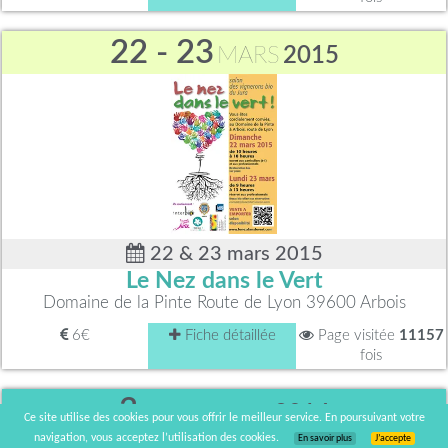
22 - 23
MARS
2015
22 & 23 mars 2015
Le Nez dans le Vert
Domaine de la Pinte Route de Lyon 39600 Arbois
6€
Fiche détaillée
Page visitée
11157
fois
3
NOVEMBRE
2014
Ce site utilise des cookies pour vous offrir le meilleur service. En poursuivant votre
navigation, vous acceptez l’utilisation des cookies.
En savoir plus
J’accepte