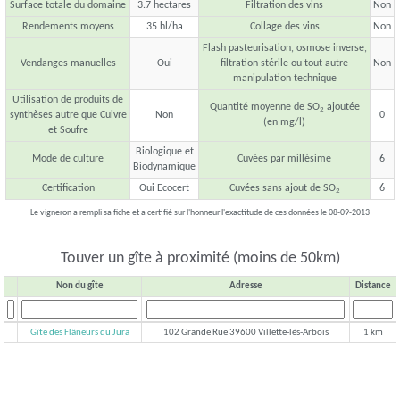
Surface totale du domaine
3.7 hectares
Filtration des vins
Non
Rendements moyens
35 hl/ha
Collage des vins
Non
Flash pasteurisation, osmose inverse,
Vendanges manuelles
Oui
filtration stérile ou tout autre
Non
manipulation technique
Utilisation de produits de
Quantité moyenne de SO
ajoutée
2
synthèses autre que Cuivre
Non
0
(en mg/l)
et Soufre
Biologique et
Mode de culture
Cuvées par millésime
6
Biodynamique
Certification
Oui Ecocert
Cuvées sans ajout de SO
6
2
Le vigneron a rempli sa fiche et a certifié sur l'honneur l'exactitude de ces données le 08-09-2013
Touver un gîte à proximité (moins de 50km)
Non du gîte
Adresse
Distance
Gîte des Flâneurs du Jura
102 Grande Rue 39600 Villette-lès-Arbois
1 km