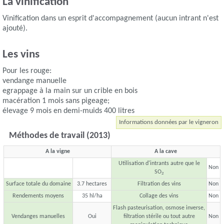
La vinification
Vinification dans un esprit d'accompagnement (aucun intrant n'est
ajouté).
Les vins
Pour les rouge:
vendange manuelle
egrappage à la main sur un crible en bois
macération 1 mois sans pigeage;
élevage 9 mois en demi-muids 400 litres
Informations données par le vigneron
Méthodes de travail (2013)
A la vigne
A la cave
Utilisation d'intrants autre que le
Non
SO
2
Surface totale du domaine
3.7 hectares
Filtration des vins
Non
Rendements moyens
35 hl/ha
Collage des vins
Non
Flash pasteurisation, osmose inverse,
Vendanges manuelles
Oui
filtration stérile ou tout autre
Non