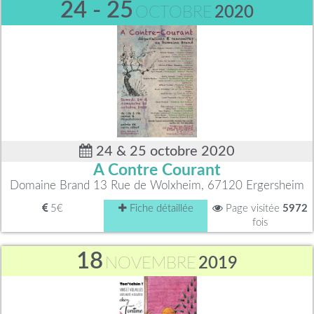
24 - 25
OCTOBRE
2020
24 & 25 octobre 2020
A Contre Courant
Domaine Brand 13 Rue de Wolxheim, 67120 Ergersheim
5€
Fiche détaillée
Page visitée
5972
fois
18
NOVEMBRE
2019