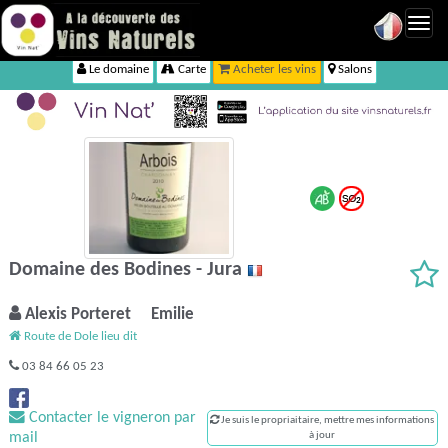
Toggl
navig
Le domaine
Carte
Acheter les vins
Salons
Domaine des Bodines - Jura
Alexis Porteret Emilie
Route de Dole lieu dit
03 84 66 05 23
Contacter le vigneron par
Je suis le propriaitaire, mettre mes informations
mail
à jour