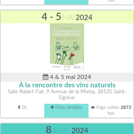
fois
4 - 5
MAI
2024
4 & 5 mai 2024
A la rencontre des vins naturels
Salle Robert Fiat, 9 Avenue de la Monta, 38120 Saint-
Egrève
5€
Fiche détaillée
Page visitée
2872
fois
8
AVRIL
2024