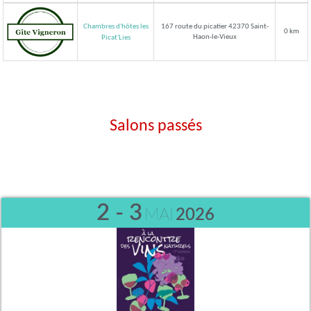
Chambres d'hôtes les
167 route du picatier 42370 Saint-
0 km
Haon-le-Vieux
Picat'Lies
Salons passés
2 - 3
MAI
2026