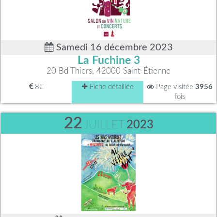
Samedi 16 décembre 2023
La Fuchine 3
20 Bd Thiers, 42000 Saint-Étienne
8€
Fiche détaillée
Page visitée
3956
fois
22
JUILLET
2023