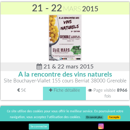
21 - 22
MARS
2015
21 & 22 mars 2015
A la rencontre des vins naturels
Site Bouchayer-Viallet 155 cours Berriat 38000 Grenoble
5€
Fiche détaillée
Page visitée
8966
fois
20
Ce site utilise des cookies pour vous offrir le meilleur service. En poursuivant votre
AVRIL
2014
navigation, vous acceptez l’utilisation des cookies.
En savoir plus
J’accepte
Se connecter