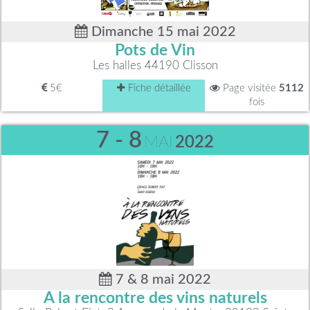
Dimanche 15 mai 2022
Pots de Vin
Les halles 44190 Clisson
5€
Fiche détaillée
Page visitée
5112
fois
7 - 8
MAI
2022
7 & 8 mai 2022
A la rencontre des vins naturels