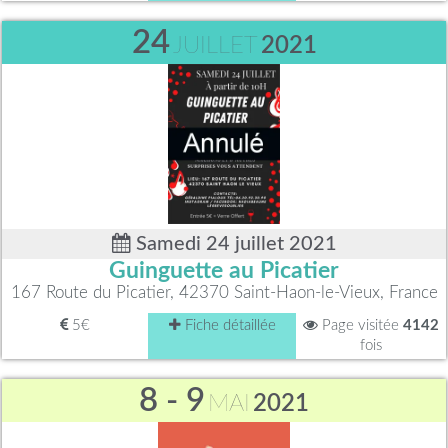
24
JUILLET
2021
Samedi 24 juillet 2021
Guinguette au Picatier
167 Route du Picatier, 42370 Saint-Haon-le-Vieux, France
5€
Fiche détaillée
Page visitée
4142
fois
8 - 9
MAI
2021