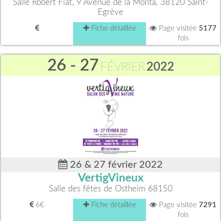
Salle Robert Fiat, 9 Avenue de la Monta, 38120 Saint-
Egrève
Fiche détaillée
Page visitée
5177
fois
26 - 27
FÉVRIER
2022
26 & 27 février 2022
VertigVineux
Salle des fêtes de Ostheim 68150
6€
Fiche détaillée
Page visitée
7291
fois