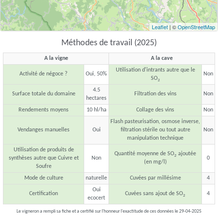
Leaflet
| ©
OpenStreetMap
Méthodes de travail (2025)
A la vigne
A la cave
Utilisation d'intrants autre que le
Activité de négoce ?
Oui, 50%
Non
SO
2
4.5
Surface totale du domaine
Filtration des vins
Non
hectares
Rendements moyens
10 hl/ha
Collage des vins
Non
Flash pasteurisation, osmose inverse,
Vendanges manuelles
Oui
filtration stérile ou tout autre
Non
manipulation technique
Utilisation de produits de
Quantité moyenne de SO
ajoutée
2
synthèses autre que Cuivre et
Non
0
(en mg/l)
Soufre
Mode de culture
naturelle
Cuvées par millésime
4
Oui
Certification
Cuvées sans ajout de SO
4
2
ecocert
Le vigneron a rempli sa fiche et a certifié sur l'honneur l'exactitude de ces données le 29-04-2025