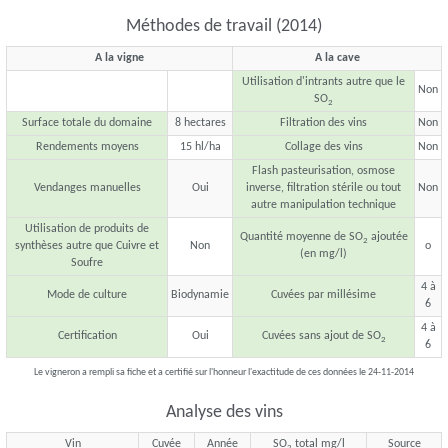
Méthodes de travail (2014)
A la vigne
A la cave
Utilisation d'intrants autre que le
Non
SO
2
Surface totale du domaine
8 hectares
Filtration des vins
Non
Rendements moyens
15 hl/ha
Collage des vins
Non
Flash pasteurisation, osmose
Vendanges manuelles
Oui
inverse, filtration stérile ou tout
Non
autre manipulation technique
Utilisation de produits de
Quantité moyenne de SO
ajoutée
2
synthèses autre que Cuivre et
Non
o
(en mg/l)
Soufre
4 à
Mode de culture
Biodynamie
Cuvées par millésime
6
4 à
Certification
Oui
Cuvées sans ajout de SO
2
6
Le vigneron a rempli sa fiche et a certifié sur l'honneur l'exactitude de ces données le 24-11-2014
Analyse des vins
Vin
Cuvée
Année
SO
total mg/l
Source
2