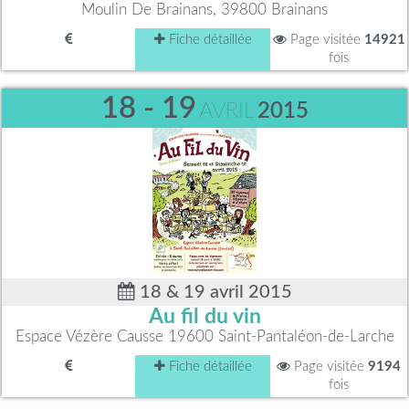
Moulin De Brainans, 39800 Brainans
Fiche détaillée
Page visitée
14921
fois
18 - 19
AVRIL
2015
18 & 19 avril 2015
Au fil du vin
Espace Vézère Causse 19600 Saint-Pantaléon-de-Larche
Fiche détaillée
Page visitée
9194
fois