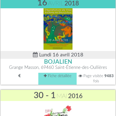
16
AVRIL
2018
Lundi 16 avril 2018
BOJALIEN
Grange Masson, 69460 Saint-Étienne-des-Oullières
Fiche détaillée
Page visitée
9483
fois
30 - 1
MAI
2016