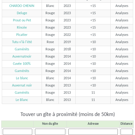
CHARDO CHENIN
Blanc
2023
<15
Analyses
Deluge
Rouge
2023
<15
Analyses
Prout ou Pet
Rouge
2023
<15
Analyses
Rincée
Rouge
2023
<15
Analyses
Picatier
Rouge
2022
<15
Analyses
Tutu v'là l'été
Rose
2019
<10
Analyses
Gaménits
Rouge
2018
<10
Analyses
Auvernatnoir
Rouge
2014
<10
Analyses
Cuvée 100%
Rouge
2014
<10
Analyses
Gaménits
Rouge
2014
<10
Analyses
Le blanc
Blanc
2014
<10
Analyses
Auvernat noir
Rouge
2013
<10
Analyses
Gaménits
Rouge
2013
11
Analyses
Le Blanc
Blanc
2013
11
Analyses
Touver un gîte à proximité (moins de 50km)
Non du gîte
Adresse
Distance