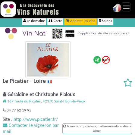
Toggl
navig
Le domaine
Carte
Acheter les vins
Salons
Le Picatier - Loire
Géraldine et Christophe Pialoux
167 route du Picatier, 42370 Saint-Haon-le-Vieux
04 77 62 19 95
Site :
http://www.picatier.fr/
Contacter le vigneron par
Je suis le propriaitaire, mettre mes informations
mail
à jour