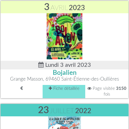
3
AVRIL
2023
Lundi 3 avril 2023
Bojalien
Grange Masson, 69460 Saint-Étienne-des-Oullières
Fiche détaillée
Page visitée
3150
fois
23
JUILLET
2022