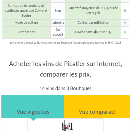
Utilisation de produits de
Quantité moyenne de SO
ajoutée
2
synthèses autre que Cuivre et
Non
0
(en mg/l)
Soufre
Mode de culture
naturelle
Cuvées par millésime
4
Oui
Certification
Cuvées sans ajout de SO
4
2
ecocert
Le vigneron a rempli sa fiche et a certifié sur l'honneur l'exactitude de ces données le 29-04-2025
Acheter les vins de Picatier sur internet,
comparer les prix.
14 vins dans 3 Boutiques
Vue vignettes
Vue comparatif