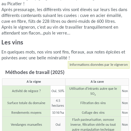
au Picatier !
Après pressurage, les différents vins sont élevés sur leurs lies dans
différents contenants suivant les cuvées : cuve en acier émaillé,
cuve en fibre, fûts de 228 litres ou demi-muids de 600 litres.
Après le vigneron, c’est au vin de travailler tranquillement en
attendant son flacon…puis le verre…
Les vins
En quelques mots, nos vins sont fins, floraux, aux notes épicées et
poivrées avec une belle minéralité !
Informations données par le vigneron
Méthodes de travail (2025)
A la vigne
A la cave
Utilisation d'intrants autre que le
Activité de négoce ?
Oui, 50%
Non
SO
2
4.5
Surface totale du domaine
Filtration des vins
Non
hectares
Rendements moyens
10 hl/ha
Collage des vins
Non
Flash pasteurisation, osmose
Vendanges manuelles
Oui
inverse, filtration stérile ou tout
Non
autre manipulation technique