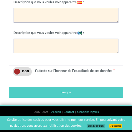
Description que vous voulez voir apparaitre
:
Description que vous voulez voir apparaitre
:
J'atteste sur l'honneur de l'exactitude de ces données
*
Envoyer
2007-2026 |
Accueil
|
Contact
|
Mentions légales
L'abus d'alcool est dangereux pour la santé, à consommer avec modération. |
Ce site utilise des cookies pour vous offrir le meilleur service. En poursuivant votre
vinsnaturels | v3.12
navigation, vous acceptez l’utilisation des cookies.
En savoir plus
J’accepte