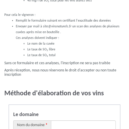
40 mg/l de SO
total pour les vins blancs secs
2
Pour cela le vigneron :
Remplit le formulaire suivant en certifiant l'exactitude des données
Envoyer par mail à
site@vinsnaturels.fr
un scan des analyses de plusieurs
cuvées après mise en bouteille .
Ces analyses doivent indiquer :
Le nom de la cuvée
Le taux de SO
libre
2
Le taux de SO
total
2
Sans ce formulaire et ces analyses, l'inscription ne sera pas traitée
Après réception, nous nous réservons le droit d'accepter ou non toute
inscription
Méthode d'élaboration de vos vins
Le domaine
Nom du domaine
*