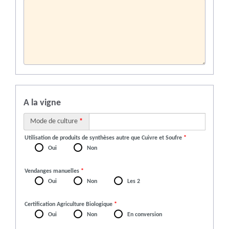
A la vigne
Mode de culture
*
Utilisation de produits de synthèses autre que Cuivre et Soufre
*
Oui
Non
Vendanges manuelles
*
Oui
Non
Les 2
Certification Agriculture Biologique
*
Oui
Non
En conversion