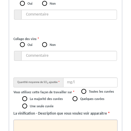
Oui
Non
Collage des vins
*
Oui
Non
Quantité moyenne de SO
ajoutée
*
2
Toutes les cuvées
Vous utilisez cette façon de travailler sur
*
La majorité des cuvées
Quelques cuvées
Une seule cuvée
La vinification - Description que vous voulez voir apparaitre
*