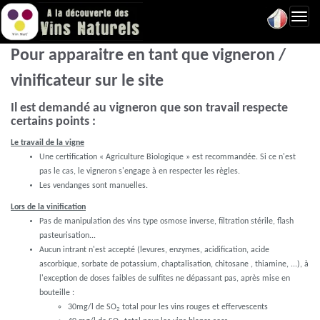
Toggl
navig
Pour apparaitre en tant que vigneron /
vinificateur sur le site
Il est demandé au vigneron que son travail respecte
certains points :
Le travail de la vigne
Une certification « Agriculture Biologique » est recommandée. Si ce n'est
pas le cas, le vigneron s'engage à en respecter les règles.
Les vendanges sont manuelles.
Lors de la vinification
Pas de manipulation des vins type osmose inverse, filtration stérile, flash
pasteurisation...
Aucun intrant n'est accepté (levures, enzymes, acidification, acide
ascorbique, sorbate de potassium, chaptalisation, chitosane , thiamine, ...), à
l'exception de doses faibles de sulfites ne dépassant pas, après mise en
bouteille :
30mg/l de SO
total pour les vins rouges et effervescents
2