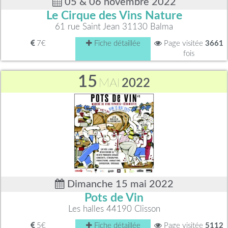
05 & 06 novembre 2022
Le Cirque des Vins Nature
61 rue Saint Jean 31130 Balma
7€
Fiche détaillée
Page visitée
3661
fois
15
MAI
2022
Dimanche 15 mai 2022
Pots de Vin
Les halles 44190 Clisson
5€
Fiche détaillée
Page visitée
5112