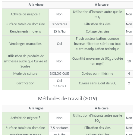
A la vigne
A la cave
Utilisation d'intrants autre que le
Activité de négoce ?
Non
Non
SO
2
Surface totale du domaine
3 hectares
Filtration des vins
Non
Rendements moyens
15 hl/ha
Collage des vins
Non
Flash pasteurisation, osmose
Vendanges manuelles
Oui
inverse, filtration stérile ou tout
Non
autre manipulation technique
Utilisation de produits de
Quantité moyenne de SO
ajoutée
2
synthèses autre que Cuivre et
Non
10
(en mg/l)
Soufre
Mode de culture
BIOLOGIQUE
Cuvées par millésime
4
Oui
Certification
Cuvées sans ajout de SO
2
2
ECOCERT
Méthodes de travail (2019)
A la vigne
A la cave
Utilisation d'intrants autre que le
Activité de négoce ?
Non
Non
SO
2
Surface totale du domaine
7,5 hectares
Filtration des vins
Non