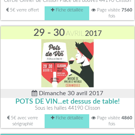
Cercle Olivier de Clisson Place des douves 44190 Clisson
5€ verre offert
Fiche détaillée
Page visitée
7560
fois
29 - 30
AVRIL
2017
Dimanche 30 avril 2017
POTS DE VIN...et dessus de table!
Sous les halles 44190 Clisson
5€ avec verre
Fiche détaillée
Page visitée
4860
sérigraphié
fois