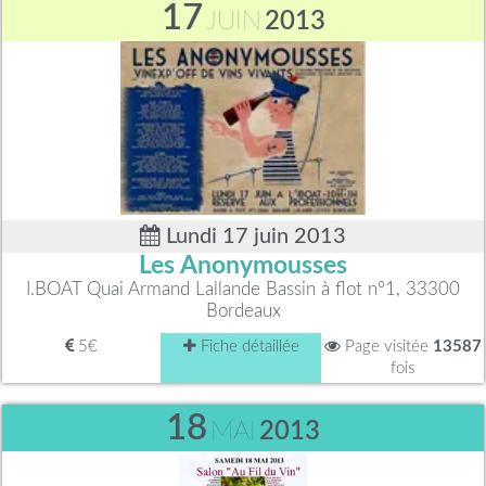
17
JUIN
2013
Lundi 17 juin 2013
Les Anonymousses
I.BOAT Quai Armand Lallande Bassin à flot n°1, 33300
Bordeaux
5€
Fiche détaillée
Page visitée
13587
fois
18
MAI
2013