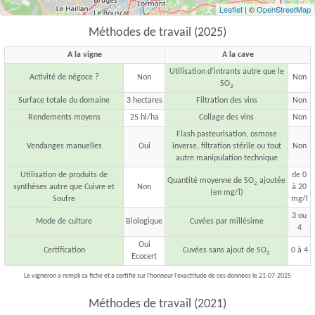
Leaflet
| ©
OpenStreetMap
Méthodes de travail (2025)
A la vigne
A la cave
Utilisation d'intrants autre que le
Activité de négoce ?
Non
Non
SO
2
Surface totale du domaine
3 hectares
Filtration des vins
Non
Rendements moyens
25 hl/ha
Collage des vins
Non
Flash pasteurisation, osmose
Vendanges manuelles
Oui
inverse, filtration stérile ou tout
Non
autre manipulation technique
Utilisation de produits de
de 0
Quantité moyenne de SO
ajoutée
2
synthèses autre que Cuivre et
Non
à 20
(en mg/l)
Soufre
mg/l
3 ou
Mode de culture
Biologique
Cuvées par millésime
4
Oui
Certification
Cuvées sans ajout de SO
0 à 4
2
Ecocert
Le vigneron a rempli sa fiche et a certifié sur l'honneur l'exactitude de ces données le 21-07-2025
Méthodes de travail (2021)