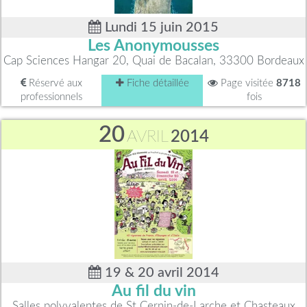
Lundi 15 juin 2015
Les Anonymousses
Cap Sciences Hangar 20, Quai de Bacalan, 33300 Bordeaux
Réservé aux
Fiche détaillée
Page visitée
8718
professionnels
fois
20
AVRIL
2014
19 & 20 avril 2014
Au fil du vin
Salles polyvalentes de St Cernin-de-Larche et Chasteaux