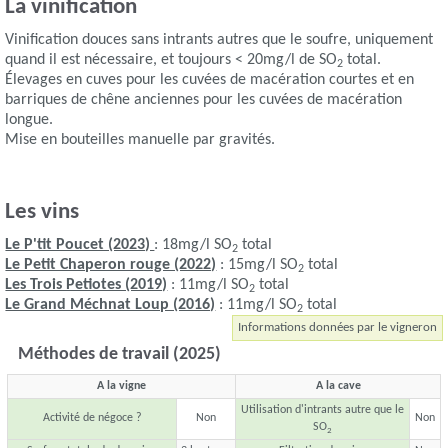
La vinification
Vinification douces sans intrants autres que le soufre, uniquement
quand il est nécessaire, et toujours < 20mg/l de SO
total.
2
Élevages en cuves pour les cuvées de macération courtes et en
barriques de chêne anciennes pour les cuvées de macération
longue.
Mise en bouteilles manuelle par gravités.
Les vins
Le P'tit Poucet (2023)
: 18mg/l SO
total
2
Le Petit Chaperon rouge (2022)
: 15mg/l SO
total
2
Les Trois Petiotes (2019)
: 11mg/l SO
total
2
Le Grand Méchnat Loup (2016)
: 11mg/l SO
total
2
Informations données par le vigneron
Méthodes de travail (2025)
A la vigne
A la cave
Utilisation d'intrants autre que le
Activité de négoce ?
Non
Non
SO
2