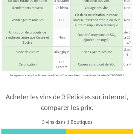
Surface totale du domaine
3 hectares
Filtration des vins
Non
Rendements moyens
25 hl/ha
Collage des vins
Non
Flash pasteurisation, osmose
Vendanges manuelles
Oui
inverse, filtration stérile ou tout
Non
autre manipulation technique
Utilisation de produits de
de 0
Quantité moyenne de SO
2
synthèses autre que Cuivre et
Non
à 20
ajoutée (en mg/l)
Soufre
mg/l
3 ou
Mode de culture
Biologique
Cuvées par millésime
4
Oui
Certification
Cuvées sans ajout de SO
0 à 4
2
Ecocert
Le vigneron a rempli sa fiche et a certifié sur l'honneur l'exactitude de ces données le 21-07-2025
Acheter les vins de 3 Petiotes sur internet,
comparer les prix.
3 vins dans 1 Boutiques