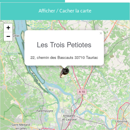
Afficher / Cacher la carte
+
×
−
Les Trois Petiotes
22, chemin des Bascauts 33710 Tauriac