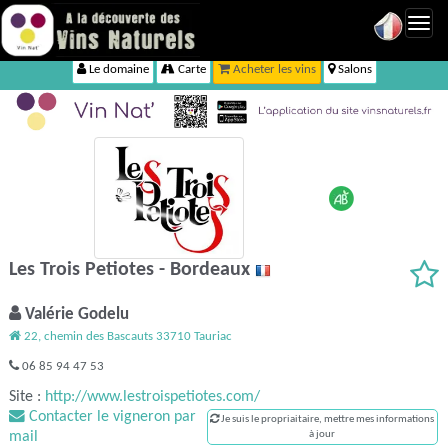
Toggl
navig
Le domaine
Carte
Acheter les vins
Salons
Les Trois Petiotes - Bordeaux
Valérie Godelu
22, chemin des Bascauts 33710 Tauriac
06 85 94 47 53
Site :
http://www.lestroispetiotes.com/
Contacter le vigneron par
Je suis le propriaitaire, mettre mes informations
mail
à jour