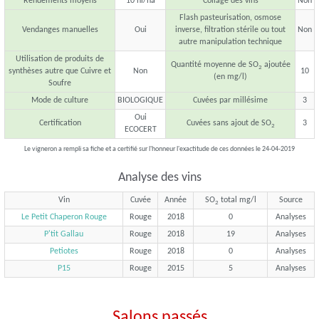
Rendements moyens
10 hl/ha
Collage des vins
Non
Flash pasteurisation, osmose
Vendanges manuelles
Oui
inverse, filtration stérile ou tout
Non
autre manipulation technique
Utilisation de produits de
Quantité moyenne de SO
ajoutée
2
synthèses autre que Cuivre et
Non
10
(en mg/l)
Soufre
Mode de culture
BIOLOGIQUE
Cuvées par millésime
3
Oui
Certification
Cuvées sans ajout de SO
3
2
ECOCERT
Le vigneron a rempli sa fiche et a certifié sur l'honneur l'exactitude de ces données le 24-04-2019
Analyse des vins
Vin
Cuvée
Année
SO
total mg/l
Source
2
Le Petit Chaperon Rouge
Rouge
2018
0
Analyses
P'tit Gallau
Rouge
2018
19
Analyses
Petiotes
Rouge
2018
0
Analyses
P15
Rouge
2015
5
Analyses
Salons passés