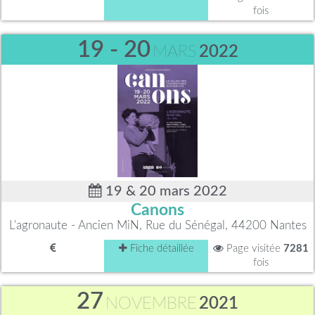
fois
19 - 20
MARS
2022
19 & 20 mars 2022
Canons
L'agronaute - Ancien MiN, Rue du Sénégal, 44200 Nantes
Fiche détaillée
Page visitée
7281
fois
27
NOVEMBRE
2021