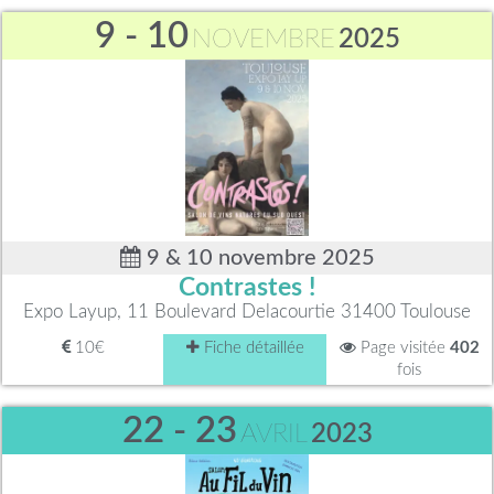
9 - 10
NOVEMBRE
2025
9 & 10 novembre 2025
Contrastes !
Expo Layup, 11 Boulevard Delacourtie 31400 Toulouse
10€
Fiche détaillée
Page visitée
402
fois
22 - 23
AVRIL
2023