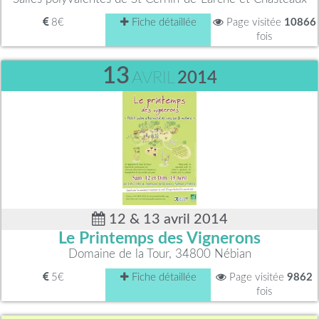
8€
Fiche détaillée
Page visitée
10866
fois
13
AVRIL
2014
12 & 13 avril 2014
Le Printemps des Vignerons
Domaine de la Tour, 34800 Nébian
5€
Fiche détaillée
Page visitée
9862
fois