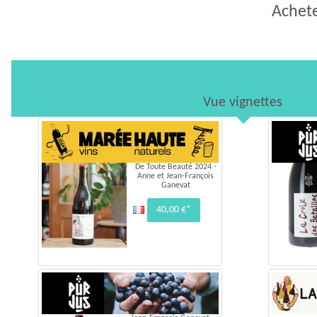
Achete
Vue vignettes
De Toute Beauté 2024 -
Anne et Jean-François
Ganevat
40,00 €*