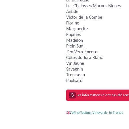
La Barraque
Les Chalasses Marnes Bleues
Antide
Victor de la Combe
Florine
Marguerite
Kopines
Madelon
Plein Sud
J’en Veux Encore
Côtes du Jura Blanc
Vin Jaune
Savagnin
Trousseau
Poulsard
Les informations n'ont pas été rens
Wine Tasting, Vineyards, in France