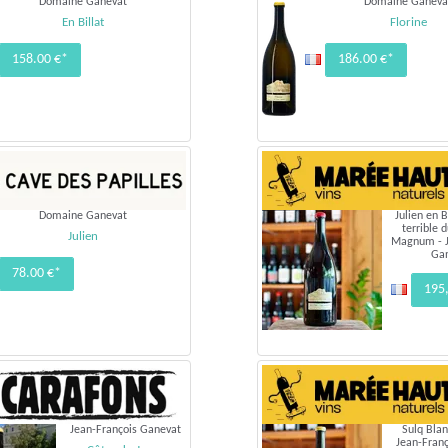
Domaine Ganevat
Domaine Ganeva
En Billat
Florine
158.00 €*
186.00 €*
Domaine Ganevat
Julien en B
terrible 
Julien
Magnum - J
Ga
78.00 €*
195
Jean-François Ganevat
Sulq Blan
Jean-Fran