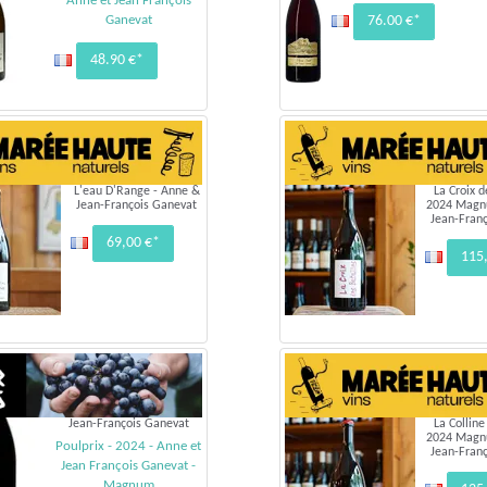
Anne et Jean François
Ganevat
76.00 €*
48.90 €*
L'eau D'Range - Anne &
La Croix d
Jean-François Ganevat
2024 Magn
Jean-Fran
69,00 €*
115
Jean-François Ganevat
La Collin
2024 Magn
Poulprix - 2024 - Anne et
Jean-Fran
Jean François Ganevat -
Magnum