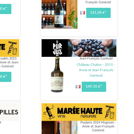
François Ganevat
00 €*
141,00 €*
 Roukin 2023
Jean-François Ganevat
nne et Jean-
Château Chalon - 2015 -
s Ganevat
Anne et Jean François
Ganevat
00 €*
149.50 €*
t
Poulprix 2024 Magnum -
Anne et Jean-François
Ganevat