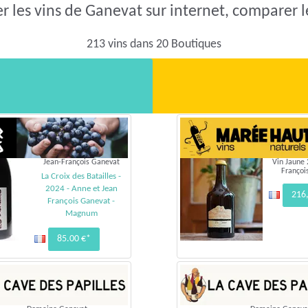
r les vins de Ganevat sur internet, comparer le
213 vins dans 20 Boutiques
Jean-François Ganevat
Vin Jaune 
Françoi
La Croix des Batailles -
2024 - Anne et Jean
216
François Ganevat -
Magnum
85.00 €*