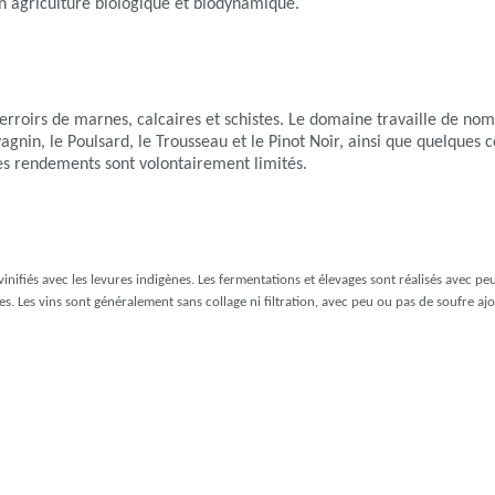
en agriculture biologique et biodynamique.
 terroirs de marnes, calcaires et schistes. Le domaine travaille de no
nin, le Poulsard, le Trousseau et le Pinot Noir, ainsi que quelques
es rendements sont volontairement limités.
vinifiés avec les levures indigènes. Les fermentations et élevages sont réalisés avec pe
. Les vins sont généralement sans collage ni filtration, avec peu ou pas de soufre ajo