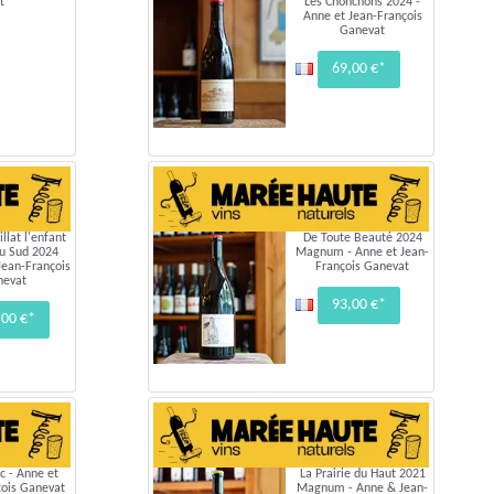
t
Les Chonchons 2024 -
Anne et Jean-François
Ganevat
69,00 €*
illat l'enfant
De Toute Beauté 2024
du Sud 2024
Magnum - Anne et Jean-
ean-François
François Ganevat
nevat
93,00 €*
,00 €*
c - Anne et
La Prairie du Haut 2021
çois Ganevat
Magnum - Anne & Jean-