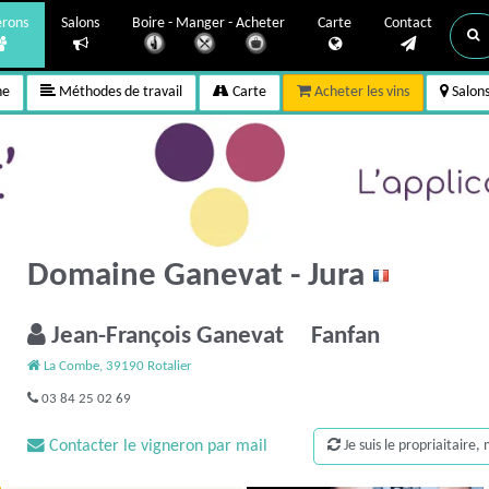
erons
Salons
Boire - Manger - Acheter
Carte
Contact
ne
Méthodes de travail
Carte
Acheter les vins
Salon
Domaine Ganevat - Jura
Jean-François Ganevat Fanfan
La Combe, 39190 Rotalier
03 84 25 02 69
Contacter le vigneron par mail
Je suis le propriaitaire