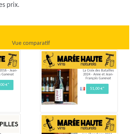
s prix.
Vue comparatif
2016 - Jean-
La Croix des Batailles
s Ganevat
2024 - Anne et Jean-
François Ganevat
,00 €*
51,00 €*