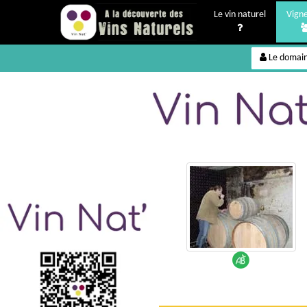
Le vin naturel
Vign
Le domai