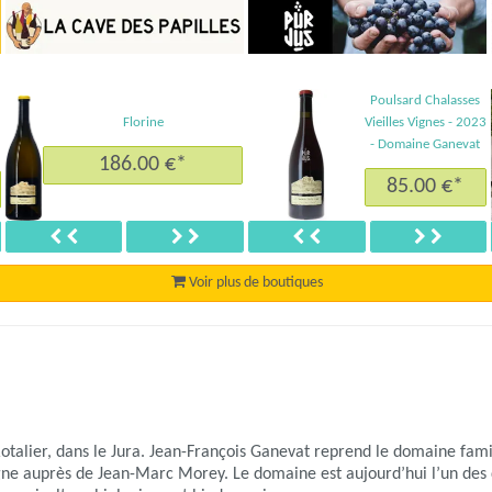
Poulsard Chalasses
Florine
Vieilles Vignes - 2023
- Domaine Ganevat
186.00 €*
85.00 €*
nt
Précédent
Suivant
Précédent
Suivan
Voir plus de boutiques
otalier, dans le Jura. Jean-François Ganevat reprend le domaine fam
ne auprès de Jean-Marc Morey. Le domaine est aujourd’hui l’un de