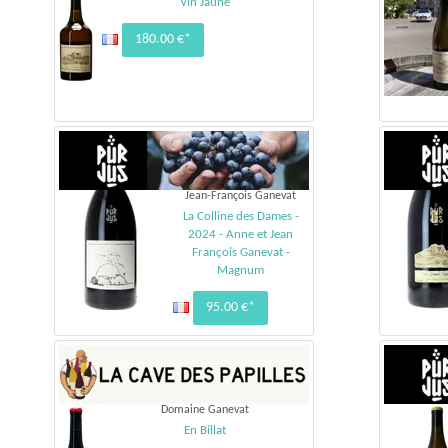
Vin Jaune
180.00 €*
Jean-François Ganevat
La Colline des Dames -
2024 - Anne et Jean
François Ganevat -
Magnum
95.00 €*
Domaine Ganevat
En Billat