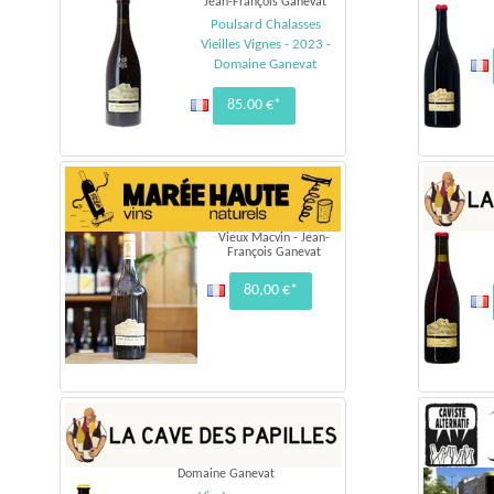
Jean-François Ganevat
Poulsard Chalasses
Vieilles Vignes - 2023 -
Domaine Ganevat
85.00 €*
Vieux Macvin - Jean-
François Ganevat
80,00 €*
Domaine Ganevat