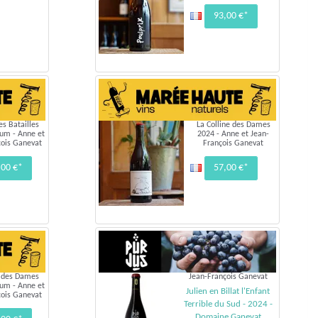
93,00 €*
es Batailles
La Colline des Dames
um - Anne et
2024 - Anne et Jean-
çois Ganevat
François Ganevat
,00 €*
57,00 €*
e des Dames
Jean-François Ganevat
um - Anne et
Julien en Billat l'Enfant
çois Ganevat
Terrible du Sud - 2024 -
Domaine Ganevat