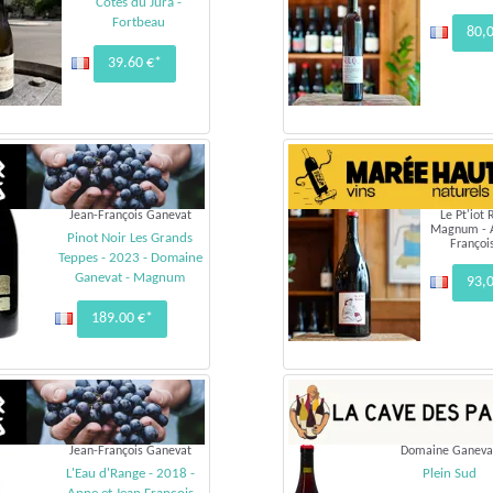
Côtes du Jura -
Fortbeau
80,
39.60 €*
Jean-François Ganevat
Le Pt'iot
Magnum - A
Pinot Noir Les Grands
Françoi
Teppes - 2023 - Domaine
Ganevat - Magnum
93,
189.00 €*
Jean-François Ganevat
Domaine Ganeva
L'Eau d'Range - 2018 -
Plein Sud