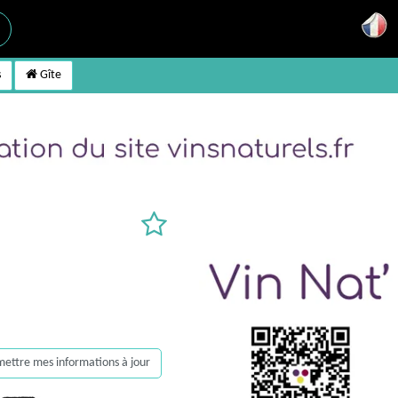
s
Gîte
, mettre mes informations à jour